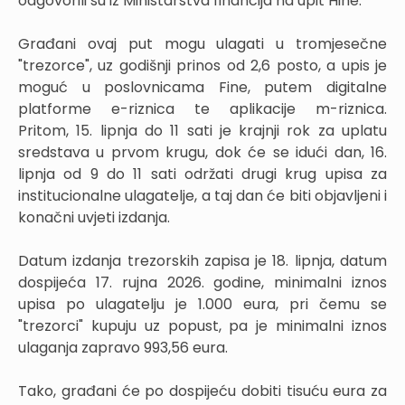
odgovorili su iz Ministarstva financija na upit Hine.
Građani ovaj put mogu ulagati u tromjesečne
"trezorce", uz godišnji prinos od 2,6 posto, a upis je
moguć u poslovnicama Fine, putem digitalne
platforme e-riznica te aplikacije m-riznica.
Pritom, 15. lipnja do 11 sati je krajnji rok za uplatu
sredstava u prvom krugu, dok će se idući dan, 16.
lipnja od 9 do 11 sati održati drugi krug upisa za
institucionalne ulagatelje, a taj dan će biti objavljeni i
konačni uvjeti izdanja.
Datum izdanja trezorskih zapisa je 18. lipnja, datum
dospijeća 17. rujna 2026. godine, minimalni iznos
upisa po ulagatelju je 1.000 eura, pri čemu se
"trezorci" kupuju uz popust, pa je minimalni iznos
ulaganja zapravo 993,56 eura.
Tako, građani će po dospijeću dobiti tisuću eura za