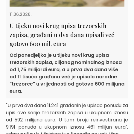
11.06.2026.
U tijeku novi krug upisa trezorskih
zapisa, građani u dva dana upisali već
gotovo 600 mil. eura
Od ponedjeljka je u tijeku novi krug upisa
trezorskih zapisa, ciljanog nominalnog iznosa
od 1,75 milijardi eura, a u prva dva dana više
od 11 tisuća građana već je upisalo narodne
"trezorce" u vrijednosti od gotovo 600 milijuna
eura.
"U prva dva dana 11.241 građanin je upisao ponudu za
upis ove serije trezorskih zapisa u ukupnom iznosu
od 592 milijuna eura. U tom broju reinvestirana je
9.191 ponuda u ukupnom iznosu 461 milijun eura",