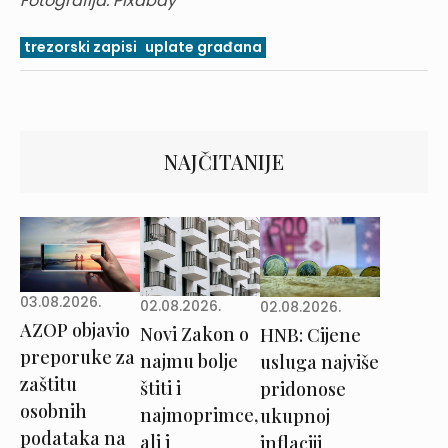
Fotografija: Pixabay
trezorski zapisi
uplate građana
NAJČITANIJE
03.08.2026.
02.08.2026.
02.08.2026.
AZOP objavio
Novi Zakon o
HNB: Cijene
preporuke za
najmu bolje
usluga najviše
zaštitu
štiti i
pridonose
osobnih
najmoprimce,
ukupnoj
podataka na
ali i
inflaciji