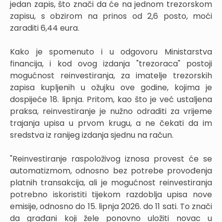
jedan zapis, što znači da će na jednom trezorskom
zapisu, s obzirom na prinos od 2,6 posto, moći
zaraditi 6,44 eura.
Kako je spomenuto i u odgovoru Ministarstva
financija, i kod ovog izdanja "trezoraca" postoji
mogućnost reinvestiranja, za imatelje trezorskih
zapisa kupljenih u ožujku ove godine, kojima je
dospijeće 18. lipnja. Pritom, kao što je već ustaljena
praksa, reinvestiranje je nužno odraditi za vrijeme
trajanja upisa u prvom krugu, a ne čekati da im
sredstva iz ranijeg izdanja sjednu na račun.
"Reinvestiranje raspoloživog iznosa provest će se
automatizmom, odnosno bez potrebe provođenja
platnih transakcija, ali je mogućnost reinvestiranja
potrebno iskoristiti tijekom razdoblja upisa nove
emisije, odnosno do 15. lipnja 2026. do 11 sati. To znači
da građani koji žele ponovno uložiti novac u