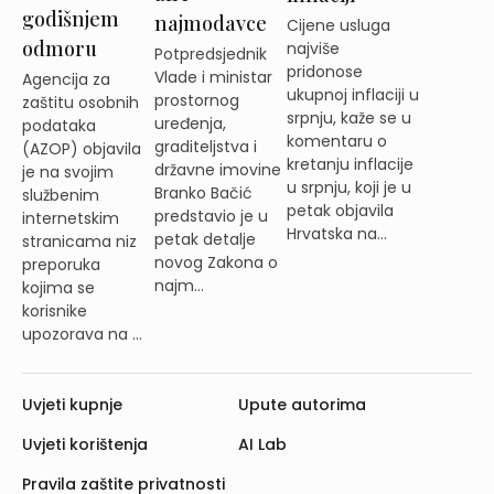
godišnjem
najmodavce
Cijene usluga
odmoru
najviše
Potpredsjednik
pridonose
Vlade i ministar
Agencija za
ukupnoj inflaciji u
prostornog
zaštitu osobnih
srpnju, kaže se u
uređenja,
podataka
komentaru o
graditeljstva i
(AZOP) objavila
kretanju inflacije
državne imovine
je na svojim
u srpnju, koji je u
Branko Bačić
službenim
petak objavila
predstavio je u
internetskim
Hrvatska na...
petak detalje
stranicama niz
novog Zakona o
preporuka
najm...
kojima se
korisnike
upozorava na ...
Uvjeti kupnje
Upute autorima
Uvjeti korištenja
AI Lab
Pravila zaštite privatnosti