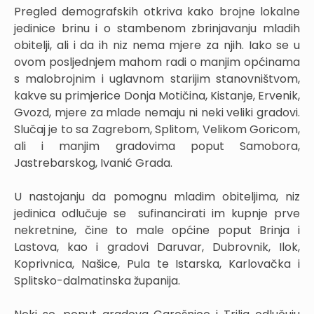
Pregled demografskih otkriva kako brojne lokalne
jedinice brinu i o stambenom zbrinjavanju mladih
obitelji, ali i da ih niz nema mjere za njih. Iako se u
ovom posljednjem mahom radi o manjim općinama
s malobrojnim i uglavnom starijim stanovništvom,
kakve su primjerice Donja Motičina, Kistanje, Ervenik,
Gvozd, mjere za mlade nemaju ni neki veliki gradovi.
Slučaj je to sa Zagrebom, Splitom, Velikom Goricom,
ali i manjim gradovima poput Samobora,
Jastrebarskog, Ivanić Grada.
U nastojanju da pomognu mladim obiteljima, niz
jedinica odlučuje se sufinancirati im kupnje prve
nekretnine, čine to male općine poput Brinja i
Lastova, kao i gradovi Daruvar, Dubrovnik, Ilok,
Koprivnica, Našice, Pula te Istarska, Karlovačka i
Splitsko-dalmatinska županija.