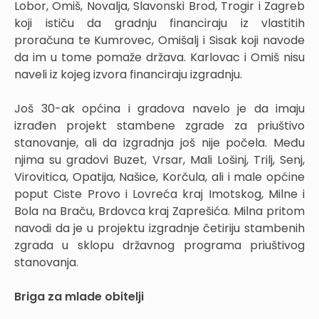
Lobor, Omiš, Novalja, Slavonski Brod, Trogir i Zagreb
koji ističu da gradnju financiraju iz vlastitih
proračuna te Kumrovec, Omišalj i Sisak koji navode
da im u tome pomaže država. Karlovac i Omiš nisu
naveli iz kojeg izvora financiraju izgradnju.
Još 30-ak općina i gradova navelo je da imaju
izrađen projekt stambene zgrade za priuštivo
stanovanje, ali da izgradnja još nije počela. Među
njima su gradovi Buzet, Vrsar, Mali Lošinj, Trilj, Senj,
Virovitica, Opatija, Našice, Korčula, ali i male općine
poput Ciste Provo i Lovreća kraj Imotskog, Milne i
Bola na Braču, Brdovca kraj Zaprešića. Milna pritom
navodi da je u projektu izgradnje četiriju stambenih
zgrada u sklopu državnog programa priuštivog
stanovanja.
Briga za mlade obitelji