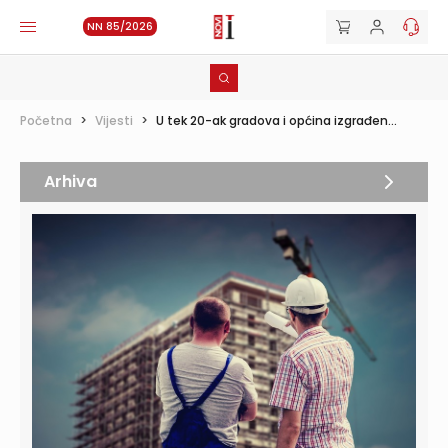
NN 85/2026
Početna
>
Vijesti
>
U tek 20-ak gradova i općina izgrađen...
Arhiva