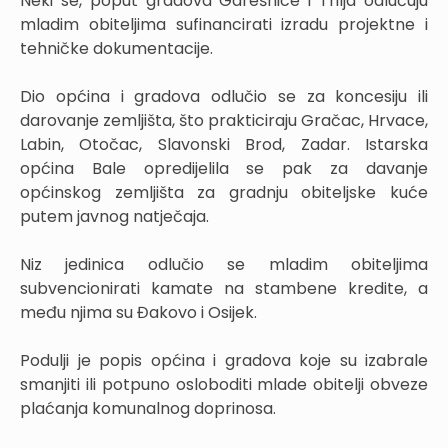
Neki se, poput gradova Garešnice i Trilja odlučuju
mladim obiteljima sufinancirati izradu projektne i
tehničke dokumentacije.
Dio općina i gradova odlučio se za koncesiju ili
darovanje zemljišta, što prakticiraju Gračac, Hrvace,
Labin, Otočac, Slavonski Brod, Zadar. Istarska
općina Bale opredijelila se pak za davanje
općinskog zemljišta za gradnju obiteljske kuće
putem javnog natječaja.
Niz jedinica odlučio se mladim obiteljima
subvencionirati kamate na stambene kredite, a
među njima su Đakovo i Osijek.
Podulji je popis općina i gradova koje su izabrale
smanjiti ili potpuno osloboditi mlade obitelji obveze
plaćanja komunalnog doprinosa.