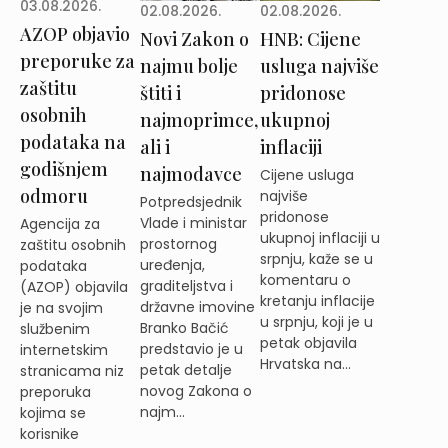
03.08.2026.
02.08.2026.
02.08.2026.
AZOP objavio
Novi Zakon o
HNB: Cijene
preporuke za
najmu bolje
usluga najviše
zaštitu
štiti i
pridonose
osobnih
najmoprimce,
ukupnoj
podataka na
ali i
inflaciji
godišnjem
najmodavce
Cijene usluga
odmoru
najviše
Potpredsjednik
pridonose
Vlade i ministar
Agencija za
ukupnoj inflaciji u
prostornog
zaštitu osobnih
srpnju, kaže se u
uređenja,
podataka
komentaru o
graditeljstva i
(AZOP) objavila
kretanju inflacije
državne imovine
je na svojim
u srpnju, koji je u
Branko Bačić
službenim
petak objavila
predstavio je u
internetskim
Hrvatska na...
petak detalje
stranicama niz
novog Zakona o
preporuka
najm...
kojima se
korisnike