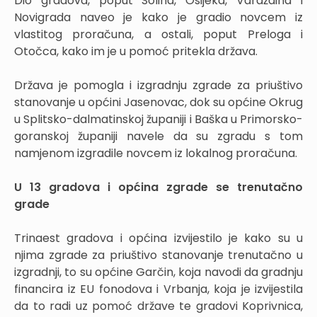
Dio gradova, poput Solina, Osijeka, Varaždina i
Novigrada naveo je kako je gradio novcem iz
vlastitog proračuna, a ostali, poput Preloga i
Otočca, kako im je u pomoć pritekla država.
Država je pomogla i izgradnju zgrade za priuštivo
stanovanje u općini Jasenovac, dok su općine Okrug
u Splitsko-dalmatinskoj županiji i Baška u Primorsko-
goranskoj županiji navele da su zgradu s tom
namjenom izgradile novcem iz lokalnog proračuna.
U 13 gradova i općina zgrade se trenutačno
grade
Trinaest gradova i općina izvijestilo je kako su u
njima zgrade za priuštivo stanovanje trenutačno u
izgradnji, to su općine Garčin, koja navodi da gradnju
financira iz EU fonodova i Vrbanja, koja je izvijestila
da to radi uz pomoć države te gradovi Koprivnica,