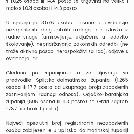
s 1.025 osoba ili 14,4 posto te trgovina na veliko i
malo s 1.021 osoba ili 14,3 posto.
U siječnju je 3.578 osoba brisano iz evidencije
nezaposlenih zbog ostalih razloga, npr. izlaska iz
radne snage (umirovljenje, uključenje u redovito
školovanje), nepridržavanja zakonskih odredbi (ne
traže aktivno posao, neraspoloživi za rad), odjave s
evidencije i dr.
Gledano po županijama, u zapošljavanju su
predvodile Splitsko-dalmatinska županija (1.265
osoba ili 17,7 posto od ukupnoga broja zaposlenih
zasnivanjem radnog odnosa), Osječko-baranjska
županija (808 osoba ili 11,3 posto) te Grad Zagreb
(787 osoba ili 11 posto).
Najveći apsolutni broj registriranih nezaposlenih
osoba zabilježen je u Splitsko-dalmatinskoj županiji