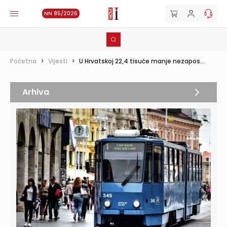
NN 85/2026
Početna
>
Vijesti
>
U Hrvatskoj 22,4 tisuće manje nezapos...
Arhiva