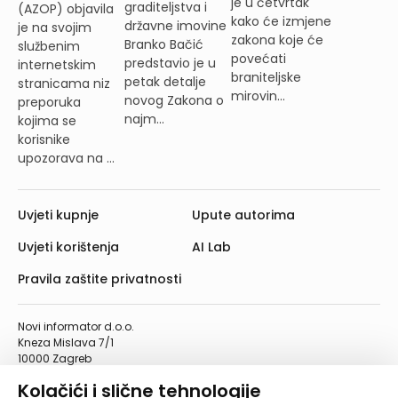
je u četvrtak
graditeljstva i
(AZOP) objavila
kako će izmjene
državne imovine
je na svojim
zakona koje će
Branko Bačić
službenim
povećati
predstavio je u
internetskim
braniteljske
petak detalje
stranicama niz
mirovin...
novog Zakona o
preporuka
najm...
kojima se
korisnike
upozorava na ...
Uvjeti kupnje
Upute autorima
Uvjeti korištenja
AI Lab
Pravila zaštite privatnosti
Novi informator d.o.o.
Kneza Mislava 7/1
10000 Zagreb
Telefon: 01/4555-454
Kolačići i slične tehnologije
Telefaks: 01/4612-553