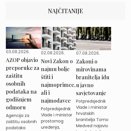
NAJČITANIJE
03.08.2026.
02.08.2026.
07.08.2026.
AZOP objavio
Novi Zakon o
Zakoni o
preporuke za
najmu bolje
mirovinama
zaštitu
štiti i
branitelja idu
osobnih
najmoprimce,
u javno
podataka na
ali i
savjetovanje
godišnjem
najmodavce
Potpredsjednik
odmoru
Vlade i ministar
Potpredsjednik
hrvatskih
Vlade i ministar
Agencija za
branitelja Tomo
prostornog
zaštitu osobnih
Medved najavio
uređenja,
podataka