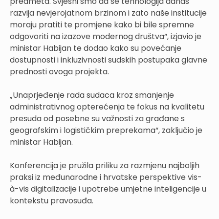
predmeta. Svjesni smo da se tehnologija danas
razvija nevjerojatnom brzinom i zato naše institucije
moraju pratiti te promjene kako bi bile spremne
odgovoriti na izazove modernog društva“, izjavio je
ministar Habijan te dodao kako su povećanje
dostupnosti i inkluzivnosti sudskih postupaka glavne
prednosti ovoga projekta.
„Unaprjeđenje rada sudaca kroz smanjenje
administrativnog opterećenja te fokus na kvalitetu
presuda od posebne su važnosti za građane s
geografskim i logističkim preprekama“, zaključio je
ministar Habijan.
Konferencija je pružila priliku za razmjenu najboljih
praksi iz međunarodne i hrvatske perspektive vis-
à-vis digitalizacije i upotrebe umjetne inteligencije u
kontekstu pravosuđa.