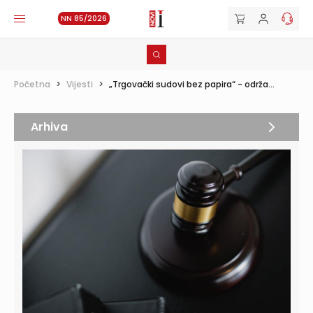
NN 85/2026
Početna
>
Vijesti
>
„Trgovački sudovi bez papira“ - održa...
Arhiva