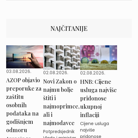
NAJČITANIJE
03.08.2026.
02.08.2026.
02.08.2026.
AZOP objavio
Novi Zakon o
HNB: Cijene
preporuke za
najmu bolje
usluga najviše
zaštitu
štiti i
pridonose
osobnih
najmoprimce,
ukupnoj
podataka na
ali i
inflaciji
godišnjem
najmodavce
Cijene usluga
odmoru
najviše
Potpredsjednik
pridonose