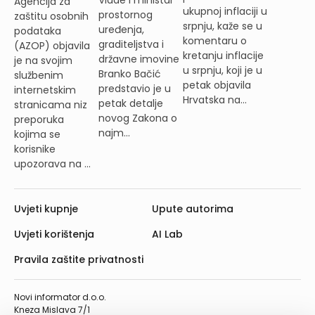
Vlade i ministar
Agencija za
ukupnoj inflaciji u
prostornog
zaštitu osobnih
srpnju, kaže se u
uređenja,
podataka
komentaru o
graditeljstva i
(AZOP) objavila
kretanju inflacije
državne imovine
je na svojim
u srpnju, koji je u
Branko Bačić
službenim
petak objavila
predstavio je u
internetskim
Hrvatska na...
petak detalje
stranicama niz
novog Zakona o
preporuka
najm...
kojima se
korisnike
upozorava na ...
Uvjeti kupnje
Upute autorima
Uvjeti korištenja
AI Lab
Pravila zaštite privatnosti
Novi informator d.o.o.
Kneza Mislava 7/1