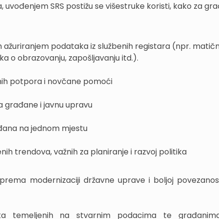
 uvođenjem SRS postižu se višestruke koristi, kako za gr
 ažuriranjem podataka iz službenih registara (npr. matič
ka o obrazovanju, zapošljavanju itd.).
alnih potpora i novčane pomoći
a građane i javnu upravu
đana na jednom mjestu
ih trendova, važnih za planiranje i razvoj politika
prema modernizaciji državne uprave i boljoj povezanost
ika temeljenih na stvarnim podacima te građanim