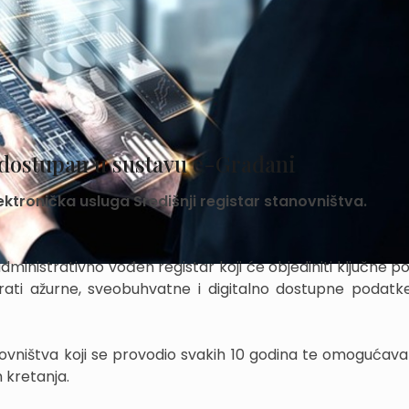
a dostupan u sustavu e-Građani
ktronička usluga Središnji registar stanovništva.
 administrativno vođen registar koji će objediniti ključne 
urati ažurne, sveobuhvatne i digitalno dostupne podatke
novništva koji se provodio svakih 10 godina te omogućava 
 kretanja.