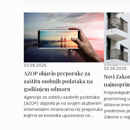
03.08.2026.
02.08.2026.
AZOP objavio preporuke za
Novi Zakon 
zaštitu osobnih podataka na
najmoprimc
godišnjem odmoru
Potpredsjedni
Agencija za zaštitu osobnih podataka
prostornog ur
(AZOP) objavila je na svojim službenim
državne imov
internetskim stranicama niz preporuka
predstavio j
kojima se korisnike upozorava na ...
Zakona o naj