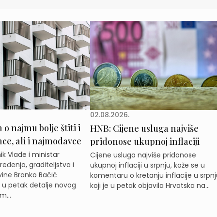
02.08.2026.
o najmu bolje štiti i
HNB: Cijene usluga najviše
e, ali i najmodavce
pridonose ukupnoj inflaciji
k Vlade i ministar
Cijene usluga najviše pridonose
eđenja, graditeljstva i
ukupnoj inflaciji u srpnju, kaže se u
ine Branko Bačić
komentaru o kretanju inflacije u srpnj
e u petak detalje novog
koji je u petak objavila Hrvatska na...
m...