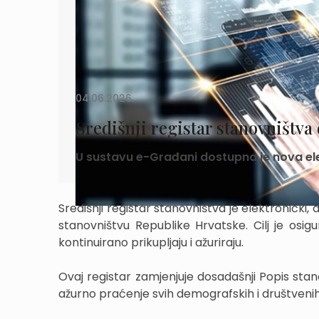
04.06.2026.
Središnji registar stanovništv
U sustavu e-Građani dostupna je nova ele
Središnji registar stanovništva je elektronički,
stanovništvu Republike Hrvatske. Cilj je osig
kontinuirano prikupljaju i ažuriraju.
Ovaj registar zamjenjuje dosadašnji Popis sta
ažurno praćenje svih demografskih i društvenih