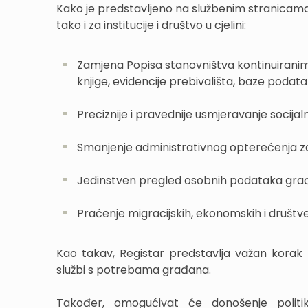
Kako je predstavljeno na službenim stranicama,
tako i za institucije i društvo u cjelini:
Zamjena Popisa stanovništva kontinuiranim
knjige, evidencije prebivališta, baze podata
Preciznije i pravednije usmjeravanje socij
Smanjenje administrativnog opterećenja z
Jedinstven pregled osobnih podataka gra
Praćenje migracijskih, ekonomskih i društven
Kao takav, Registar predstavlja važan korak 
službi s potrebama građana.
Također, omogućivat će donošenje polit