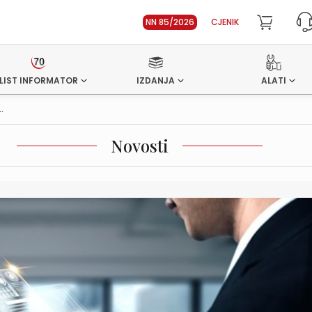
NN 85/2026
CJENIK
LIST INFORMATOR
IZDANJA
ALATI
.
Novosti