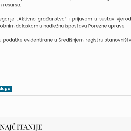
ih resursa.
egorije „Aktivno građanstvo“ i prijavom u sustav vjero
 osobnim dolaskom u nadležnu ispostavu Porezne uprave.
u podatke evidentirane u Središnjem registru stanovništv
sluga
NAJČITANIJE