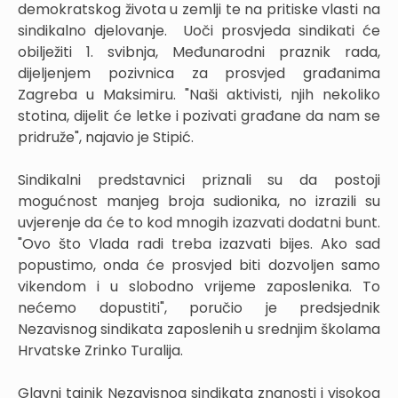
demokratskog života u zemlji te na pritiske vlasti na
sindikalno djelovanje. Uoči prosvjeda sindikati će
obilježiti 1. svibnja, Međunarodni praznik rada,
dijeljenjem pozivnica za prosvjed građanima
Zagreba u Maksimiru. "Naši aktivisti, njih nekoliko
stotina, dijelit će letke i pozivati građane da nam se
pridruže", najavio je Stipić.
Sindikalni predstavnici priznali su da postoji
mogućnost manjeg broja sudionika, no izrazili su
uvjerenje da će to kod mnogih izazvati dodatni bunt.
"Ovo što Vlada radi treba izazvati bijes. Ako sad
popustimo, onda će prosvjed biti dozvoljen samo
vikendom i u slobodno vrijeme zaposlenika. To
nećemo dopustiti", poručio je predsjednik
Nezavisnog sindikata zaposlenih u srednjim školama
Hrvatske Zrinko Turalija.
Glavni tajnik Nezavisnog sindikata znanosti i visokog