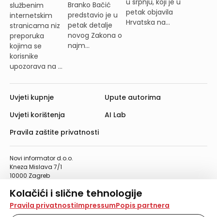
u srpnju, koji je u
Branko Bačić
službenim
petak objavila
predstavio je u
internetskim
Hrvatska na...
petak detalje
stranicama niz
novog Zakona o
preporuka
najm...
kojima se
korisnike
upozorava na ...
Uvjeti kupnje
Upute autorima
Uvjeti korištenja
AI Lab
Pravila zaštite privatnosti
Novi informator d.o.o.
Kneza Mislava 7/1
10000 Zagreb
Telefon: 01/4555-454
Kolačići i slične tehnologije
Telefaks: 01/4612-553
info@informator.hr
Na našoj web stranici koristimo kolačiće i slične
Pravila privatnosti
Impressum
Popis partnera
tehnologije za pohranu, čitanje i obradu informacija na