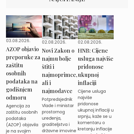
03.08.2026.
02.08.2026.
02.08.2026.
AZOP objavio
Novi Zakon o
HNB: Cijene
preporuke za
najmu bolje
usluga najviše
zaštitu
štiti i
pridonose
osobnih
najmoprimce,
ukupnoj
podataka na
ali i
inflaciji
godišnjem
najmodavce
Cijene usluga
odmoru
najviše
Potpredsjednik
pridonose
Vlade i ministar
Agencija za
ukupnoj inflaciji u
prostornog
zaštitu osobnih
srpnju, kaže se u
uređenja,
podataka
komentaru o
graditeljstva i
(AZOP) objavila
kretanju inflacije
državne imovine
je na svojim