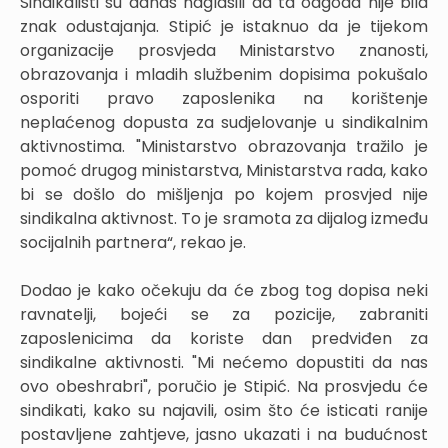
Sindikalisti su danas naglasili da ta odgoda nije bila
znak odustajanja. Stipić je istaknuo da je tijekom
organizacije prosvjeda Ministarstvo znanosti,
obrazovanja i mladih službenim dopisima pokušalo
osporiti pravo zaposlenika na korištenje
neplaćenog dopusta za sudjelovanje u sindikalnim
aktivnostima. "Ministarstvo obrazovanja tražilo je
pomoć drugog ministarstva, Ministarstva rada, kako
bi se došlo do mišljenja po kojem prosvjed nije
sindikalna aktivnost. To je sramota za dijalog između
socijalnih partnera“, rekao je.
Dodao je kako očekuju da će zbog tog dopisa neki
ravnatelji, bojeći se za pozicije, zabraniti
zaposlenicima da koriste dan predviđen za
sindikalne aktivnosti. "Mi nećemo dopustiti da nas
ovo obeshrabri", poručio je Stipić. Na prosvjedu će
sindikati, kako su najavili, osim što će isticati ranije
postavljene zahtjeve, jasno ukazati i na budućnost