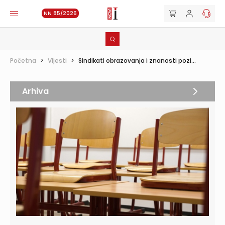
NN 85/2026
Početna
>
Vijesti
>
Sindikati obrazovanja i znanosti pozi...
Arhiva