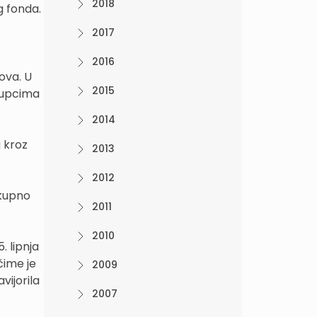
2018
g fonda.
2017
2016
ova. U
2015
stupcima
2014
 kroz
2013
2012
ukupno
2011
2010
. lipnja
čime je
2009
ijorila
2007