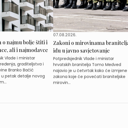
07.08.2026.
o najmu bolje štiti i
Zakoni o mirovinama branitelj
e, ali i najmodavce
idu u javno savjetovanje
k Vlade i ministar
Potpredsjednik Vlade i ministar
eđenja, graditeljstva i
hrvatskih branitelja Tomo Medved
ine Branko Bačić
najavio je u četvrtak kako će izmjene
e u petak detalje novog
zakona koje će povećati braniteljske
m...
mirovin...