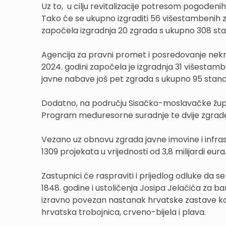
Uz to, u cilju revitalizacije potresom pogođen
Tako će se ukupno izgraditi 56 višestambenih
započela izgradnja 20 zgrada s ukupno 308 stano
Agencija za pravni promet i posredovanje nekr
2024. godini započela je izgradnja 31 višestam
javne nabave još pet zgrada s ukupno 95 stano
Dodatno, na području Sisačko-moslavačke župan
Program međuresorne suradnje te dvije zgrade 
Vezano uz obnovu zgrada javne imovine i infras
1309 projekata u vrijednosti od 3,8 milijardi eur
Zastupnici će raspraviti i prijedlog odluke da s
1848. godine i ustoličenja Josipa Jelačića za ba
izravno povezan nastanak hrvatske zastave kak
hrvatska trobojnica, crveno-bijela i plava.