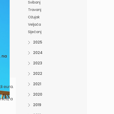
Svibanj
Travanj
Ožujak
Veljača
Siječanj
2025
2024
, na
2023
2022
2021
di eura.
2020
nica, a
2019