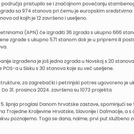
ih područja pristupilo se i značajnom povećanju stambeno
 zgrada sa 974 stanova pri čemu je europskim sredstvima
va od kojih je 12 završeno i useljeno.
etninama (APN) će izgraditi 36 zgrada s ukupno 666 stan
bene zgrade s ukupno 571 stanom dok je u pripremi ili po
va.
ije izgrađena je još jedna zgrada u Novskoj s 20 stanova
POS-a u Sisku s 30 stanova koje su već useljene.
trukture, za zagrebački i petrinjski potres ugovoreno je 
a. Do 31. prosinca 2024. završena su 1073 projekta.
e 5. lipnja proglasi Danom hrvatske zastave, spominjući se 5
na Trojedne Kraljevine Hrvatske, Slavonije i Dalmacije, a s 
vu poznajemo. Toga se dana, naime, prvi put službeno zav