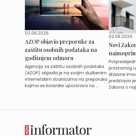
03.08.2026.
02.08.2026.
AZOP objavio preporuke za
Novi Zakon 
zaštitu osobnih podataka na
najmoprimc
godišnjem odmoru
Potpredsjedni
Agencija za zaštitu osobnih podataka
prostornog ur
(AZOP) objavila je na svojim službenim
državne imov
internetskim stranicama niz preporuka
predstavio j
kojima se korisnike upozorava na ...
Zakona o naj