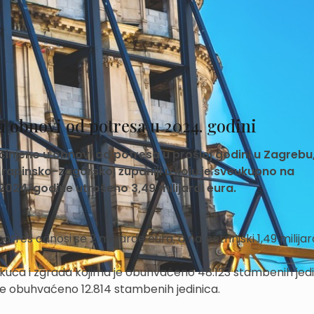
a obnovi od potresa u 2024. godini
činjeno u obnovi od potresa u prošloj godini u Zagrebu
Krapinsko-zagorskoj županiji u koju je sveukupno na
2024. godine utrošeno 3,49 milijardi eura.
tres odnosi se 2 milijarde eura, a na petrinjski 1,49 milijar
 kuća i zgrada kojima je obuhvaćeno 48.123 stambenih jedi
a je obuhvaćeno 12.814 stambenih jedinica.