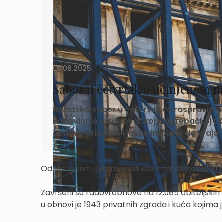
05.06.2025.
Sabor u četvrtak o učinjenom n
Hrvatska sabor u četvrtak će raspraviti u
Banovini te u Karlovačkoj, Zagrebačkoj i 
obnovu privatne i javne imovine do kraja 
Od utrošenih 3,49 milijardi eura na zagrebački po
Završeni su radovi obnove na 12.085 obiteljskih
u obnovi je 1943 privatnih zgrada i kuća kojim