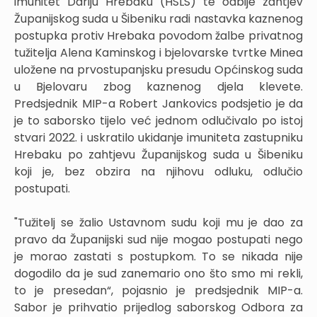
imunitet Dariju Hrebaku (HSLS) te odbije zahtjev
Županijskog suda u Šibeniku radi nastavka kaznenog
postupka protiv Hrebaka povodom žalbe privatnog
tužitelja Alena Kaminskog i bjelovarske tvrtke Minea
uložene na prvostupanjsku presudu Općinskog suda
u Bjelovaru zbog kaznenog djela klevete.
Predsjednik MIP-a Robert Jankovics podsjetio je da
je to saborsko tijelo već jednom odlučivalo po istoj
stvari 2022. i uskratilo ukidanje imuniteta zastupniku
Hrebaku po zahtjevu Županijskog suda u Šibeniku
koji je, bez obzira na njihovu odluku, odlučio
postupati.
"Tužitelj se žalio Ustavnom sudu koji mu je dao za
pravo da Županijski sud nije mogao postupati nego
je morao zastati s postupkom. To se nikada nije
dogodilo da je sud zanemario ono što smo mi rekli,
to je presedan“, pojasnio je predsjednik MIP-a.
Sabor je prihvatio prijedlog saborskog Odbora za