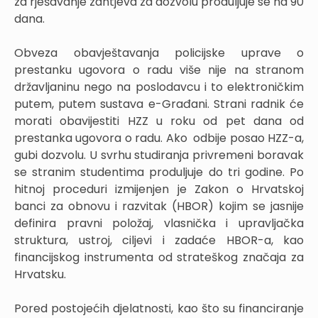
za rješavanje zahtjeva za dozvolu produljuje se na 90
dana.
Obveza obavještavanja policijske uprave o
prestanku ugovora o radu više nije na stranom
državljaninu nego na poslodavcu i to elektroničkim
putem, putem sustava e-Građani. Strani radnik će
morati obavijestiti HZZ u roku od pet dana od
prestanka ugovora o radu. Ako odbije posao HZZ-a,
gubi dozvolu. U svrhu studiranja privremeni boravak
se stranim studentima produljuje do tri godine. Po
hitnoj proceduri izmijenjen je Zakon o Hrvatskoj
banci za obnovu i razvitak (HBOR) kojim se jasnije
definira pravni položaj, vlasnička i upravljačka
struktura, ustroj, ciljevi i zadaće HBOR-a, kao
financijskog instrumenta od strateškog značaja za
Hrvatsku.
Pored postojećih djelatnosti, kao što su financiranje