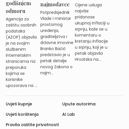
godišnjem
najmodavce
Cijene usluga
odmoru
najviše
Potpredsjednik
pridonose
Vlade i ministar
Agencija za
ukupnoj inflaciji u
prostornog
zaštitu osobnih
srpnju, kaže se u
uređenja,
podataka
komentaru o
graditeljstva i
(AZOP) objavila
kretanju inflacije
državne imovine
je na svojim
u srpnju, koji je u
Branko Bačić
službenim
petak objavila
predstavio je u
internetskim
Hrvatska na...
petak detalje
stranicama niz
novog Zakona o
preporuka
najm...
kojima se
korisnike
upozorava na ...
Uvjeti kupnje
Upute autorima
Uvjeti korištenja
AI Lab
Pravila zaštite privatnosti