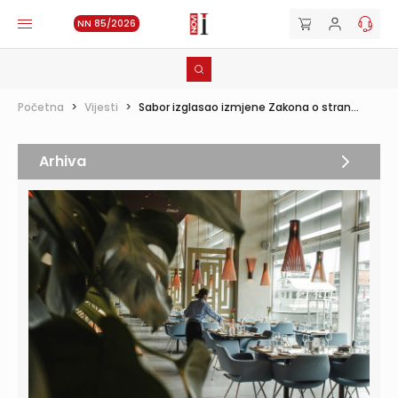
NN 85/2026
Početna
>
Vijesti
>
Sabor izglasao izmjene Zakona o stran...
Arhiva