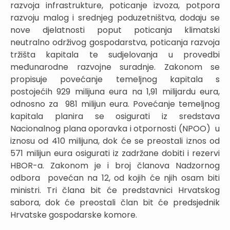
razvoja infrastrukture, poticanje izvoza, potpora
razvoju malog i srednjeg poduzetništva, dodaju se
nove djelatnosti poput poticanja klimatski
neutralno održivog gospodarstva, poticanja razvoja
tržišta kapitala te sudjelovanja u provedbi
međunarodne razvojne suradnje. Zakonom se
propisuje povećanje temeljnog kapitala s
postojećih 929 milijuna eura na 1,91 milijardu eura,
odnosno za 981 milijun eura. Povećanje temeljnog
kapitala planira se osigurati iz sredstava
Nacionalnog plana oporavka i otpornosti (NPOO) u
iznosu od 410 milijuna, dok će se preostali iznos od
571 milijun eura osigurati iz zadržane dobiti i rezervi
HBOR-a. Zakonom je i broj članova Nadzornog
odbora povećan na 12, od kojih će njih osam biti
ministri. Tri člana bit će predstavnici Hrvatskog
sabora, dok će preostali član bit će predsjednik
Hrvatske gospodarske komore.