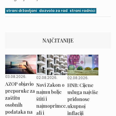
strani državljani
dozvola za rad
strani radnici
NAJČITANIJE
03.08.2026.
02.08.2026.
02.08.2026.
AZOP objavio
Novi Zakon o
HNB: Cijene
preporuke za
najmu bolje
usluga najviše
zaštitu
štiti i
pridonose
osobnih
najmoprimce,
ukupnoj
podataka na
ali i
inflaciji