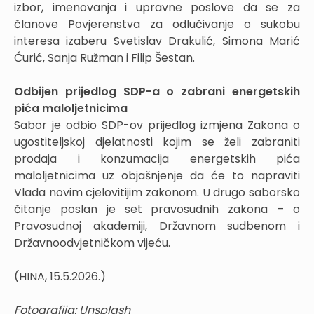
izbor, imenovanja i upravne poslove da se za
članove Povjerenstva za odlučivanje o sukobu
interesa izaberu Svetislav Drakulić, Simona Marić
Ćurić, Sanja Ružman i Filip Šestan.
Odbijen prijedlog SDP-a o zabrani energetskih
pića maloljetnicima
Sabor je odbio SDP-ov prijedlog izmjena Zakona o
ugostiteljskoj djelatnosti kojim se želi zabraniti
prodaja i konzumacija energetskih pića
maloljetnicima uz objašnjenje da će to napraviti
Vlada novim cjelovitijim zakonom. U drugo saborsko
čitanje poslan je set pravosudnih zakona – o
Pravosudnoj akademiji, Državnom sudbenom i
Državnoodvjetničkom vijeću.
(HINA, 15.5.2026.)
Fotografija: Unsplash