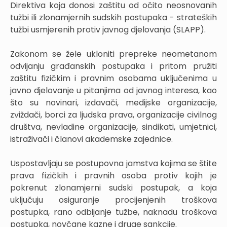
Direktiva koja donosi zaštitu od očito neosnovanih
tužbi ili zlonamjernih sudskih postupaka - strateških
tužbi usmjerenih protiv javnog djelovanja (SLAPP).
Zakonom se žele ukloniti prepreke neometanom
odvijanju građanskih postupaka i pritom pružiti
zaštitu fizičkim i pravnim osobama uključenima u
javno djelovanje u pitanjima od javnog interesa, kao
što su novinari, izdavači, medijske organizacije,
zviždači, borci za ljudska prava, organizacije civilnog
društva, nevladine organizacije, sindikati, umjetnici,
istraživači i članovi akademske zajednice.
Uspostavljaju se postupovna jamstva kojima se štite
prava fizičkih i pravnih osoba protiv kojih je
pokrenut zlonamjerni sudski postupak, a koja
uključuju osiguranje procijenjenih troškova
postupka, rano odbijanje tužbe, naknadu troškova
postupka, novčane kazne i druge sankcije.