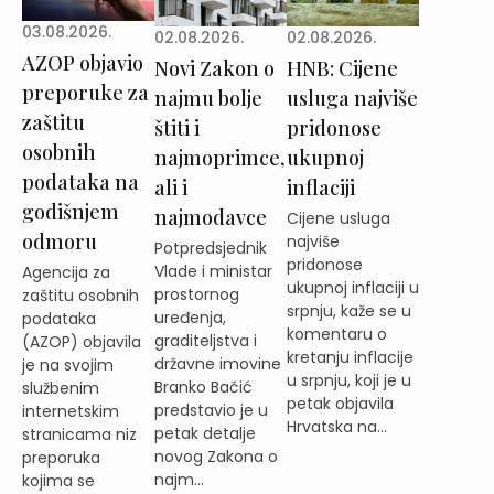
03.08.2026.
02.08.2026.
02.08.2026.
AZOP objavio
Novi Zakon o
HNB: Cijene
preporuke za
najmu bolje
usluga najviše
zaštitu
štiti i
pridonose
osobnih
najmoprimce,
ukupnoj
podataka na
ali i
inflaciji
godišnjem
najmodavce
Cijene usluga
odmoru
najviše
Potpredsjednik
pridonose
Vlade i ministar
Agencija za
ukupnoj inflaciji u
prostornog
zaštitu osobnih
srpnju, kaže se u
uređenja,
podataka
komentaru o
graditeljstva i
(AZOP) objavila
kretanju inflacije
državne imovine
je na svojim
u srpnju, koji je u
Branko Bačić
službenim
petak objavila
predstavio je u
internetskim
Hrvatska na...
petak detalje
stranicama niz
novog Zakona o
preporuka
najm...
kojima se