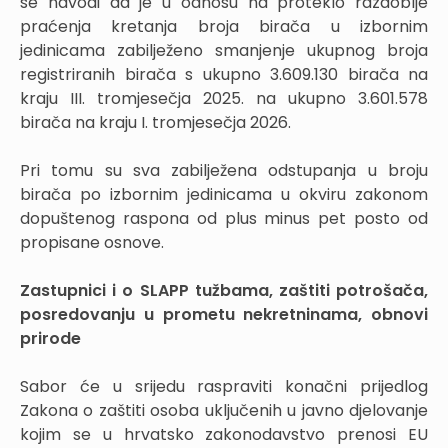
se navodi da je u odnosu na proteklo razdoblje
praćenja kretanja broja birača u izbornim
jedinicama zabilježeno smanjenje ukupnog broja
registriranih birača s ukupno 3.609.130 birača na
kraju III. tromjesečja 2025. na ukupno 3.601.578
birača na kraju I. tromjesečja 2026.
Pri tomu su sva zabilježena odstupanja u broju
birača po izbornim jedinicama u okviru zakonom
dopuštenog raspona od plus minus pet posto od
propisane osnove.
Zastupnici i o SLAPP tužbama, zaštiti potrošača,
posredovanju u prometu nekretninama, obnovi
prirode
Sabor će u srijedu raspraviti konačni prijedlog
Zakona o zaštiti osoba uključenih u javno djelovanje
kojim se u hrvatsko zakonodavstvo prenosi EU