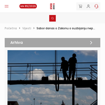
NN 85/2026
Početna
>
Vijesti
>
Sabor danas o Zakonu o suzbijanju nep...
Arhiva