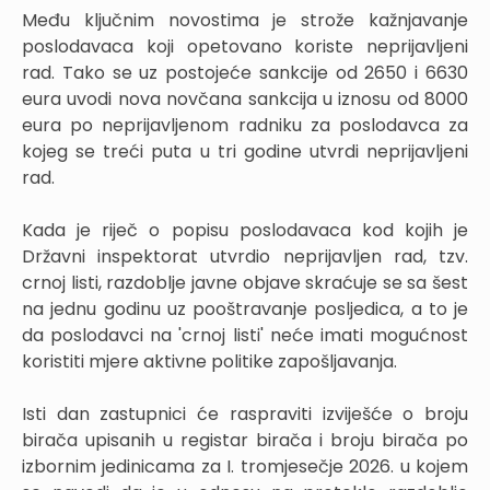
Među ključnim novostima je strože kažnjavanje
poslodavaca koji opetovano koriste neprijavljeni
rad. Tako se uz postojeće sankcije od 2650 i 6630
eura uvodi nova novčana sankcija u iznosu od 8000
eura po neprijavljenom radniku za poslodavca za
kojeg se treći puta u tri godine utvrdi neprijavljeni
rad.
Kada je riječ o popisu poslodavaca kod kojih je
Državni inspektorat utvrdio neprijavljen rad, tzv.
crnoj listi, razdoblje javne objave skraćuje se sa šest
na jednu godinu uz pooštravanje posljedica, a to je
da poslodavci na 'crnoj listi' neće imati mogućnost
koristiti mjere aktivne politike zapošljavanja.
Isti dan zastupnici će raspraviti izviješće o broju
birača upisanih u registar birača i broju birača po
izbornim jedinicama za I. tromjesečje 2026. u kojem