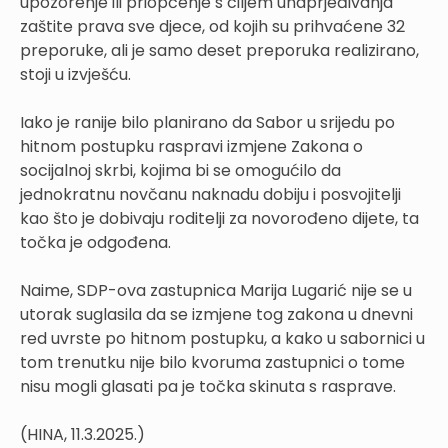
upozorenje ili priopćenje s ciljem unaprjeđivanja
zaštite prava sve djece, od kojih su prihvaćene 32
preporuke, ali je samo deset preporuka realizirano,
stoji u izvješću.
Iako je ranije bilo planirano da Sabor u srijedu po
hitnom postupku raspravi izmjene Zakona o
socijalnoj skrbi, kojima bi se omogućilo da
jednokratnu novčanu naknadu dobiju i posvojitelji
kao što je dobivaju roditelji za novorođeno dijete, ta
točka je odgođena.
Naime, SDP-ova zastupnica Marija Lugarić nije se u
utorak suglasila da se izmjene tog zakona u dnevni
red uvrste po hitnom postupku, a kako u sabornici u
tom trenutku nije bilo kvoruma zastupnici o tome
nisu mogli glasati pa je točka skinuta s rasprave.
(HINA, 11.3.2025.)