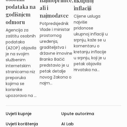
najmoprimce,
ukupnoj
podataka na
ali i
inflaciji
godišnjem
najmodavce
Cijene usluga
odmoru
najviše
Potpredsjednik
pridonose
Vlade i ministar
Agencija za
ukupnoj inflaciji u
prostornog
zaštitu osobnih
srpnju, kaže se u
uređenja,
podataka
komentaru o
graditeljstva i
(AZOP) objavila
kretanju inflacije
državne imovine
je na svojim
u srpnju, koji je u
Branko Bačić
službenim
petak objavila
predstavio je u
internetskim
Hrvatska na...
petak detalje
stranicama niz
novog Zakona o
preporuka
najm...
kojima se
korisnike
upozorava na ...
Uvjeti kupnje
Upute autorima
Uvjeti korištenja
AI Lab