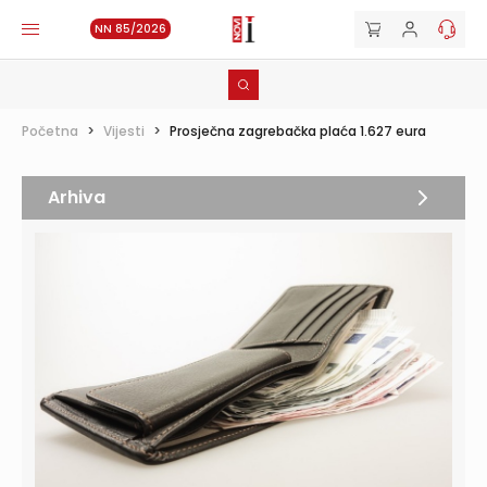
NN 85/2026
Početna
>
Vijesti
>
Prosječna zagrebačka plaća 1.627 eura
Arhiva