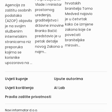
hrvatskih
Vlade i ministar
Agencija za
branitelja Tomo
prostornog
zaštitu osobnih
Medved najavio
uređenja,
podataka
je u četvrtak
graditeljstva i
(AZOP) objavila
kako će izmjene
državne imovine
je na svojim
zakona koje će
Branko Bačić
službenim
povećati
predstavio je u
internetskim
braniteljske
petak detalje
stranicama niz
mirovin...
novog Zakona o
preporuka
najm...
kojima se
korisnike
upozorava na ...
Uvjeti kupnje
Upute autorima
Uvjeti korištenja
AI Lab
Pravila zaštite privatnosti
Novi informator d.o.o.