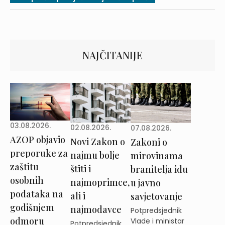
NAJČITANIJE
03.08.2026.
02.08.2026.
07.08.2026.
AZOP objavio
Novi Zakon o
Zakoni o
preporuke za
najmu bolje
mirovinama
zaštitu
štiti i
branitelja idu
osobnih
najmoprimce,
u javno
podataka na
ali i
savjetovanje
godišnjem
najmodavce
Potpredsjednik
odmoru
Vlade i ministar
Potpredsjednik