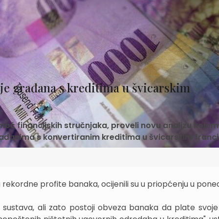
je građana s kreditima u švicarskim
omoć financijskih stručnjaka, proveli novu analizu kojom
rađanima s konvertiranim kreditima u švicarskim fran
a rekordne profite banaka, ocijenili su u priopćenju u poned
ti sustava, ali zato postoji obveza banaka da plate svoj