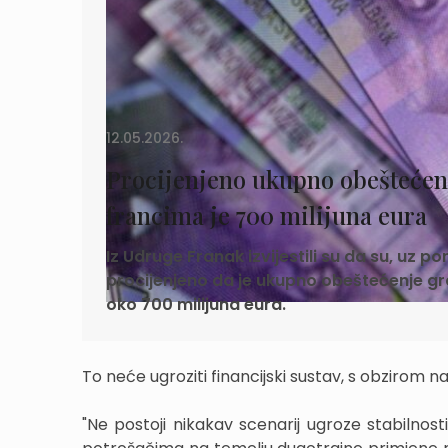
12.05.2026.
Procijenjeno ukupno obeštećen
francima je 700 milijuna eura
Iz Udruge Franak izvijestili su da su, uz p
procijenjeno da je ukupno obeštećenje g
oko 700 milijuna eura.
To neće ugroziti financijski sustav, s obzirom n
"Ne postoji nikakav scenarij ugroze stabilnos