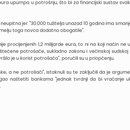
eura upumpa u potrošnju, što bi za financijski sustav svak
e neupitna jer "30.000 tužitelja unazad 10 godina ima sman
emelju toga novca dodatno obogatile".
nije procijenjenih 1,2 milijarde eura, to ni na koji način ne
štećene potrošače, sukladno zakonu i većinskoj sudskoj 
lo je u korist potrošača", poručili su u priopćenju.
ke, a ne potrošači", istaknuli su te zaključili da je argum
ao naštetiti bankama "jednak tvrdnji da bi vraćanje 
.