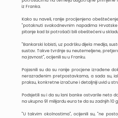
potrošačima na temelju dugotrajne primjene ne
iz Franka.
Kako su naveli, ranije procijenjeno obeštećenje 
"potaknuti svakodnevnim napadima Hrvatske 
pitanje kad bi potrošači bili obeštećeni u skla
"Bankarski lobisti, uz podršku dijela medija, su
sustav. Takve tvrdnje su neutemeljene, pretjera
na javnost", ocijenili su u Franku.
Pojasnili su da su ranije procjene izrađene dok
nerazrađenim pretpostavkama, a sada su, iako 
praksu, konkretne izračune i detaljniji uvid u str
Podsjetili su i da su lani banke ostvarile neto d
na ukupno 91 milijardu eura te da su zadnjih 10 
"U takvim okolnostima", ocijenili su, "ne post