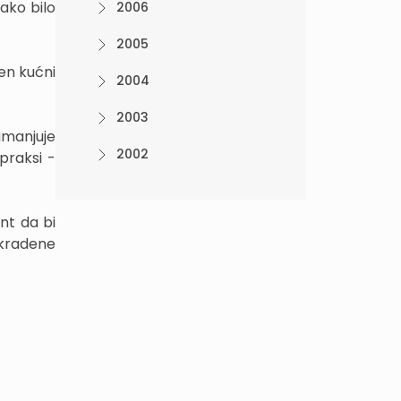
ako bilo
2006
2005
jen kućni
2004
2003
 umanjuje
2002
praksi -
ent da bi
ukradene