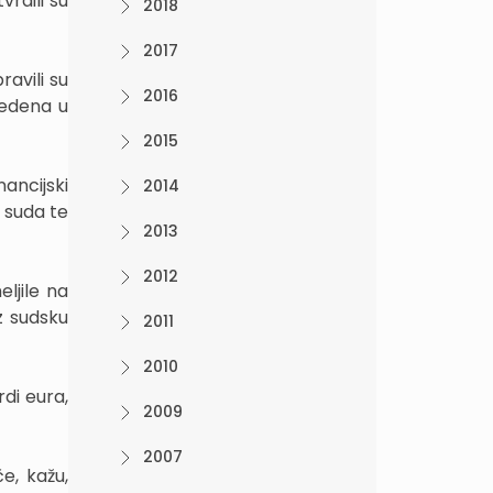
rdili su
2018
2017
ravili su
2016
vedena u
2015
nancijski
2014
 suda te
2013
2012
ljile na
z sudsku
2011
2010
rdi eura,
2009
2007
e, kažu,