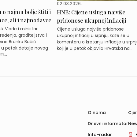
02.08.2026.
o najmu bolje štiti i
HNB: Cijene usluga najviše
e, ali i najmodavce
pridonose ukupnoj inflaciji
k Vlade i ministar
Cijene usluga najviše pridonose
eđenja, graditeljstva i
ukupnoj inflaciji u srpnju, kaže se u
ine Branko Bačić
komentaru o kretanju inflacije u srpnj
e u petak detalje novog
koji je u petak objavila Hrvatska na...
m...
O nama
Cjen
Dnevni informator
New
Info-radar