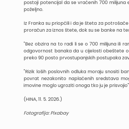
postoji potencijal da se vraćenih 700 milijuna 
poželjno.
Iz Franka su priopćili i da je šteta za potrošač
proračun za iznos štete, dok su se banke na t
"Bez obzira na to radi li se o 700 milijuna ili ra
odgovornost banaka da u cijelosti obeštete o
preko 90 posto prvostupanjskih postupaka završi
"Rizik loših poslovnih odluka moraju snositi ban
povrat nezakonito naplaćenih sredstava mog
imovine moglo ugroziti onoga tko ju je prisvojio"
(HINA, 11. 5. 2026.)
Fotografija: Pixabay