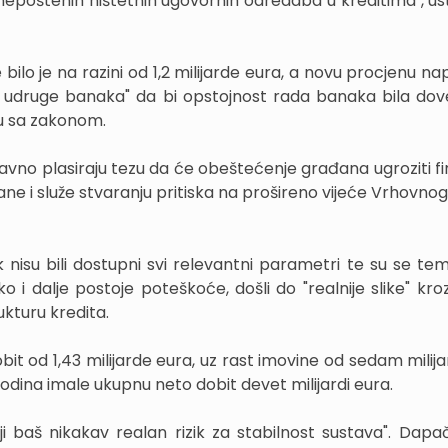
poštenih ništetnih ugovornih odredaba u kreditima", ustv
bilo je na razini od 1,2 milijarde eura, a novu procjenu nap
udruge banaka" da bi opstojnost rada banaka bila do
du sa zakonom.
stavno plasiraju tezu da će obeštećenje građana ugroziti fi
ne i služe stvaranju pritiska na prošireno vijeće Vrhovnog
 nisu bili dostupni svi relevantni parametri te su se teme
i dalje postoje poteškoće, došli do "realnije slike" kro
ukturu kredita.
obit od 1,43 milijarde eura, uz rast imovine od sedam milija
godina imale ukupnu neto dobit devet milijardi eura.
oji baš nikakav realan rizik za stabilnost sustava". Dapač