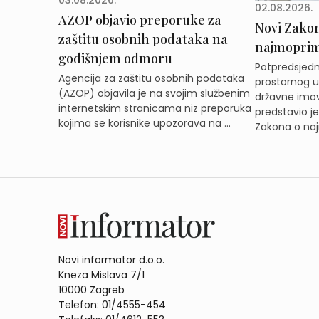
03.08.2026.
02.08.2026.
AZOP objavio preporuke za
Novi Zakon 
zaštitu osobnih podataka na
najmoprimc
godišnjem odmoru
Potpredsjedni
Agencija za zaštitu osobnih podataka
prostornog ur
(AZOP) objavila je na svojim službenim
državne imov
internetskim stranicama niz preporuka
predstavio j
kojima se korisnike upozorava na ...
Zakona o naj
Novi informator d.o.o.
Kneza Mislava 7/1
10000 Zagreb
Telefon: 01/4555-454