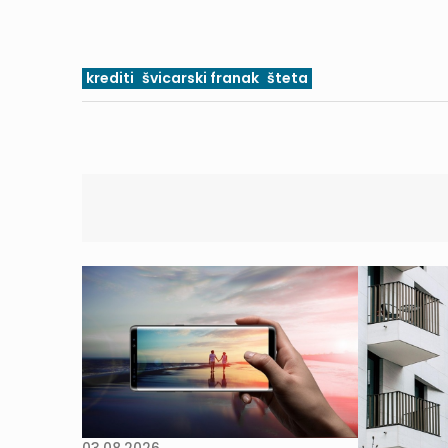
krediti
švicarski franak
šteta