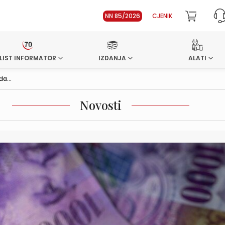
NN 85/2026
CJENIK
LIST INFORMATOR
IZDANJA
ALATI
a...
Novosti