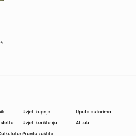
u,
ik
Uvjeti kupnje
Upute autorima
sletter
Uvjeti korištenja
AI Lab
Kalkulatori
Pravila zaštite