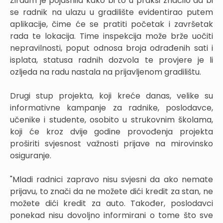
Zirdum je pojasnila kako bi to u praksi značilo da bi
se radnik na ulazu u gradilište evidentirao putem
aplikacije, čime će se pratiti početak i završetak
rada te lokacija. Time inspekcija može brže uočiti
nepravilnosti, poput odnosa broja odrađenih sati i
isplata, statusa radnih dozvola te provjere je li
ozljeda na radu nastala na prijavljenom gradilištu.
Drugi stup projekta, koji kreće danas, velike su
informativne kampanje za radnike, poslodavce,
učenike i studente, osobito u strukovnim školama,
koji će kroz dvije godine provođenja projekta
proširiti svjesnost važnosti prijave na mirovinsko
osiguranje.
"Mladi radnici zapravo nisu svjesni da ako nemate
prijavu, to znači da ne možete dići kredit za stan, ne
možete dići kredit za auto. Također, poslodavci
ponekad nisu dovoljno informirani o tome što sve