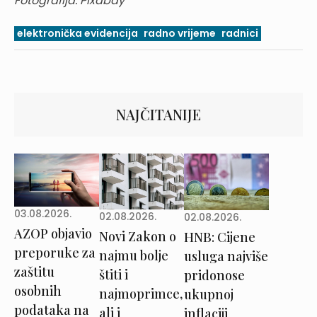
Fotografija: Pixabay
elektronička evidencija
radno vrijeme
radnici
NAJČITANIJE
03.08.2026.
02.08.2026.
02.08.2026.
AZOP objavio
Novi Zakon o
HNB: Cijene
preporuke za
najmu bolje
usluga najviše
zaštitu
štiti i
pridonose
osobnih
najmoprimce,
ukupnoj
podataka na
ali i
inflaciji