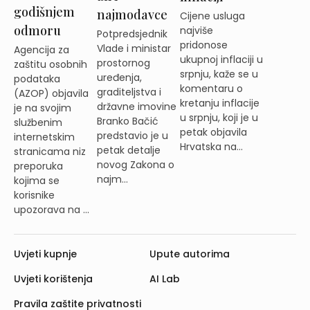
godišnjem
najmodavce
Cijene usluga
odmoru
najviše
Potpredsjednik
pridonose
Vlade i ministar
Agencija za
ukupnoj inflaciji u
prostornog
zaštitu osobnih
srpnju, kaže se u
uređenja,
podataka
komentaru o
graditeljstva i
(AZOP) objavila
kretanju inflacije
državne imovine
je na svojim
u srpnju, koji je u
Branko Bačić
službenim
petak objavila
predstavio je u
internetskim
Hrvatska na...
petak detalje
stranicama niz
novog Zakona o
preporuka
najm...
kojima se
korisnike
upozorava na ...
Uvjeti kupnje
Upute autorima
Uvjeti korištenja
AI Lab
Pravila zaštite privatnosti