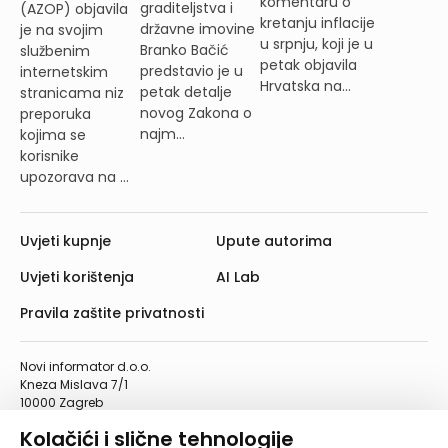
komentaru o
graditeljstva i
(AZOP) objavila
kretanju inflacije
državne imovine
je na svojim
u srpnju, koji je u
Branko Bačić
službenim
petak objavila
predstavio je u
internetskim
Hrvatska na...
petak detalje
stranicama niz
novog Zakona o
preporuka
najm...
kojima se
korisnike
upozorava na ...
Uvjeti kupnje
Upute autorima
Uvjeti korištenja
AI Lab
Pravila zaštite privatnosti
Novi informator d.o.o.
Kneza Mislava 7/1
10000 Zagreb
Telefon: 01/4555-454
Kolačići i slične tehnologije
Telefaks: 01/4612-553