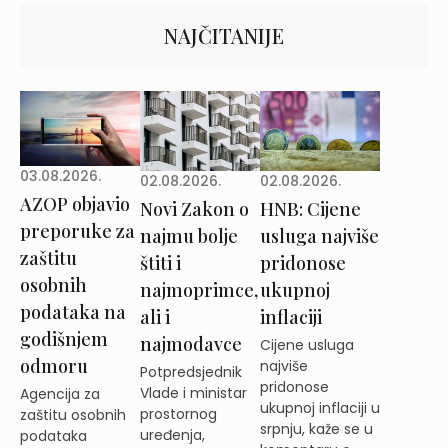
NAJČITANIJE
03.08.2026.
02.08.2026.
02.08.2026.
AZOP objavio
Novi Zakon o
HNB: Cijene
preporuke za
najmu bolje
usluga najviše
zaštitu
štiti i
pridonose
osobnih
najmoprimce,
ukupnoj
podataka na
ali i
inflaciji
godišnjem
najmodavce
Cijene usluga
odmoru
najviše
Potpredsjednik
pridonose
Vlade i ministar
Agencija za
ukupnoj inflaciji u
prostornog
zaštitu osobnih
srpnju, kaže se u
uređenja,
podataka