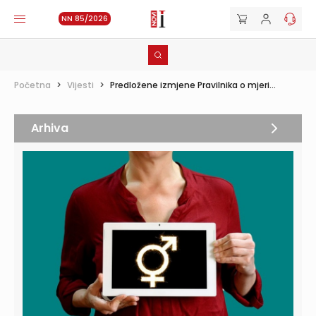
NN 85/2026
Početna
>
Vijesti
>
Predložene izmjene Pravilnika o mjeri...
Arhiva