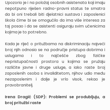
Upozorio je i na položaj osobnih asistenata koji imaju
nepotpuno riješen radno-pravni status te smatra
da bi oni trebali biti djelatnici sustava i zaposlenici
škola čime bi se omogućilo da ima više interesa za
taj posao i da se asistenti osiguraju svim učenicima
kojima je to potrebno.
Kada je riječ o pritužbama na diskriminaciju najveći
broj njih odnosio se na područje pristupa dobrima i
uslugama i to najčešće zbog fizičke
nepristupačnosti prostora u kojima se pružaju
različite javne i druge usluge, a iako raste broj
zaposlenih osoba s invaliditetom, njihov udio među
nezaposlenim i dalje je vrlo visok, rekao je
pravobranitelj.
Irena Dragić (SDP): Problemi se produbljuju, a
broj pritužbi raste