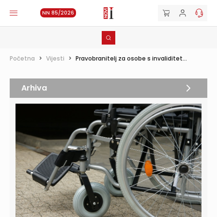
NN 85/2026
Početna
>
Vijesti
>
Pravobranitelj za osobe s invaliditet...
Arhiva