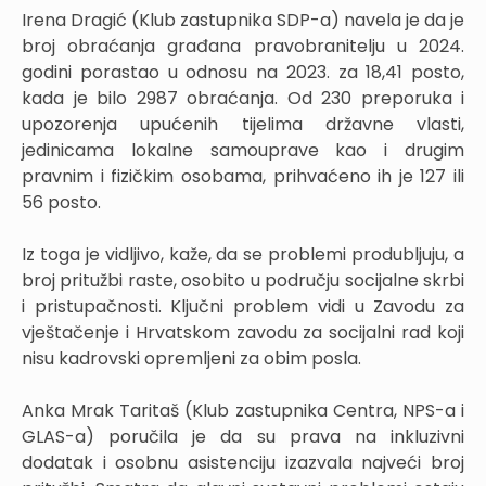
Irena Dragić (Klub zastupnika SDP-a) navela je da je
broj obraćanja građana pravobranitelju u 2024.
godini porastao u odnosu na 2023. za 18,41 posto,
kada je bilo 2987 obraćanja. Od 230 preporuka i
upozorenja upućenih tijelima državne vlasti,
jedinicama lokalne samouprave kao i drugim
pravnim i fizičkim osobama, prihvaćeno ih je 127 ili
56 posto.
Iz toga je vidljivo, kaže, da se problemi produbljuju, a
broj pritužbi raste, osobito u području socijalne skrbi
i pristupačnosti. Ključni problem vidi u Zavodu za
vještačenje i Hrvatskom zavodu za socijalni rad koji
nisu kadrovski opremljeni za obim posla.
Anka Mrak Taritaš (Klub zastupnika Centra, NPS-a i
GLAS-a) poručila je da su prava na inkluzivni
dodatak i osobnu asistenciju izazvala najveći broj