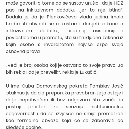
može govoriti o tome da se sustav urušio i da je HDZ
pao na inkluzivnom dodatku „jer to nije istina”.
Dodala je da je Plenkovićeva vlada jedina imala
hrabrosti uhvatiti se u koštac i donijeti zakone o
inkluzivnom dodatku, osobnoj asistenciji i
povlasticama u prometu, što su tri ključna zakona iz
kojih osobe s invaliditetom najviše crpe svoja
osnovna prava.
„Veći je broj osoba koji je ostvario to svoje pravo. Ja
bih rekla i da je prevelik”, rekla je Lukačić.
U ime Kluba Domovinskog pokreta Tomislav Josić
istaknuo je da dio preporuka pravobranitelja ostaje i
dalje neprihvaćen ili bez odgovora što znači da
postoji prostor za snažniju institucionalnu
odgovornost i da se izvješće ne smije promatrati
kao formalna obveza koja će se zaboraviti do
sljedeće godine.