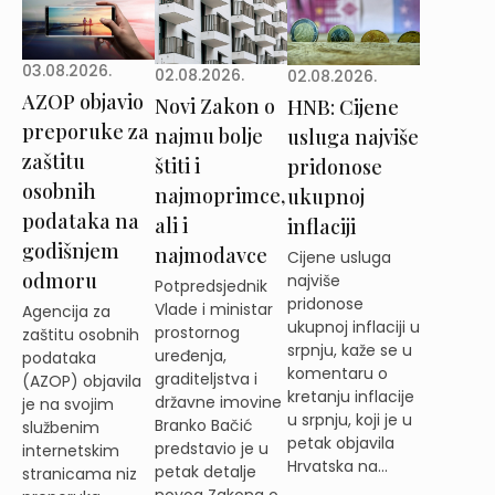
03.08.2026.
02.08.2026.
02.08.2026.
AZOP objavio
Novi Zakon o
HNB: Cijene
preporuke za
najmu bolje
usluga najviše
zaštitu
štiti i
pridonose
osobnih
najmoprimce,
ukupnoj
podataka na
ali i
inflaciji
godišnjem
najmodavce
Cijene usluga
odmoru
najviše
Potpredsjednik
pridonose
Vlade i ministar
Agencija za
ukupnoj inflaciji u
prostornog
zaštitu osobnih
srpnju, kaže se u
uređenja,
podataka
komentaru o
graditeljstva i
(AZOP) objavila
kretanju inflacije
državne imovine
je na svojim
u srpnju, koji je u
Branko Bačić
službenim
petak objavila
predstavio je u
internetskim
Hrvatska na...
petak detalje
stranicama niz