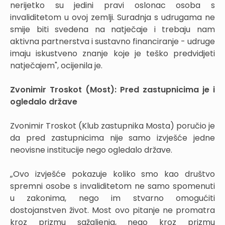
nerijetko su jedini pravi oslonac osoba s
invaliditetom u ovoj zemlji. Suradnja s udrugama ne
smije biti svedena na natječaje i trebaju nam
aktivna partnerstva i sustavno financiranje - udruge
imaju iskustveno znanje koje je teško predvidjeti
natječajem", ocijenila je.
Zvonimir Troskot (Most): Pred zastupnicima je i
ogledalo države
Zvonimir Troskot (Klub zastupnika Mosta) poručio je
da pred zastupnicima nije samo izvješće jedne
neovisne institucije nego ogledalo države.
„Ovo izvješće pokazuje koliko smo kao društvo
spremni osobe s invaliditetom ne samo spomenuti
u zakonima, nego im stvarno omogućiti
dostojanstven život. Most ovo pitanje ne promatra
kroz prizmu sažaljenja, nego kroz prizmu