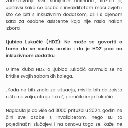
zamrzavanje svih socijalnih naknada”, kazala je,
upitavši kako će osobe s invaliditetom moći živjeti i
što će biti s inkluzivnim dodatkom, ali i s cijenom
sata za osobne asistente koja nije rasla nakon
izbora.
Ljubica Lukačić (HDZ): Ne može se govoriti o
tome da se sustav urušio i da je HDZ pao na
inkluzivnom dodatku
U ime kluba HDZ-a Ljubica Lukačić osvrnula se na
kritike svojih saborskih kolega.
„Kada ne bih znala za situaciju, mislila bih da zaista
ništa ne valja, ali nije tako”, poručila im je Lukačić.
Naglasila je da više od 3000 pritužbi u 2024. godini ne
čini sve osobe s invaliditetom, nego su to
pojedinačni slučajevi i na osnovu toga se, kaže, ne