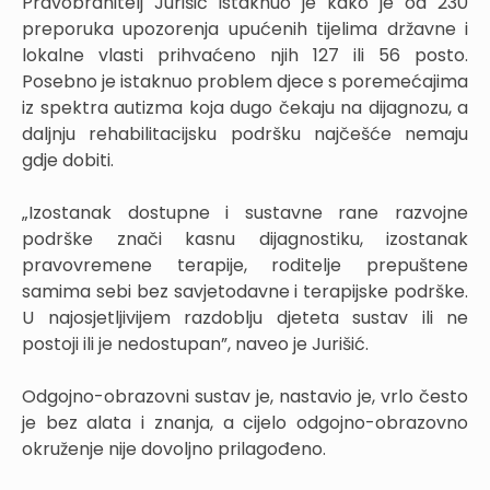
Pravobranitelj Jurišić istaknuo je kako je od 230
preporuka upozorenja upućenih tijelima državne i
lokalne vlasti prihvaćeno njih 127 ili 56 posto.
Posebno je istaknuo problem djece s poremećajima
iz spektra autizma koja dugo čekaju na dijagnozu, a
daljnju rehabilitacijsku podršku najčešće nemaju
gdje dobiti.
„Izostanak dostupne i sustavne rane razvojne
podrške znači kasnu dijagnostiku, izostanak
pravovremene terapije, roditelje prepuštene
samima sebi bez savjetodavne i terapijske podrške.
U najosjetljivijem razdoblju djeteta sustav ili ne
postoji ili je nedostupan”, naveo je Jurišić.
Odgojno-obrazovni sustav je, nastavio je, vrlo često
je bez alata i znanja, a cijelo odgojno-obrazovno
okruženje nije dovoljno prilagođeno.