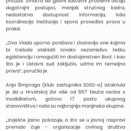
pritužbi. Smatra da glavni sustavni problemi ostaju
dugotrajni postupci, manjak stručnog kadra,
nedostatna dostupnost informacija, loša
koordinacija institucija i spora provedba prava u
praksi.
„Ova Vlada uporno ponižava i zlostavlja one kojima
bi trebala olakšati ionako nezamislivo tešku
egzistenciju i omogućiti im dostojanstven život. I kao
što je i Ustavni sud zaključio, uzima im temeljna
prava”, poručila je.
Anja Šimpraga (Klub zastupnika SDSS-a) istaknula
je da u Hrvatskoj živi više od 657 tisuća osoba s
invaliditetom, gotovo 17 posto ukupnog
stanovništva i naša su najbrojnija manjinska skupina.
„Izvješće jasno pokazuje, a što se u javnoj raspravi
premalo čuje - organizacije civilnog društva