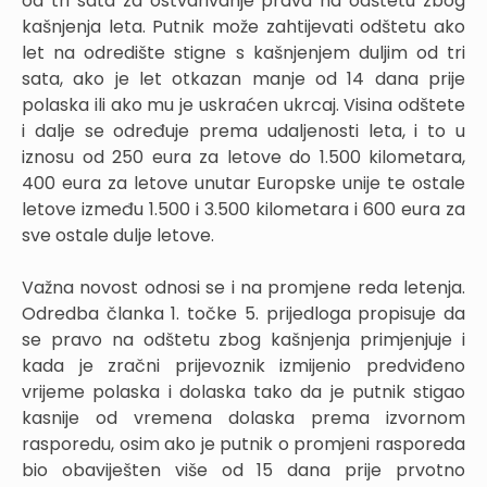
od tri sata za ostvarivanje prava na odštetu zbog
kašnjenja leta. Putnik može zahtijevati odštetu ako
let na odredište stigne s kašnjenjem duljim od tri
sata, ako je let otkazan manje od 14 dana prije
polaska ili ako mu je uskraćen ukrcaj. Visina odštete
i dalje se određuje prema udaljenosti leta, i to u
iznosu od 250 eura za letove do 1.500 kilometara,
400 eura za letove unutar Europske unije te ostale
letove između 1.500 i 3.500 kilometara i 600 eura za
sve ostale dulje letove.
Važna novost odnosi se i na promjene reda letenja.
Odredba članka 1. točke 5. prijedloga propisuje da
se pravo na odštetu zbog kašnjenja primjenjuje i
kada je zračni prijevoznik izmijenio predviđeno
vrijeme polaska i dolaska tako da je putnik stigao
kasnije od vremena dolaska prema izvornom
rasporedu, osim ako je putnik o promjeni rasporeda
bio obaviješten više od 15 dana prije prvotno