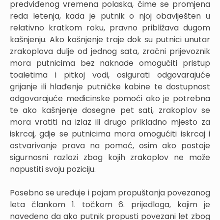
predviđenog vremena polaska, čime se promjena
reda letenja, kada je putnik o njoj obaviješten u
relativno kratkom roku, pravno približava dugom
kašnjenju. Ako kašnjenje traje dok su putnici unutar
zrakoplova dulje od jednog sata, zračni prijevoznik
mora putnicima bez naknade omogućiti pristup
toaletima i pitkoj vodi, osigurati odgovarajuće
grijanje ili hlađenje putničke kabine te dostupnost
odgovarajuće medicinske pomoći ako je potrebna
te ako kašnjenje dosegne pet sati, zrakoplov se
mora vratiti na izlaz ili drugo prikladno mjesto za
iskrcaj, gdje se putnicima mora omogućiti iskrcaj i
ostvarivanje prava na pomoć, osim ako postoje
sigurnosni razlozi zbog kojih zrakoplov ne može
napustiti svoju poziciju.
Posebno se uređuje i pojam propuštanja povezanog
leta člankom 1. točkom 6. prijedloga, kojim je
navedeno da ako putnik propusti povezani let zbog