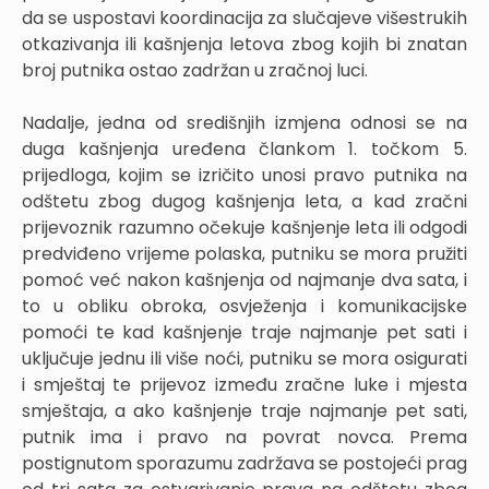
da se uspostavi koordinacija za slučajeve višestrukih
otkazivanja ili kašnjenja letova zbog kojih bi znatan
broj putnika ostao zadržan u zračnoj luci.
Nadalje, jedna od središnjih izmjena odnosi se na
duga kašnjenja uređena člankom 1. točkom 5.
prijedloga, kojim se izričito unosi pravo putnika na
odštetu zbog dugog kašnjenja leta, a kad zračni
prijevoznik razumno očekuje kašnjenje leta ili odgodi
predviđeno vrijeme polaska, putniku se mora pružiti
pomoć već nakon kašnjenja od najmanje dva sata, i
to u obliku obroka, osvježenja i komunikacijske
pomoći te kad kašnjenje traje najmanje pet sati i
uključuje jednu ili više noći, putniku se mora osigurati
i smještaj te prijevoz između zračne luke i mjesta
smještaja, a ako kašnjenje traje najmanje pet sati,
putnik ima i pravo na povrat novca. Prema
postignutom sporazumu zadržava se postojeći prag