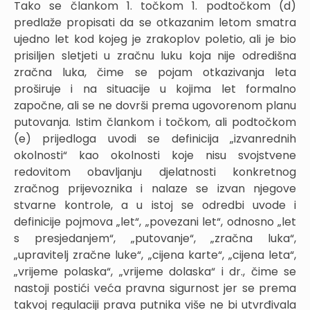
Tako se člankom 1. točkom 1. podtočkom (d)
predlaže propisati da se otkazanim letom smatra
ujedno let kod kojeg je zrakoplov poletio, ali je bio
prisiljen sletjeti u zračnu luku koja nije odredišna
zračna luka, čime se pojam otkazivanja leta
proširuje i na situacije u kojima let formalno
započne, ali se ne dovrši prema ugovorenom planu
putovanja. Istim člankom i točkom, ali podtočkom
(e) prijedloga uvodi se definicija „izvanrednih
okolnosti“ kao okolnosti koje nisu svojstvene
redovitom obavljanju djelatnosti konkretnog
zračnog prijevoznika i nalaze se izvan njegove
stvarne kontrole, a u istoj se odredbi uvode i
definicije pojmova „let“, „povezani let“, odnosno „let
s presjedanjem“, „putovanje“, „zračna luka“,
„upravitelj zračne luke“, „cijena karte“, „cijena leta“,
„vrijeme polaska“, „vrijeme dolaska“ i dr., čime se
nastoji postići veća pravna sigurnost jer se prema
takvoj regulaciji prava putnika više ne bi utvrđivala