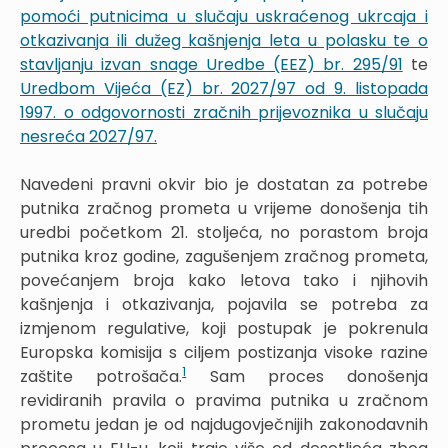
pomoći putnicima u slučaju uskraćenog ukrcaja i
otkazivanja ili dužeg kašnjenja leta u polasku te o
stavljanju izvan snage Uredbe (EEZ) br. 295/91
te
Uredbom Vijeća (EZ) br. 2027/97 od 9. listopada
1997. o odgovornosti zračnih prijevoznika u slučaju
nesreća 2027/97.
Navedeni pravni okvir bio je dostatan za potrebe
putnika zračnog prometa u vrijeme donošenja tih
uredbi početkom 21. stoljeća, no porastom broja
putnika kroz godine, zagušenjem zračnog prometa,
povećanjem broja kako letova tako i njihovih
kašnjenja i otkazivanja, pojavila se potreba za
izmjenom regulative, koji postupak je pokrenula
Europska komisija s ciljem postizanja visoke razine
1
zaštite potrošača.
Sam proces donošenja
revidiranih pravila o pravima putnika u zračnom
prometu jedan je od najdugovječnijih zakonodavnih