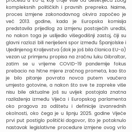
procesa u EU-u, koji traje više od desetljeća zbog
kompleksnih političkih i pravnih prepreka. Naime,
proces izmjene zakonodavnog okvira započeo je
već 2013. godine, kada je Europska komisija
predstavila prijedlog za izmjenu postojećih uredbi,
no nakon toga je uslijedio višegodišnji zastoj, čiji su
glavni razlozi bili neriješeni spor između Španjolske i
Ujedinjenog Kraljevstva (dok je još bila članica EU-a)
vezan uz primjenu propisa na zračnu luku Gibraltar,
zatim se u vrijeme COVID-19 pandemije fokus
prebacio na hitne mjere zračnog prometa, kao što
je bilo pitanje povrata novca putem vaučera
umjesto gotovine, a nakon što sve te zapreke više
nisu bile aktualne još su uvijek postojala znatna
razilaženja između Vijeća i Europskog parlamenta
oko pragova za odštetu i definicije izvanrednih
okolnosti, oko čega je u lipnju 2025. godine Vijeće
prvi put postiglo politički dogovor, što je potaknulo
nastavak legislativne procedure izmjene ovog vrlo