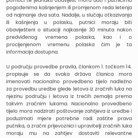
pomoći te jednaku obavijest mora dati i putnicima
pogođenima kašnjenjem ili promjenom reda letenja
od najmanje dva sata. Nadalje, u slučaju otkazivanja
ili kašnjenja u polasku, putnici moraju biti
obaviješteni o situaciji najkasnije 30 minuta nakon
predviđenog vremena polaska, kao i o
procijenjenom vremenu polaska čim je ta
informacija dostupna.
U području provedbe pravila, člankom 1. točkom 14.
propisuje se da svaka država članica mora
imenovati nacionalno provedbeno tijelo nadležno
za provedbu uredbe glede letova iz zračnih luka na
njezinu području i letova iz trećih zemalja prema
takvim zračnim lukama. Nacionalno provedbeno
tijelo mora nadzirati poštovanje zahtjeva iz uredbe i
poduzimati mjere potrebne radi zaštite prava
putnika, a zračni prijevoznici i upravitelji zračnih luka
moraju mu na zahtjev dostaviti relevantne