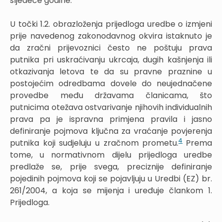
sljedeće godine.
U točki 1.2. obrazloženja prijedloga uredbe o izmjeni
prije navedenog zakonodavnog okvira istaknuto je
da zračni prijevoznici često ne poštuju prava
putnika pri uskraćivanju ukrcaja, dugih kašnjenja ili
otkazivanja letova te da su pravne praznine u
postojećim odredbama dovele do neujednačene
provedbe među državama članicama, što
putnicima otežava ostvarivanje njihovih individualnih
prava pa je ispravna primjena pravila i jasno
definiranje pojmova ključna za vraćanje povjerenja
4
putnika koji sudjeluju u zračnom prometu.
Prema
tome, u normativnom dijelu prijedloga uredbe
predlaže se, prije svega, preciznije definiranje
pojedinih pojmova koji se pojavljuju u Uredbi (EZ) br.
261/2004, a koja se mijenja i uređuje člankom 1.
Prijedloga.