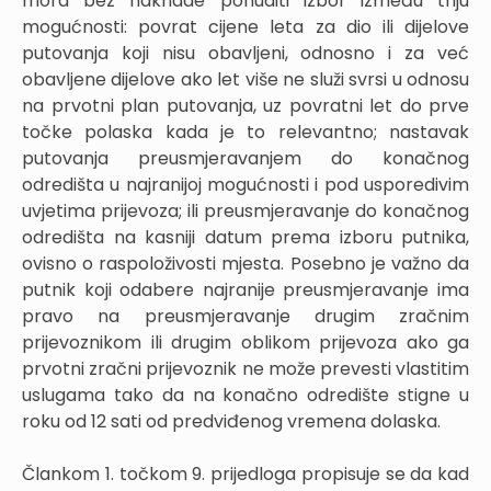
mora bez naknade ponuditi izbor između triju
mogućnosti: povrat cijene leta za dio ili dijelove
putovanja koji nisu obavljeni, odnosno i za već
obavljene dijelove ako let više ne služi svrsi u odnosu
na prvotni plan putovanja, uz povratni let do prve
točke polaska kada je to relevantno; nastavak
putovanja preusmjeravanjem do konačnog
odredišta u najranijoj mogućnosti i pod usporedivim
uvjetima prijevoza; ili preusmjeravanje do konačnog
odredišta na kasniji datum prema izboru putnika,
ovisno o raspoloživosti mjesta. Posebno je važno da
putnik koji odabere najranije preusmjeravanje ima
pravo na preusmjeravanje drugim zračnim
prijevoznikom ili drugim oblikom prijevoza ako ga
prvotni zračni prijevoznik ne može prevesti vlastitim
uslugama tako da na konačno odredište stigne u
roku od 12 sati od predviđenog vremena dolaska.
Člankom 1. točkom 9. prijedloga propisuje se da kad