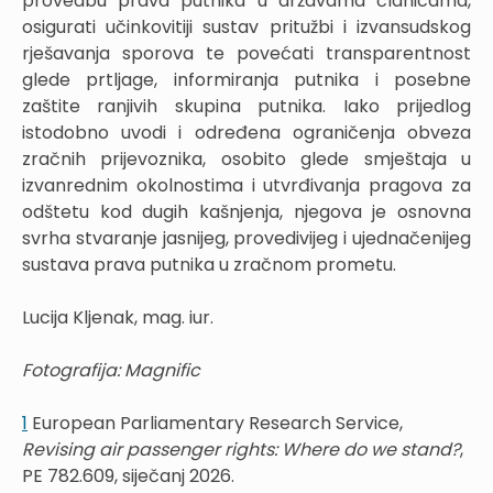
provedbu prava putnika u državama članicama,
osigurati učinkovitiji sustav pritužbi i izvansudskog
rješavanja sporova te povećati transparentnost
glede prtljage, informiranja putnika i posebne
zaštite ranjivih skupina putnika. Iako prijedlog
istodobno uvodi i određena ograničenja obveza
zračnih prijevoznika, osobito glede smještaja u
izvanrednim okolnostima i utvrđivanja pragova za
odštetu kod dugih kašnjenja, njegova je osnovna
svrha stvaranje jasnijeg, provedivijeg i ujednačenijeg
sustava prava putnika u zračnom prometu.
Lucija Kljenak, mag. iur.
Fotografija: Magnific
1
European Parliamentary Research Service,
Revising air passenger rights: Where do we stand?
,
PE 782.609, siječanj 2026.