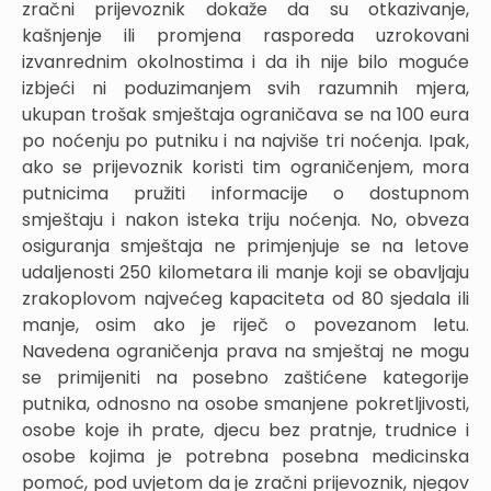
zračni prijevoznik dokaže da su otkazivanje,
kašnjenje ili promjena rasporeda uzrokovani
izvanrednim okolnostima i da ih nije bilo moguće
izbjeći ni poduzimanjem svih razumnih mjera,
ukupan trošak smještaja ograničava se na 100 eura
po noćenju po putniku i na najviše tri noćenja. Ipak,
ako se prijevoznik koristi tim ograničenjem, mora
putnicima pružiti informacije o dostupnom
smještaju i nakon isteka triju noćenja. No, obveza
osiguranja smještaja ne primjenjuje se na letove
udaljenosti 250 kilometara ili manje koji se obavljaju
zrakoplovom najvećeg kapaciteta od 80 sjedala ili
manje, osim ako je riječ o povezanom letu.
Navedena ograničenja prava na smještaj ne mogu
se primijeniti na posebno zaštićene kategorije
putnika, odnosno na osobe smanjene pokretljivosti,
osobe koje ih prate, djecu bez pratnje, trudnice i
osobe kojima je potrebna posebna medicinska
pomoć, pod uvjetom da je zračni prijevoznik, njegov