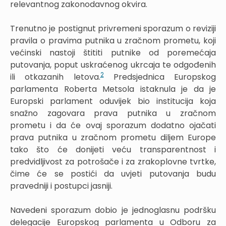
relevantnog zakonodavnog okvira.
Trenutno je postignut privremeni sporazum o reviziji
pravila o pravima putnika u zračnom prometu, koji
većinski nastoji štititi putnike od poremećaja
putovanja, poput uskraćenog ukrcaja te odgođenih
2
ili otkazanih letova.
Predsjednica Europskog
parlamenta Roberta Metsola istaknula je da je
Europski parlament oduvijek bio institucija koja
snažno zagovara prava putnika u zračnom
prometu i da će ovaj sporazum dodatno ojačati
prava putnika u zračnom prometu diljem Europe
tako što će donijeti veću transparentnost i
predvidljivost za potrošače i za zrakoplovne tvrtke,
čime će se postići da uvjeti putovanja budu
pravedniji i postupci jasniji.
Navedeni sporazum dobio je jednoglasnu podršku
delegacije Europskog parlamenta u Odboru za