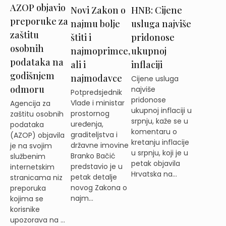
AZOP objavio
Novi Zakon o
HNB: Cijene
preporuke za
najmu bolje
usluga najviše
zaštitu
štiti i
pridonose
osobnih
najmoprimce,
ukupnoj
podataka na
ali i
inflaciji
godišnjem
najmodavce
Cijene usluga
odmoru
najviše
Potpredsjednik
pridonose
Vlade i ministar
Agencija za
ukupnoj inflaciji u
prostornog
zaštitu osobnih
srpnju, kaže se u
uređenja,
podataka
komentaru o
graditeljstva i
(AZOP) objavila
kretanju inflacije
državne imovine
je na svojim
u srpnju, koji je u
Branko Bačić
službenim
petak objavila
predstavio je u
internetskim
Hrvatska na...
petak detalje
stranicama niz
novog Zakona o
preporuka
najm...
kojima se
korisnike
upozorava na ...