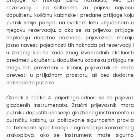
prtljage, ali moraju jasno naznačiti, već pri
rezervaciji i na šalterima za prijavu najveću
dopuštenu količinu kabinske i predane prtljage koju
putnik smije ponijeti na svakom letu uključenom u
njegovu rezervaciju, a ako se za prijevoz prtljage
naplaćuju dodatne naknade, prijevoznici moraju
jasno navesti pojedinosti tih naknada pri rezervaciji i
u zračnoj luci te kada zbog izvanrednih okolnosti
predmeti uključeni u dopuštenu kabinsku prtljagu ne
mogu biti prevezeni u kabini, prijevoznik ih može
prevesti u prtljažnom prostoru, ali bez dodatne
naknade za putnika.
Članak 2. točka 4. prijedloga odnosi se na prijevoz
glazbenih instrumenata. Zračni prijevoznik mora
putniku dopustiti unošenje glazbenog instrumenta u
putničku kabinu, uz poštovanje sigurnosnih pravila
te tehničkih specifikacija i ograničenja konkretnog
zrakoplova, ako se instrument može sigurno