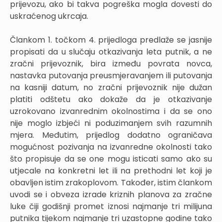
prijevozu, ako bi takva pogreška mogla dovesti do
uskraćenog ukrcaja.
Člankom 1. točkom 4. prijedloga predlaže se jasnije
propisati da u slučaju otkazivanja leta putnik, a ne
zračni prijevoznik, bira između povrata novca,
nastavka putovanja preusmjeravanjem ili putovanja
na kasniji datum, no zračni prijevoznik nije dužan
platiti odštetu ako dokaže da je otkazivanje
uzrokovano izvanrednim okolnostima i da se ono
nije moglo izbjeći ni poduzimanjem svih razumnih
mjera. Međutim, prijedlog dodatno ograničava
mogućnost pozivanja na izvanredne okolnosti tako
što propisuje da se one mogu isticati samo ako su
utjecale na konkretni let ili na prethodni let koji je
obavljen istim zrakoplovom. Također, istim člankom
uvodi se i obveza izrade kriznih planova za zračne
luke čiji godišnji promet iznosi najmanje tri milijuna
putnika tijekom najmanje tri uzastopne godine tako