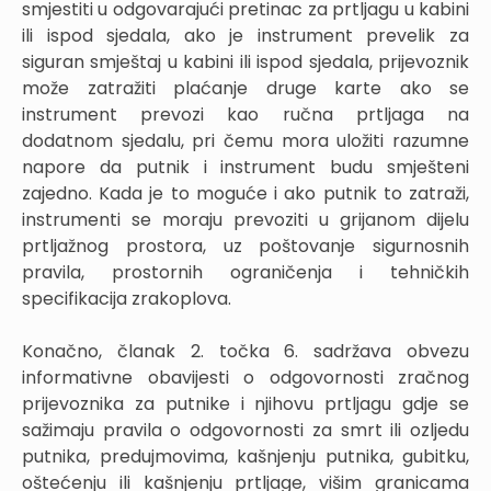
smjestiti u odgovarajući pretinac za prtljagu u kabini
ili ispod sjedala, ako je instrument prevelik za
siguran smještaj u kabini ili ispod sjedala, prijevoznik
može zatražiti plaćanje druge karte ako se
instrument prevozi kao ručna prtljaga na
dodatnom sjedalu, pri čemu mora uložiti razumne
napore da putnik i instrument budu smješteni
zajedno. Kada je to moguće i ako putnik to zatraži,
instrumenti se moraju prevoziti u grijanom dijelu
prtljažnog prostora, uz poštovanje sigurnosnih
pravila, prostornih ograničenja i tehničkih
specifikacija zrakoplova.
Konačno, članak 2. točka 6. sadržava obvezu
informativne obavijesti o odgovornosti zračnog
prijevoznika za putnike i njihovu prtljagu gdje se
sažimaju pravila o odgovornosti za smrt ili ozljedu
putnika, predujmovima, kašnjenju putnika, gubitku,
oštećenju ili kašnjenju prtljage, višim granicama