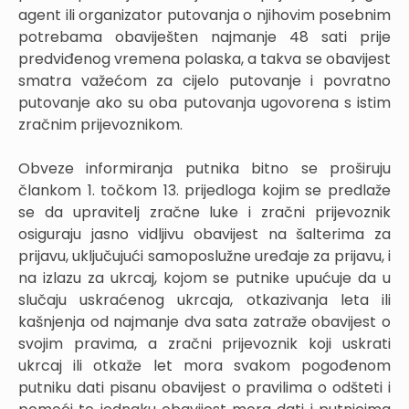
agent ili organizator putovanja o njihovim posebnim
potrebama obaviješten najmanje 48 sati prije
predviđenog vremena polaska, a takva se obavijest
smatra važećom za cijelo putovanje i povratno
putovanje ako su oba putovanja ugovorena s istim
zračnim prijevoznikom.
Obveze informiranja putnika bitno se proširuju
člankom 1. točkom 13. prijedloga kojim se predlaže
se da upravitelj zračne luke i zračni prijevoznik
osiguraju jasno vidljivu obavijest na šalterima za
prijavu, uključujući samoposlužne uređaje za prijavu, i
na izlazu za ukrcaj, kojom se putnike upućuje da u
slučaju uskraćenog ukrcaja, otkazivanja leta ili
kašnjenja od najmanje dva sata zatraže obavijest o
svojim pravima, a zračni prijevoznik koji uskrati
ukrcaj ili otkaže let mora svakom pogođenom
putniku dati pisanu obavijest o pravilima o odšteti i