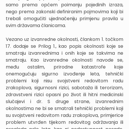
samo prema općem poimanju pojedinih izraza,
nego prema zakonski definiranim pojmovima koji bi
trebali omogućiti ujednačeniju primjenu pravila u
svim državama članicama.
Vezano uz izvanredne okolnosti, člankom 1. točkom
17. dodaje se Prilog 1., kao popis okolnosti koje se
smatraju izvanrednima i onih koje se takvima ne
smatraju. Kao izvanredne okolnosti navode se,
među ostalim, prirodne katastrofe koje
onemogućuju sigurno izvođenje leta, tehnički
problemi koji nisu svojstveni redovitom radu
zrakoplova, sigurnosni rizici, sabotaža ili terorizam,
zdravstveni rizici opasni po život ili hitni medicinski
slučajevi i dr. S druge strane, izvanrednim
okolnostima ne bi se smatrali tehnički problemi koji
su svojstveni redovitom radu zrakoplova, primjerice
problem utvrđen tijekom redovitog održavanja ili