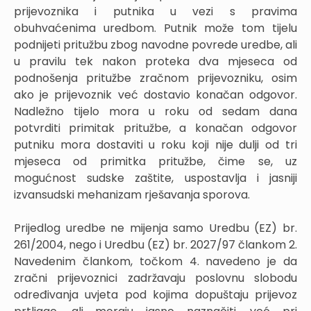
prijevoznika i putnika u vezi s pravima
obuhvaćenima uredbom. Putnik može tom tijelu
podnijeti pritužbu zbog navodne povrede uredbe, ali
u pravilu tek nakon proteka dva mjeseca od
podnošenja pritužbe zračnom prijevozniku, osim
ako je prijevoznik već dostavio konačan odgovor.
Nadležno tijelo mora u roku od sedam dana
potvrditi primitak pritužbe, a konačan odgovor
putniku mora dostaviti u roku koji nije dulji od tri
mjeseca od primitka pritužbe, čime se, uz
mogućnost sudske zaštite, uspostavlja i jasniji
izvansudski mehanizam rješavanja sporova.
Prijedlog uredbe ne mijenja samo Uredbu (EZ) br.
261/2004, nego i Uredbu (EZ) br. 2027/97 člankom 2.
Navedenim člankom, točkom 4. navedeno je da
zračni prijevoznici zadržavaju poslovnu slobodu
određivanja uvjeta pod kojima dopuštaju prijevoz