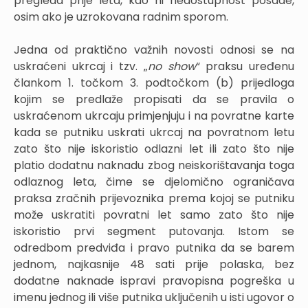
pregleda prije leta, kao ni nedostupnost posade,
osim ako je uzrokovana radnim sporom.
Jedna od praktično važnih novosti odnosi se na
uskraćeni ukrcaj i tzv. „
no show
“ praksu uređenu
člankom 1. točkom 3. podtočkom (b) prijedloga
kojim se predlaže propisati da se pravila o
uskraćenom ukrcaju primjenjuju i na povratne karte
kada se putniku uskrati ukrcaj na povratnom letu
zato što nije iskoristio odlazni let ili zato što nije
platio dodatnu naknadu zbog neiskorištavanja toga
odlaznog leta, čime se djelomično ograničava
praksa zračnih prijevoznika prema kojoj se putniku
može uskratiti povratni let samo zato što nije
iskoristio prvi segment putovanja. Istom se
odredbom predviđa i pravo putnika da se barem
jednom, najkasnije 48 sati prije polaska, bez
dodatne naknade ispravi pravopisna pogreška u
imenu jednog ili više putnika uključenih u isti ugovor o