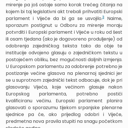
mirenje pa još ostaje samo korak trećeg čitanja na
kojem bi taj legislativni akt trebali prihvatiti Europski
3
parlament i Vijeće da bi ga se usvojilo.
Naime,
sporazum postignut u Odboru za mirenje moraju
potvrditi i Europski parlament i Vijeće u roku od šest
ili osam tjedana (ako je dogovoreno produljenje) od
odobrenja zajedničkog teksta tako da obje te
institucije odvojeno glasuju o zajedničkom tekstu u
postojećem obliku, bez mogućnosti daljnih izmjenja.
U Europskom parlamentu za odobrenje potrebno je
postizanje većine glasova na plenarnoj sjednici jer
se u suprotnom zajednički tekst odbacuje, dok je pri
glasovanju Vijeća, koje većinom glasuje nakon
Europskog parlamenta, potrebno postići
kvalificiranu većinu. Europski parlament planira
glasovati o sporazumu tijekom srpanjske plenarne
sjednice pa će, ako prijedlog odobri i Vijeće,
predmetna nova pravila stupiti na snagu početkom