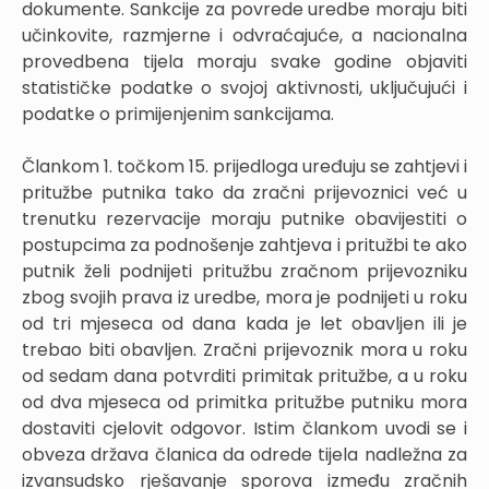
dokumente. Sankcije za povrede uredbe moraju biti
učinkovite, razmjerne i odvraćajuće, a nacionalna
provedbena tijela moraju svake godine objaviti
statističke podatke o svojoj aktivnosti, uključujući i
podatke o primijenjenim sankcijama.
Člankom 1. točkom 15. prijedloga uređuju se zahtjevi i
pritužbe putnika tako da zračni prijevoznici već u
trenutku rezervacije moraju putnike obavijestiti o
postupcima za podnošenje zahtjeva i pritužbi te ako
putnik želi podnijeti pritužbu zračnom prijevozniku
zbog svojih prava iz uredbe, mora je podnijeti u roku
od tri mjeseca od dana kada je let obavljen ili je
trebao biti obavljen. Zračni prijevoznik mora u roku
od sedam dana potvrditi primitak pritužbe, a u roku
od dva mjeseca od primitka pritužbe putniku mora
dostaviti cjelovit odgovor. Istim člankom uvodi se i
obveza država članica da odrede tijela nadležna za
izvansudsko rješavanje sporova između zračnih