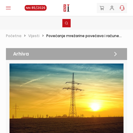
NN 85/2026
Početna
>
Vijesti
>
Povećanje mrežarine povećava i račune...
Arhiva