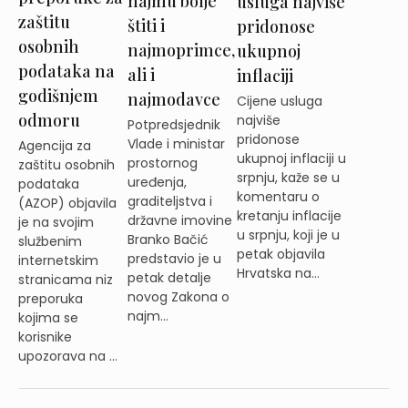
najmu bolje
usluga najviše
zaštitu
štiti i
pridonose
osobnih
najmoprimce,
ukupnoj
podataka na
ali i
inflaciji
godišnjem
najmodavce
Cijene usluga
odmoru
najviše
Potpredsjednik
pridonose
Vlade i ministar
Agencija za
ukupnoj inflaciji u
prostornog
zaštitu osobnih
srpnju, kaže se u
uređenja,
podataka
komentaru o
graditeljstva i
(AZOP) objavila
kretanju inflacije
državne imovine
je na svojim
u srpnju, koji je u
Branko Bačić
službenim
petak objavila
predstavio je u
internetskim
Hrvatska na...
petak detalje
stranicama niz
novog Zakona o
preporuka
najm...
kojima se
korisnike
upozorava na ...