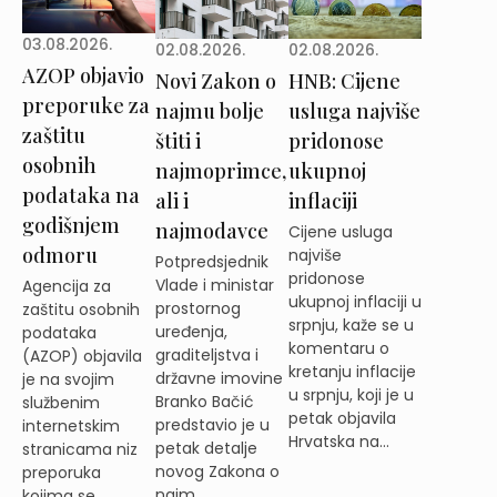
03.08.2026.
02.08.2026.
02.08.2026.
AZOP objavio
Novi Zakon o
HNB: Cijene
preporuke za
najmu bolje
usluga najviše
zaštitu
štiti i
pridonose
osobnih
najmoprimce,
ukupnoj
podataka na
ali i
inflaciji
godišnjem
najmodavce
Cijene usluga
odmoru
najviše
Potpredsjednik
pridonose
Vlade i ministar
Agencija za
ukupnoj inflaciji u
prostornog
zaštitu osobnih
srpnju, kaže se u
uređenja,
podataka
komentaru o
graditeljstva i
(AZOP) objavila
kretanju inflacije
državne imovine
je na svojim
u srpnju, koji je u
Branko Bačić
službenim
petak objavila
predstavio je u
internetskim
Hrvatska na...
petak detalje
stranicama niz
novog Zakona o
preporuka
najm...
kojima se