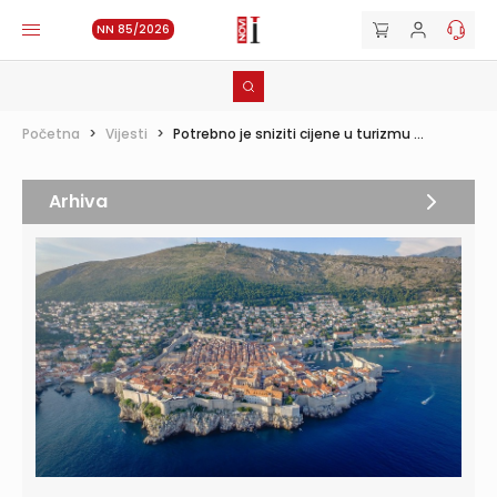
NN 85/2026
Početna
>
Vijesti
>
Potrebno je sniziti cijene u turizmu ...
Arhiva