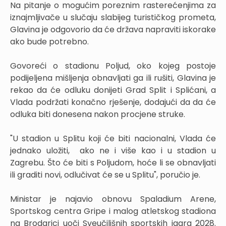
Na pitanje o mogućim poreznim rasterećenjima za
iznajmljivače u slučaju slabijeg turističkog prometa,
Glavina je odgovorio da će država napraviti iskorake
ako bude potrebno.
Govoreći o stadionu Poljud, oko kojeg postoje
podijeljena mišljenja obnavljati ga ili rušiti, Glavina je
rekao da će odluku donijeti Grad Split i Splićani, a
Vlada podržati konačno rješenje, dodajući da da će
odluka biti donesena nakon procjene struke.
"U stadion u Splitu koji će biti nacionalni, Vlada će
jednako uložiti, ako ne i više kao i u stadion u
Zagrebu. Što će biti s Poljudom, hoće li se obnavljati
ili graditi novi, odlučivat će se u Splitu", poručio je.
Ministar je najavio obnovu Spaladium Arene,
Sportskog centra Gripe i malog atletskog stadiona
na Brodarici uoči Sveučilišnih sportskih igara 2028.