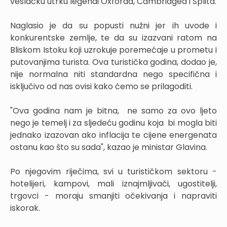
veslačku utrku legendi Oxforda, Cambridgea i Splita.
Naglasio je da su popusti nužni jer ih uvode i
konkurentske zemlje, te da su izazvani ratom na
Bliskom Istoku koji uzrokuje poremećaje u prometu i
putovanjima turista. Ova turistička godina, dodao je,
nije normalna niti standardna nego specifična i
isključivo od nas ovisi kako ćemo se prilagoditi.
"Ova godina nam je bitna, ne samo za ovo ljeto
nego je temelj i za sljedeću godinu koja bi mogla biti
jednako izazovan ako inflacija te cijene energenata
ostanu kao što su sada", kazao je ministar Glavina.
Po njegovim riječima, svi u turističkom sektoru -
hotelijeri, kampovi, mali iznajmljivači, ugostitelji,
trgovci - moraju smanjiti očekivanja i napraviti
iskorak.