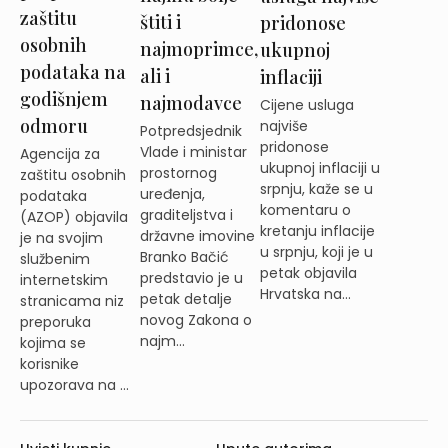
zaštitu
štiti i
pridonose
osobnih
najmoprimce,
ukupnoj
podataka na
ali i
inflaciji
godišnjem
najmodavce
Cijene usluga
odmoru
najviše
Potpredsjednik
pridonose
Vlade i ministar
Agencija za
ukupnoj inflaciji u
prostornog
zaštitu osobnih
srpnju, kaže se u
uređenja,
podataka
komentaru o
graditeljstva i
(AZOP) objavila
kretanju inflacije
državne imovine
je na svojim
u srpnju, koji je u
Branko Bačić
službenim
petak objavila
predstavio je u
internetskim
Hrvatska na...
petak detalje
stranicama niz
novog Zakona o
preporuka
najm...
kojima se
korisnike
upozorava na ...