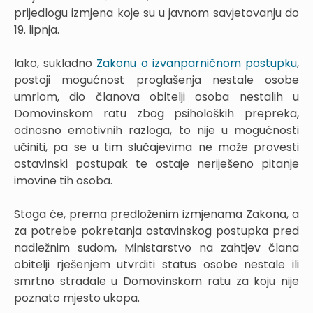
prijedlogu izmjena koje su u javnom savjetovanju do
19. lipnja.
Iako, sukladno
Zakonu o izvanparničnom postupku
,
postoji mogućnost proglašenja nestale osobe
umrlom, dio članova obitelji osoba nestalih u
Domovinskom ratu zbog psiholoških prepreka,
odnosno emotivnih razloga, to nije u mogućnosti
učiniti, pa se u tim slučajevima ne može provesti
ostavinski postupak te ostaje neriješeno pitanje
imovine tih osoba.
Stoga će, prema predloženim izmjenama Zakona, a
za potrebe pokretanja ostavinskog postupka pred
nadležnim sudom, Ministarstvo na zahtjev člana
obitelji rješenjem utvrditi status osobe nestale ili
smrtno stradale u Domovinskom ratu za koju nije
poznato mjesto ukopa.