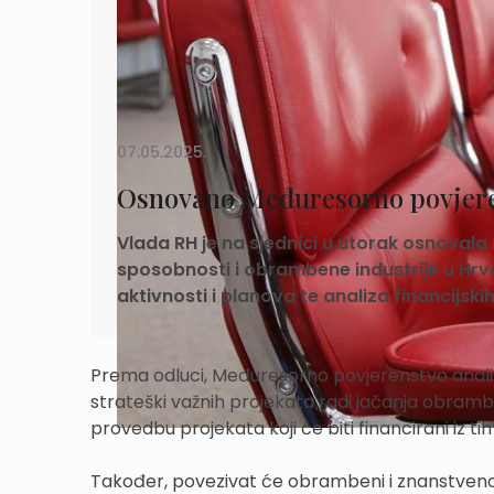
07.05.2025.
Osnovano Međuresorno povjere
Vlada RH je na sjednici u utorak osnoval
sposobnosti i obrambene industrije u Hrva
aktivnosti i planova te analiza financijsk
Prema odluci, Međuresorno povjerenstvo analizirat
strateški važnih projekata radi jačanja obramb
provedbu projekata koji će biti financirani iz tih
Također, povezivat će obrambeni i znanstveno-