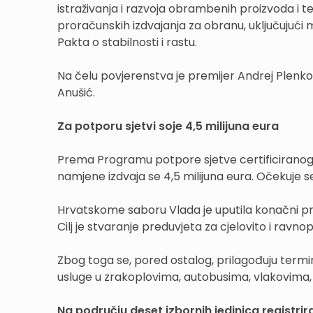
istraživanja i razvoja obrambenih proizvoda i te
proračunskih izdvajanja za obranu, uključujući
Pakta o stabilnosti i rastu.
Na čelu povjerenstva je premijer Andrej Plenko
Anušić.
Za potporu sjetvi soje 4,5 milijuna eura
Prema Programu potpore sjetve certificiranog s
namjene izdvaja se 4,5 milijuna eura. Očekuje s
Hrvatskome saboru Vlada je uputila konačni pri
Cilj je stvaranje preduvjeta za cjelovito i ravn
Zbog toga se, pored ostalog, prilagođuju termina
usluge u zrakoplovima, autobusima, vlakovima,
Na području deset izbornih jedinica registrira