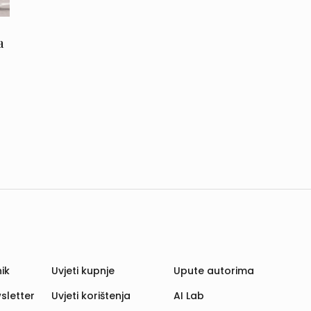
a
ik
Uvjeti kupnje
Upute autorima
sletter
Uvjeti korištenja
AI Lab