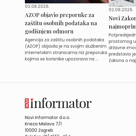
03.08.2026.
02.08.2026.
AZOP objavio preporuke za
Novi Zakon 
zaštitu osobnih podataka na
najmoprimc
godišnjem odmoru
Potpredsjedni
Agencija za zaštitu osobnih podataka
prostornog ur
(AZOP) objavila je na svojim službenim
državne imov
internetskim stranicama niz preporuka
predstavio j
kojima se korisnike upozorava na ...
Zakona o naj
Novi informator d.o.o.
Kneza Mislava 7/1
10000 Zagreb