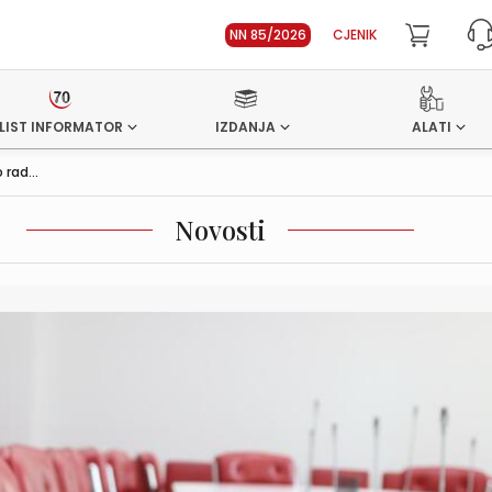
NN 85/2026
CJENIK
LIST INFORMATOR
IZDANJA
ALATI
rad...
Novosti