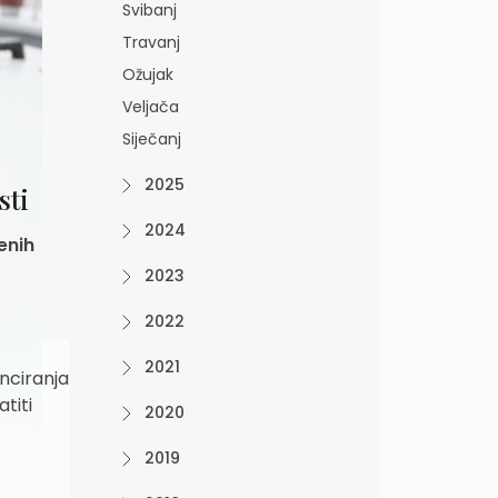
Svibanj
Travanj
Ožujak
Veljača
Siječanj
2025
sti
2024
enih
2023
2022
2021
anciranja
titi
2020
2019