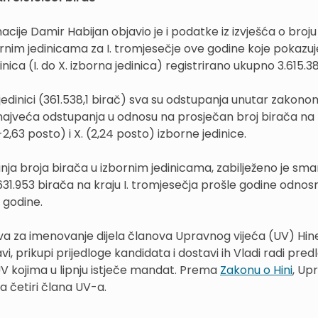
cije Damir Habijan objavio je i podatke iz izvješća o broju
bornim jedinicama za I. tromjesečje ove godine koje pokazuj
nica (I. do X. izborna jedinica) registrirano ukupno 3.615.38
jedinici (361.538,1 birač) sva su odstupanja unutar zakono
najveća odstupanja u odnosu na prosječan broj birača na 
,63 posto) i X. (2,24 posto) izborne jedinice.
ja broja birača u izbornim jedinicama, zabilježeno je sma
631.953 birača na kraju I. tromjesečja prošle godine odnos
e godine.
ziva za imenovanje dijela članova Upravnog vijeća (UV) Hin
vi, prikupi prijedloge kandidata i dostavi ih Vladi radi pre
V kojima u lipnju istječe mandat. Prema
Zakonu o Hini
, Up
a četiri člana UV-a.