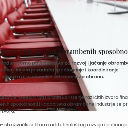
nstvo radi jačanja obrambenih sposobno
a Međuresorno povjerenstvo za razvoj i jačanje obramb
tskoj, kojem je zadaća predlaganje i koordiniranje
ih učinaka proračunskih izdvajanja za obranu.
 će, koordinirati i pratiti korištenje različitih izvora fin
enih sposobnosti i kapaciteta obrambene industrije te pra
 izvora.
istraživački sektora radi tehnološkog razvoja i poticanja