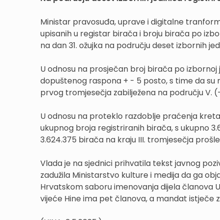
Ministar pravosuđa, uprave i digitalne tranforma
upisanih u registar birača i broju birača po iz
na dan 31. ožujka na području deset izbornih jedi
U odnosu na prosječan broj birača po izbornoj 
dopuštenog raspona + - 5 posto, s time da su 
prvog tromjesečja zabilježena na području V. (-2
U odnosu na proteklo razdoblje praćenja kretan
ukupnog broja registriranih birača, s ukupno 3.
3.624.375 birača na kraju III. tromjesečja prošl
Vlada je na sjednici prihvatila tekst javnog po
zadužila Ministarstvo kulture i medija da ga obja
Hrvatskom saboru imenovanja dijela članova U
vijeće Hine ima pet članova, a mandat istječe z