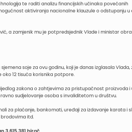
hnologija te raditi analizu financijskih učinaka povećanih
 mogućnost aktiviranja nacionalne klauzule o odstupanju u 
vić, a zamjenik mu je potpredsjednik Vlade i ministar obr
jemena soje za ovu godinu, koji je danas izglasala Vlada, 
e oko 12 tisuća korisnika potpore.
jedlog zakona o zahtjevima za pristupačnost proizvoda i 
opravno sudjelovanje osoba s invaliditetom u društvu.
li za plaćanje, bankomati, uređaji za izdavanje karata i sl.
 brodovima itd.
n 3.615.381 birač