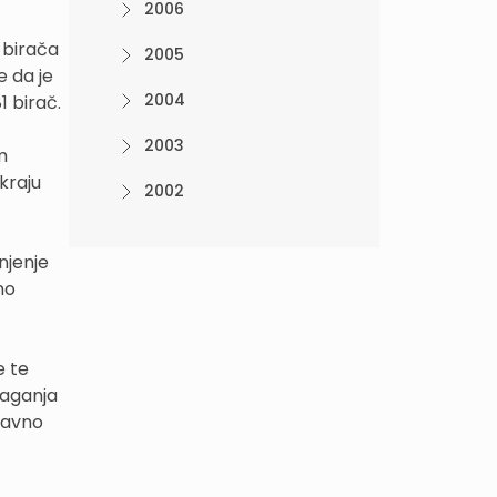
2006
 birača
2005
e da je
2004
1 birač.
2003
m
kraju
2002
njenje
no
e te
dlaganja
ravno