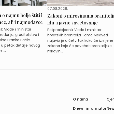
07.08.2026.
o najmu bolje štiti i
Zakoni o mirovinama branitelj
e, ali i najmodavce
idu u javno savjetovanje
k Vlade i ministar
Potpredsjednik Vlade i ministar
eđenja, graditeljstva i
hrvatskih branitelja Tomo Medved
ine Branko Bačić
najavio je u četvrtak kako će izmjene
e u petak detalje novog
zakona koje će povećati braniteljske
m...
mirovin...
O nama
Cjen
Dnevni informator
New