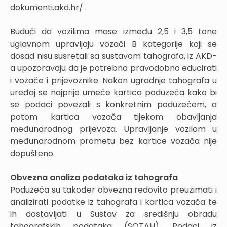
dokumenti.akd.hr/ .
Budući da vozilima mase između 2,5 i 3,5 tone
uglavnom upravljaju vozači B kategorije koji se
dosad nisu susretali sa sustavom tahografa, iz AKD-
a upozoravaju da je potrebno pravodobno educirati
i vozače i prijevoznike. Nakon ugradnje tahografa u
uređaj se najprije umeće kartica poduzeća kako bi
se podaci povezali s konkretnim poduzećem, a
potom kartica vozača tijekom obavljanja
međunarodnog prijevoza. Upravljanje vozilom u
međunarodnom prometu bez kartice vozača nije
dopušteno.
Obvezna analiza podataka iz tahografa
Poduzeća su također obvezna redovito preuzimati i
analizirati podatke iz tahografa i kartica vozača te
ih dostavljati u Sustav za središnju obradu
tahografskih podataka (SOTAH). Podaci iz