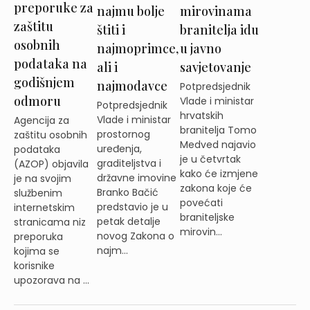
preporuke za
najmu bolje
mirovinama
zaštitu
štiti i
branitelja idu
osobnih
najmoprimce,
u javno
podataka na
ali i
savjetovanje
godišnjem
najmodavce
Potpredsjednik
odmoru
Vlade i ministar
Potpredsjednik
hrvatskih
Vlade i ministar
Agencija za
branitelja Tomo
prostornog
zaštitu osobnih
Medved najavio
uređenja,
podataka
je u četvrtak
graditeljstva i
(AZOP) objavila
kako će izmjene
državne imovine
je na svojim
zakona koje će
Branko Bačić
službenim
povećati
predstavio je u
internetskim
braniteljske
petak detalje
stranicama niz
mirovin...
novog Zakona o
preporuka
najm...
kojima se
korisnike
upozorava na ...