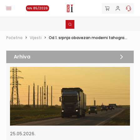
NN 85/2026
Početna
>
Vijesti
>
Od 1. srpnja obavezan moderni tahogra...
Arhiva
25.05.2026.