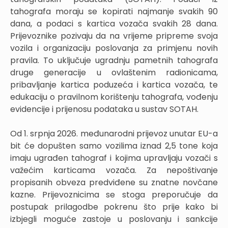
tahografa moraju se kopirati najmanje svakih 90
dana, a podaci s kartica vozača svakih 28 dana.
Prijevoznike pozivaju da na vrijeme pripreme svoja
vozila i organizaciju poslovanja za primjenu novih
pravila. To uključuje ugradnju pametnih tahografa
druge generacije u ovlaštenim radionicama,
pribavljanje kartica poduzeća i kartica vozača, te
edukaciju o pravilnom korištenju tahografa, vođenju
evidencije i prijenosu podataka u sustav SOTAH.
Od 1. srpnja 2026. međunarodni prijevoz unutar EU-a
bit će dopušten samo vozilima iznad 2,5 tone koja
imaju ugrađen tahograf i kojima upravljaju vozači s
važećim karticama vozača. Za nepoštivanje
propisanih obveza predviđene su znatne novčane
kazne. Prijevoznicima se stoga preporučuje da
postupak prilagodbe pokrenu što prije kako bi
izbjegli moguće zastoje u poslovanju i sankcije