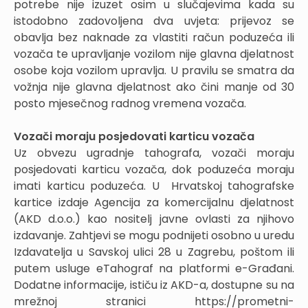
potrebe nije izuzet osim u slučajevima kada su
istodobno zadovoljena dva uvjeta: prijevoz se
obavlja bez naknade za vlastiti račun poduzeća ili
vozača te upravljanje vozilom nije glavna djelatnost
osobe koja vozilom upravlja. U pravilu se smatra da
vožnja nije glavna djelatnost ako čini manje od 30
posto mjesečnog radnog vremena vozača.
Vozači moraju posjedovati karticu vozača
Uz obvezu ugradnje tahografa, vozači moraju
posjedovati karticu vozača, dok poduzeća moraju
imati karticu poduzeća. U Hrvatskoj tahografske
kartice izdaje Agencija za komercijalnu djelatnost
(AKD d.o.o.) kao nositelj javne ovlasti za njihovo
izdavanje. Zahtjevi se mogu podnijeti osobno u uredu
Izdavatelja u Savskoj ulici 28 u Zagrebu, poštom ili
putem usluge eTahograf na platformi e-Građani.
Dodatne informacije, ističu iz AKD-a, dostupne su na
mrežnoj stranici https://prometni-