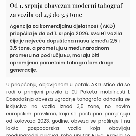
Od 1. srpnja obavezan moderni tahograf
za vozila od 2,5 do 3,5 tone
Agencija za komercijalnu djelatnost (AKD)
priopćila je da od 1. srpnja 2026. sva N1 vozila
čija je najveća dopuštena masa između 2,5 i
3,5 tone, a prometuju u međunarodnom
prometu na području EU, moraju biti
opremljena pametnim tahografom druge
generacije.
U priopćenju, objavljenom u petak, AKD ističe da se
radi o primjeni pravila iz EU Paketa mobilnosti I.
Dosadašnja obveza ugradnje tahografa odnosila se
isključivo na vozila iznad 3,5 tone, no novim
europskim pravilima, koja se postupno primjenjuju
od kolovoza 2023. godine, obveza se proširuje i na
lakša gospodarska vozila koja obavljaju
međunarodni prijevoz robe unutar EU-a. Pravila se