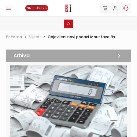
NN 85/2026
Početna
>
Vijesti
>
Objavljeni novi podaci iz sustava fis...
Arhiva