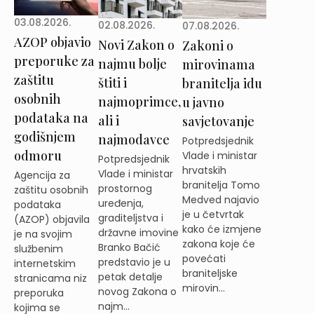
03.08.2026.
02.08.2026.
07.08.2026.
AZOP objavio
Novi Zakon o
Zakoni o
preporuke za
najmu bolje
mirovinama
zaštitu
štiti i
branitelja idu
osobnih
najmoprimce,
u javno
podataka na
ali i
savjetovanje
godišnjem
najmodavce
Potpredsjednik
odmoru
Vlade i ministar
Potpredsjednik
hrvatskih
Vlade i ministar
Agencija za
branitelja Tomo
prostornog
zaštitu osobnih
Medved najavio
uređenja,
podataka
je u četvrtak
graditeljstva i
(AZOP) objavila
kako će izmjene
državne imovine
je na svojim
zakona koje će
Branko Bačić
službenim
povećati
predstavio je u
internetskim
braniteljske
petak detalje
stranicama niz
mirovin...
novog Zakona o
preporuka
najm...
kojima se