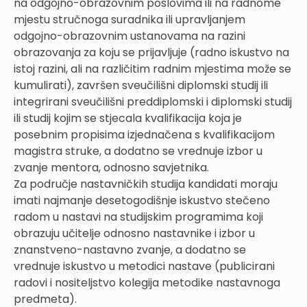
na odgojno-obrazovnim poslovima ili na radnome
mjestu stručnoga suradnika ili upravljanjem
odgojno-obrazovnim ustanovama na razini
obrazovanja za koju se prijavljuje (radno iskustvo na
istoj razini, ali na različitim radnim mjestima može se
kumulirati), završen sveučilišni diplomski studij ili
integrirani sveučilišni preddiplomski i diplomski studij
ili studij kojim se stjecala kvalifikacija koja je
posebnim propisima izjednačena s kvalifikacijom
magistra struke, a dodatno se vrednuje izbor u
zvanje mentora, odnosno savjetnika.
Za područje nastavničkih studija kandidati moraju
imati najmanje desetogodišnje iskustvo stečeno
radom u nastavi na studijskim programima koji
obrazuju učitelje odnosno nastavnike i izbor u
znanstveno-nastavno zvanje, a dodatno se
vrednuje iskustvo u metodici nastave (publicirani
radovi i nositeljstvo kolegija metodike nastavnoga
predmeta).