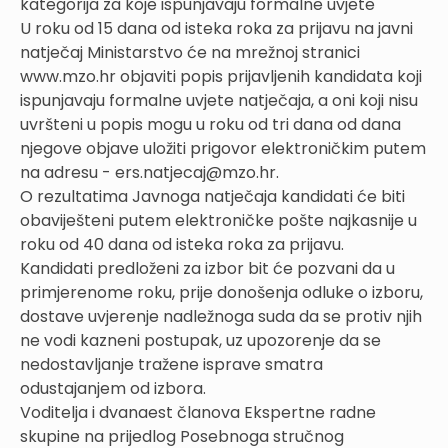
kategorija za koje ispunjavaju formalne uvjete
U roku od 15 dana od isteka roka za prijavu na javni
natječaj Ministarstvo će na mrežnoj stranici
www.mzo.hr objaviti popis prijavljenih kandidata koji
ispunjavaju formalne uvjete natječaja, a oni koji nisu
uvršteni u popis mogu u roku od tri dana od dana
njegove objave uložiti prigovor elektroničkim putem
na adresu - ers.natjecaj@mzo.hr.
O rezultatima Javnoga natječaja kandidati će biti
obaviješteni putem elektroničke pošte najkasnije u
roku od 40 dana od isteka roka za prijavu.
Kandidati predloženi za izbor bit će pozvani da u
primjerenome roku, prije donošenja odluke o izboru,
dostave uvjerenje nadležnoga suda da se protiv njih
ne vodi kazneni postupak, uz upozorenje da se
nedostavljanje tražene isprave smatra
odustajanjem od izbora.
Voditelja i dvanaest članova Ekspertne radne
skupine na prijedlog Posebnoga stručnog