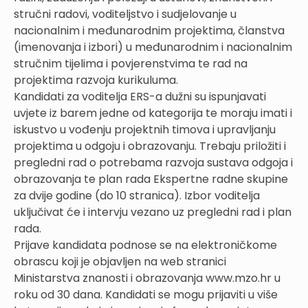
stručni radovi, voditeljstvo i sudjelovanje u
nacionalnim i međunarodnim projektima, članstva
(imenovanja i izbori) u međunarodnim i nacionalnim
stručnim tijelima i povjerenstvima te rad na
projektima razvoja kurikuluma.
Kandidati za voditelja ERS-a dužni su ispunjavati
uvjete iz barem jedne od kategorija te moraju imati i
iskustvo u vođenju projektnih timova i upravljanju
projektima u odgoju i obrazovanju. Trebaju priložiti i
pregledni rad o potrebama razvoja sustava odgoja i
obrazovanja te plan rada Ekspertne radne skupine
za dvije godine (do 10 stranica). Izbor voditelja
uključivat će i intervju vezano uz pregledni rad i plan
rada.
Prijave kandidata podnose se na elektroničkome
obrascu koji je objavljen na web stranici
Ministarstva znanosti i obrazovanja www.mzo.hr u
roku od 30 dana. Kandidati se mogu prijaviti u više