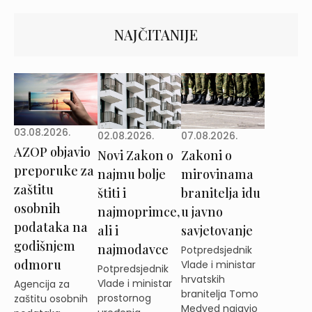
NAJČITANIJE
03.08.2026.
02.08.2026.
07.08.2026.
AZOP objavio
Novi Zakon o
Zakoni o
preporuke za
najmu bolje
mirovinama
zaštitu
štiti i
branitelja idu
osobnih
najmoprimce,
u javno
podataka na
ali i
savjetovanje
godišnjem
najmodavce
Potpredsjednik
odmoru
Vlade i ministar
Potpredsjednik
hrvatskih
Vlade i ministar
Agencija za
branitelja Tomo
prostornog
zaštitu osobnih
Medved najavio