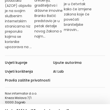
uređenja,
podataka
je u četvrtak
graditeljstva i
(AZOP) objavila
kako će izmjene
državne imovine
je na svojim
zakona koje će
Branko Bačić
službenim
povećati
predstavio je u
internetskim
braniteljske
petak detalje
stranicama niz
mirovin...
novog Zakona o
preporuka
najm...
kojima se
korisnike
upozorava na ...
Uvjeti kupnje
Upute autorima
Uvjeti korištenja
AI Lab
Pravila zaštite privatnosti
Novi informator d.o.o.
Kneza Mislava 7/1
10000 Zagreb
Telefon: 01/4555-454