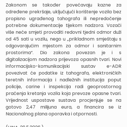
Zakonom se također povećavaju kazne za
određene prekršaje, uključujući korištenje vozila bez
propisno ugrađenog tahografa ili nepredočenje
potrebne dokumentacije tijekom nadzora. Vozači
više neće smjeti provoditi redovni tjedni odmor duži
od 45 sati u vozilu, nego u „prikladnom smještaju s
odgovarajućim mjestom za odmor i sanitarnim
prostorima“. Dio zakona povezan je i s
digitalizacijom nadzora prijevoza opasnih tvari. Novi
informacijsko-komunikacijski sustav e-ADR
povezivat će podatke iz tahografa, elektroničkih
teretnih informacija i nadležnih institucija poput
policije, carine i inspekcija radi geoprostornog
praćenja kretanja vozila koja prevoze opasne tvari.
Vrijednost uspostave sustava procjenjuje se na
gotovo 2,47 milijuna eura, a financira se iz
Nacionalnog plana oporavka i otpornosti.