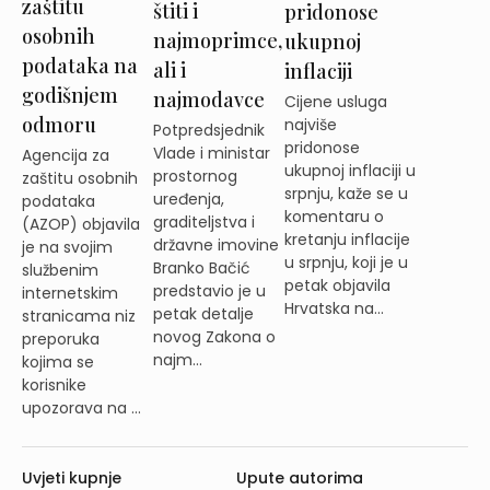
zaštitu
štiti i
pridonose
osobnih
najmoprimce,
ukupnoj
podataka na
ali i
inflaciji
godišnjem
najmodavce
Cijene usluga
odmoru
najviše
Potpredsjednik
pridonose
Vlade i ministar
Agencija za
ukupnoj inflaciji u
prostornog
zaštitu osobnih
srpnju, kaže se u
uređenja,
podataka
komentaru o
graditeljstva i
(AZOP) objavila
kretanju inflacije
državne imovine
je na svojim
u srpnju, koji je u
Branko Bačić
službenim
petak objavila
predstavio je u
internetskim
Hrvatska na...
petak detalje
stranicama niz
novog Zakona o
preporuka
najm...
kojima se
korisnike
upozorava na ...
Uvjeti kupnje
Upute autorima