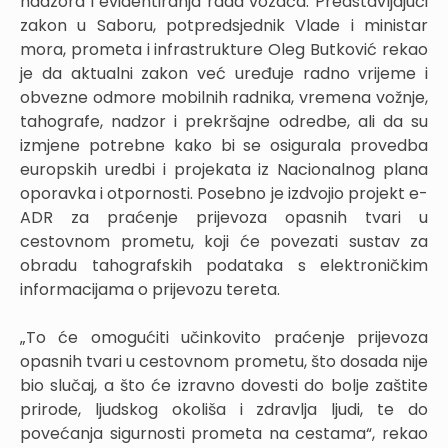
nadzora i evidentiranja rada vozača. Predstavljajući
zakon u Saboru, potpredsjednik Vlade i ministar
mora, prometa i infrastrukture Oleg Butković rekao
je da aktualni zakon već uređuje radno vrijeme i
obvezne odmore mobilnih radnika, vremena vožnje,
tahografe, nadzor i prekršajne odredbe, ali da su
izmjene potrebne kako bi se osigurala provedba
europskih uredbi i projekata iz Nacionalnog plana
oporavka i otpornosti. Posebno je izdvojio projekt e-
ADR za praćenje prijevoza opasnih tvari u
cestovnom prometu, koji će povezati sustav za
obradu tahografskih podataka s elektroničkim
informacijama o prijevozu tereta.
„To će omogućiti učinkovito praćenje prijevoza
opasnih tvari u cestovnom prometu, što dosada nije
bio slučaj, a što će izravno dovesti do bolje zaštite
prirode, ljudskog okoliša i zdravlja ljudi, te do
povećanja sigurnosti prometa na cestama“, rekao