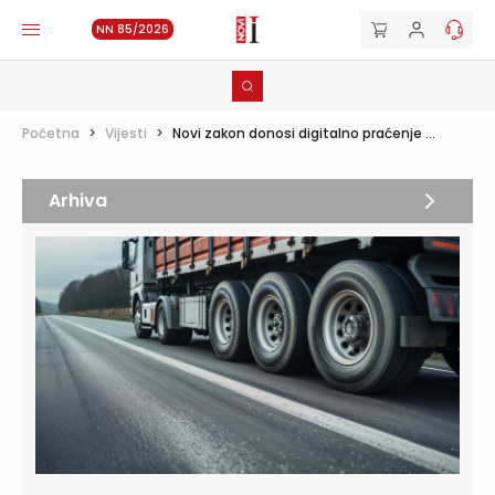
NN 85/2026
Početna
>
Vijesti
>
Novi zakon donosi digitalno praćenje ...
Arhiva