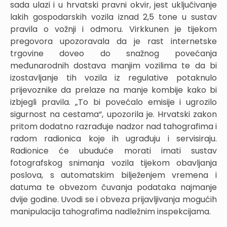
sada ulazi i u hrvatski pravni okvir, jest uključivanje
lakih gospodarskih vozila iznad 2,5 tone u sustav
pravila o vožnji i odmoru. Virkkunen je tijekom
pregovora upozoravala da je rast internetske
trgovine doveo do snažnog povećanja
međunarodnih dostava manjim vozilima te da bi
izostavljanje tih vozila iz regulative potaknulo
prijevoznike da prelaze na manje kombije kako bi
izbjegli pravila. „To bi povećalo emisije i ugrozilo
sigurnost na cestama“, upozorila je. Hrvatski zakon
pritom dodatno razrađuje nadzor nad tahografima i
radom radionica koje ih ugrađuju i servisiraju.
Radionice će ubuduće morati imati sustav
fotografskog snimanja vozila tijekom obavljanja
poslova, s automatskim bilježenjem vremena i
datuma te obvezom čuvanja podataka najmanje
dvije godine. Uvodi se i obveza prijavljivanja mogućih
manipulacija tahografima nadležnim inspekcijama.