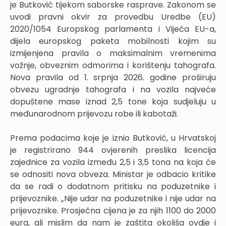
je Butković tijekom saborske rasprave. Zakonom se
uvodi pravni okvir za provedbu Uredbe (EU)
2020/1054 Europskog parlamenta i Vijeća EU-a,
dijela europskog paketa mobilnosti kojim su
izmijenjena pravila o maksimalnim vremenima
vožnje, obveznim odmorima i korištenju tahografa.
Nova pravila od 1. srpnja 2026. godine proširuju
obvezu ugradnje tahografa i na vozila najveće
dopuštene mase iznad 2,5 tone koja sudjeluju u
međunarodnom prijevozu robe ili kabotaži.
Prema podacima koje je iznio Butković, u Hrvatskoj
je registrirano 944 ovjerenih preslika licencija
zajednice za vozila između 2,5 i 3,5 tona na koja će
se odnositi nova obveza. Ministar je odbacio kritike
da se radi o dodatnom pritisku na poduzetnike i
prijevoznike. „Nije udar na poduzetnike i nije udar na
prijevoznike. Prosječna cijena je za njih 1100 do 2000
eura, ali mislim da nam je zaštita okoliša ovdje i