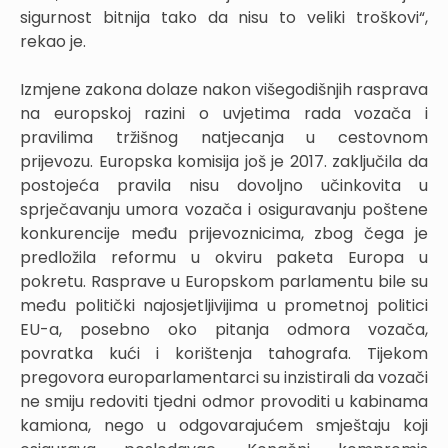
sigurnost bitnija tako da nisu to veliki troškovi“,
rekao je.
Izmjene zakona dolaze nakon višegodišnjih rasprava
na europskoj razini o uvjetima rada vozača i
pravilima tržišnog natjecanja u cestovnom
prijevozu. Europska komisija još je 2017. zaključila da
postojeća pravila nisu dovoljno učinkovita u
sprječavanju umora vozača i osiguravanju poštene
konkurencije među prijevoznicima, zbog čega je
predložila reformu u okviru paketa Europa u
pokretu. Rasprave u Europskom parlamentu bile su
među politički najosjetljivijima u prometnoj politici
EU-a, posebno oko pitanja odmora vozača,
povratka kući i korištenja tahografa. Tijekom
pregovora europarlamentarci su inzistirali da vozači
ne smiju redoviti tjedni odmor provoditi u kabinama
kamiona, nego u odgovarajućem smještaju koji