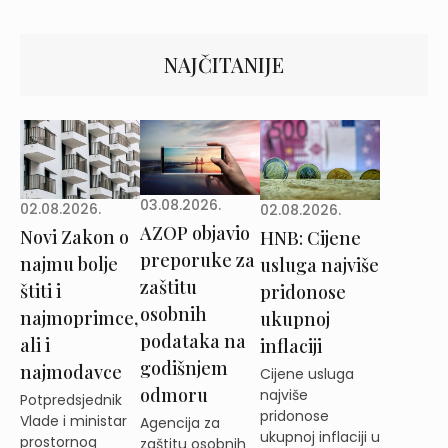
NAJČITANIJE
03.08.2026.
02.08.2026.
02.08.2026.
AZOP objavio
Novi Zakon o
HNB: Cijene
preporuke za
najmu bolje
usluga najviše
zaštitu
štiti i
pridonose
osobnih
najmoprimce,
ukupnoj
podataka na
ali i
inflaciji
godišnjem
najmodavce
Cijene usluga
odmoru
najviše
Potpredsjednik
pridonose
Vlade i ministar
Agencija za
ukupnoj inflaciji u
prostornog
zaštitu osobnih