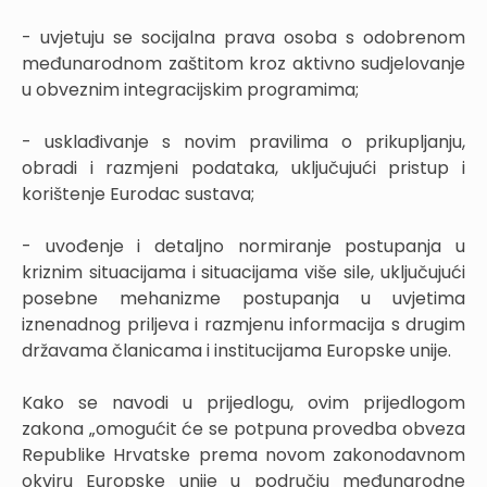
- uvjetuju se socijalna prava osoba s odobrenom
međunarodnom zaštitom kroz aktivno sudjelovanje
u obveznim integracijskim programima;
- usklađivanje s novim pravilima o prikupljanju,
obradi i razmjeni podataka, uključujući pristup i
korištenje Eurodac sustava;
- uvođenje i detaljno normiranje postupanja u
kriznim situacijama i situacijama više sile, uključujući
posebne mehanizme postupanja u uvjetima
iznenadnog priljeva i razmjenu informacija s drugim
državama članicama i institucijama Europske unije.
Kako se navodi u prijedlogu, ovim prijedlogom
zakona „omogućit će se potpuna provedba obveza
Republike Hrvatske prema novom zakonodavnom
okviru Europske unije u području međunarodne