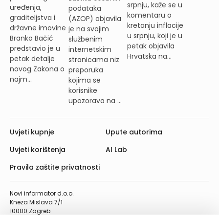
srpnju, kaže se u
uređenja,
podataka
komentaru o
graditeljstva i
(AZOP) objavila
kretanju inflacije
državne imovine
je na svojim
u srpnju, koji je u
Branko Bačić
službenim
petak objavila
predstavio je u
internetskim
Hrvatska na...
petak detalje
stranicama niz
novog Zakona o
preporuka
najm...
kojima se
korisnike
upozorava na ...
Uvjeti kupnje
Upute autorima
Uvjeti korištenja
AI Lab
Pravila zaštite privatnosti
Novi informator d.o.o.
Kneza Mislava 7/1
10000 Zagreb