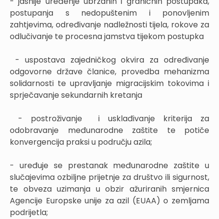
- jasnije uređenje ubrzanih i graničnih postupaka,
postupanja s nedopuštenim i ponovljenim
zahtjevima, određivanje nadležnosti tijela, rokove za
odlučivanje te procesna jamstva tijekom postupka
- uspostava zajedničkog okvira za određivanje
odgovorne države članice, provedba mehanizma
solidarnosti te upravljanje migracijskim tokovima i
sprječavanje sekundarnih kretanja
- postroživanje i usklađivanje kriterija za
odobravanje međunarodne zaštite te potiče
konvergencija praksi u području azila;
- uređuje se prestanak međunarodne zaštite u
slučajevima ozbiljne prijetnje za društvo ili sigurnost,
te obveza uzimanja u obzir ažuriranih smjernica
Agencije Europske unije za azil (EUAA) o zemljama
podrijetla;