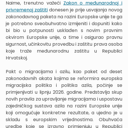
Naime, trenutno važeći
Zakon o međunarodnoj i
privremenoj zaštiti
donesen je prije usvajanja novog
zakonodavnog paketa na razini Europske unije te ga
je potrebno sveobuhvatno izmijeniti i dopuniti kako
bi bio u potpunosti usklađen s novim pravnim
okvirom Europske unije, a time i osigurao pravnu
sigurnost, učinkovitu provedbu i zaštitu prava osoba
koje traže međunarodnu zaštitu u Republici
Hrvatskoj.
Pakt o migracijama i azilu, kao paket od deset
zakonodavnih akata kojima se reformira europska
migracijska politika i politika azila, počinje se
primjenjivati u lipnju 2026. godine. Predstavlja skup
novih pravila za upravljanje migracijama i uspostavu
zajedničkog sustava azila na razini Europske unije
koji omogućuje konkretne rezultate, a ujedno je u
skladu s europskim vrijednostima. Obuhvaća
uredbe koje se izravno primjenjuju u Republici