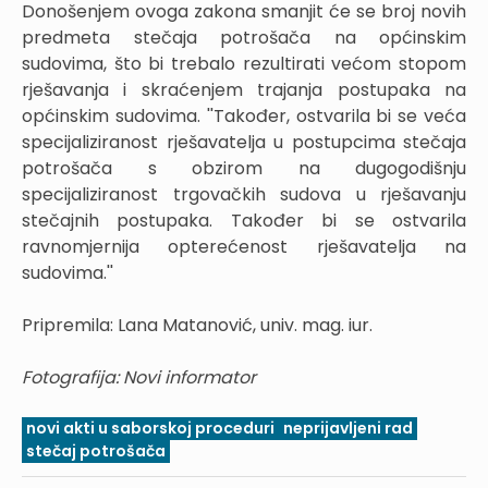
Donošenjem ovoga zakona smanjit će se broj novih
predmeta stečaja potrošača na općinskim
sudovima, što bi trebalo rezultirati većom stopom
rješavanja i skraćenjem trajanja postupaka na
općinskim sudovima. ''Također, ostvarila bi se veća
specijaliziranost rješavatelja u postupcima stečaja
potrošača s obzirom na dugogodišnju
specijaliziranost trgovačkih sudova u rješavanju
stečajnih postupaka. Također bi se ostvarila
ravnomjernija opterećenost rješavatelja na
sudovima.''
Pripremila: Lana Matanović, univ. mag. iur.
Fotografija: Novi informator
novi akti u saborskoj proceduri
neprijavljeni rad
stečaj potrošača