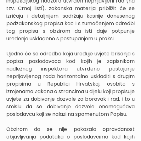
inspekcijskog nadzora utvrđen neprijavljeni rad (na
tzv. Crnoj listi), zakonska materija približit će se
izričaju i detaljnijem sadržaju kasnije donesenog
podzakonskog propisa kao i s tumačenjem odredbi
tog propisa s obzirom da isti daje potpunije
uređenje usklađeno s postupanjem u praksi.
Ujedno će se odredba koja uređuje uvjete brisanja s
popisa poslodavaca kod kojih je zapisnikom
nadležnog inspektora utvrđeno postojanje
neprijavljenog rada horizontalno uskladiti s drugim
propisima u Republici Hrvatskoj, osobito s
izmjenama Zakona o strancima u dijelu koji propisuje
uvjete za dobivanje dozvole za boravak i rad, i to u
smislu da se dobivanje dozvole onemogućava
poslodavcu koji se nalazi na spomenutom Popisu.
Obzirom da se nije pokazala opravdanost
objavljivanja podataka o poslodavcima kod kojih