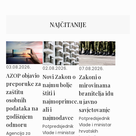
NAJČITANIJE
03.08.2026.
02.08.2026.
07.08.2026.
AZOP objavio
Novi Zakon o
Zakoni o
preporuke za
najmu bolje
mirovinama
zaštitu
štiti i
branitelja idu
osobnih
najmoprimce,
u javno
podataka na
ali i
savjetovanje
godišnjem
najmodavce
Potpredsjednik
odmoru
Vlade i ministar
Potpredsjednik
hrvatskih
Vlade i ministar
Agencija za