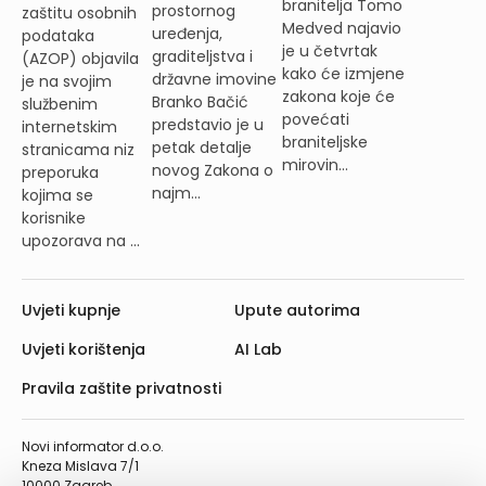
branitelja Tomo
prostornog
zaštitu osobnih
Medved najavio
uređenja,
podataka
je u četvrtak
graditeljstva i
(AZOP) objavila
kako će izmjene
državne imovine
je na svojim
zakona koje će
Branko Bačić
službenim
povećati
predstavio je u
internetskim
braniteljske
petak detalje
stranicama niz
mirovin...
novog Zakona o
preporuka
najm...
kojima se
korisnike
upozorava na ...
Uvjeti kupnje
Upute autorima
Uvjeti korištenja
AI Lab
Pravila zaštite privatnosti
Novi informator d.o.o.
Kneza Mislava 7/1
10000 Zagreb