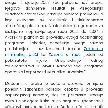
snagu 1. siječnja 2023. kao potpuno novi propis.
Njegovo donošenje rezultat je višegodišnjih
aktivnosti strateškog pristupa samom problemu, a
koje aktivnosti su rezultirale i dokumentom
strateškog planiranja, Nacionalnim programom za
suzbijanje neprijavljenoga rada 2021. do 2024. i
Akcijskim planom za provedbu ovoga Nacionalnog
programa. Također, donošenje ovoga Zakona
predstavljalo je, uz izmjene i dopune
Zakona o
minimalnoj plaći
te
Zakona o radu
, jedan od
pokazatelja mjere Unaprjeđenje radnog
zakonodavstva u okviru Nacionalnog programa
oporavka i otpornosti Republike Hrvatske.''
Međutim, u praksi je uočena otežana primjena
pojedinih zakonskih odredbi, osobito u provedbi
inspekcijskog nadzora, koji se preciznije uređuje
ovim Prijedlogom kako bi se osigurao ujednačen i
učinkovit nadzor na terenu. Dodatno će se urediti