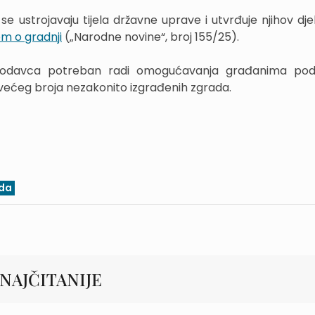
 ustrojavaju tijela državne uprave i utvrđuje njihov dje
m o gradnji
(„Narodne novine“, broj 155/25).
akonodavca potreban radi omogućavanja građanima pod
o većeg broja nezakonito izgrađenih zgrada.
ada
NAJČITANIJE