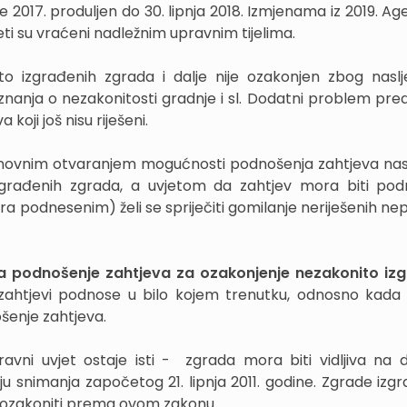
 je 2017. produljen do 30. lipnja 2018. Izmjenama iz 2019. Ag
eti su vraćeni nadležnim upravnim tijelima.
to izgrađenih zgrada i dalje nije ozakonjen zbog naslj
znanja o nezakonitosti gradnje i sl. Dodatni problem preds
koji još nisu riješeni.
ponovnim otvaranjem mogućnosti podnošenja zahtjeva nast
 izgrađenih zgrada, a uvjetom da zahtjev mora biti po
podnesenim) želi se spriječiti gomilanje neriješenih ne
a podnošenje zahtjeva za ozakonjenje nezakonito izg
htjevi podnose u bilo kojem trenutku, odnosno kada
šenje zahtjeva.
vni uvjet ostaje isti - zgrada mora biti vidljiva na di
u snimanja započetog 21. lipnja 2011. godine. Zgrade izgra
 ozakoniti prema ovom zakonu.