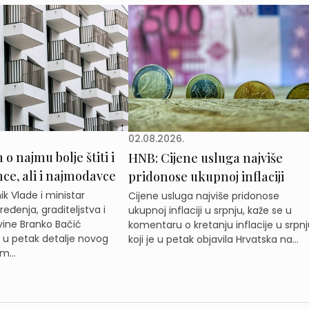
02.08.2026.
o najmu bolje štiti i
HNB: Cijene usluga najviše
e, ali i najmodavce
pridonose ukupnoj inflaciji
k Vlade i ministar
Cijene usluga najviše pridonose
eđenja, graditeljstva i
ukupnoj inflaciji u srpnju, kaže se u
ine Branko Bačić
komentaru o kretanju inflacije u srpnj
e u petak detalje novog
koji je u petak objavila Hrvatska na...
m...