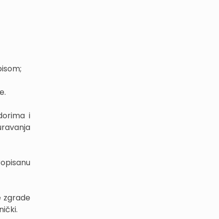
pisom;
e.
dorima i
uravanja
opisanu
e zgrade
ički.