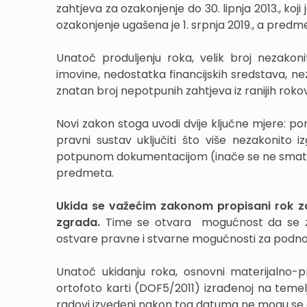
zahtjeva za ozakonjenje do 30. lipnja 2013., koji
ozakonjenje ugašena je 1. srpnja 2019., a predm
Unatoč produljenju roka, velik broj nezakoni
imovine, nedostatka financijskih sredstava, ne
znatan broj nepotpunih zahtjeva iz ranijih rokova 
Novi zakon stoga uvodi dvije ključne mjere: 
pravni sustav uključiti što više nezakonito
potpunom dokumentacijom (inače se ne smatra 
predmeta.
Ukida se važećim zakonom propisani rok z
zgrada.
Time se otvara mogućnost da se za
ostvare pravne i stvarne mogućnosti za podno
Unatoč ukidanju roka, osnovni materijalno-pra
ortofoto karti (DOF5/2011) izrađenoj na temelj
radovi izvedeni nakon tog datuma ne mogu se