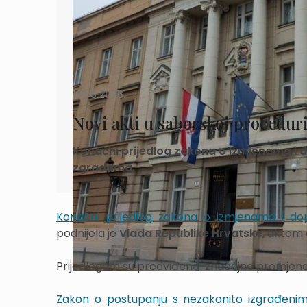
10.05.2026.
Novi akti u saborskoj procedur
Konačni prijedlog zakona o izmjenama i 
zgradama.
Konačni prijedlog zakona o izmjenama i d
podnijela je
Vlada Republike Hrvatske
, aktom 
Prijedlogom su predviđene značajne promjene u
Zakon o postupanju s nezakonito izgrađen