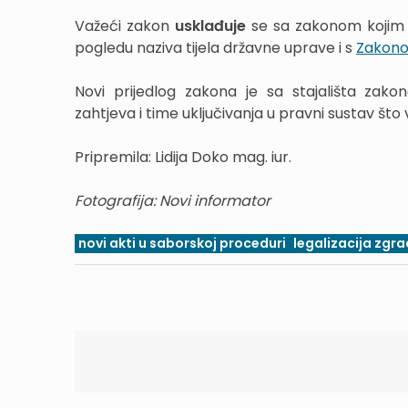
Važeći zakon
usklađuje
se sa zakonom kojim se
pogledu naziva tijela državne uprave i s
Zakono
Novi prijedlog zakona je sa stajališta z
zahtjeva i time uključivanja u pravni sustav št
Pripremila: Lidija Doko mag. iur.
Fotografija: Novi informator
novi akti u saborskoj proceduri
legalizacija zgr