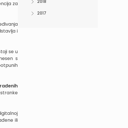
2018
encija za
2017
eđivanja
tavlja i
oji se u
dnesen s
potpunih
rađenih
 stranke
gitalnoj
đene ili