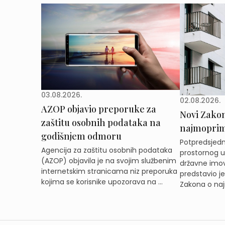
03.08.2026.
02.08.2026.
AZOP objavio preporuke za
Novi Zakon 
zaštitu osobnih podataka na
najmoprimc
godišnjem odmoru
Potpredsjedni
Agencija za zaštitu osobnih podataka
prostornog ur
(AZOP) objavila je na svojim službenim
državne imov
internetskim stranicama niz preporuka
predstavio j
kojima se korisnike upozorava na ...
Zakona o naj