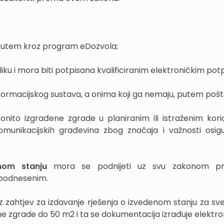
m putem kroz program eDozvola;
iku i mora biti potpisana kvalificiranim elektroničkim pot
 informacijskog sustava, a onima koji ga nemaju, putem pošt
nito izgrađene zgrade u planiranim ili istraženim kori
omunikacijskih građevina zbog značaja i važnosti osig
nom stanju
mora se podnijeti uz svu zakonom pr
 podnesenim.
z zahtjev za izdavanje rješenja o izvedenom stanju za sv
e zgrade do 50 m2 i ta se dokumentacija izrađuje elektron