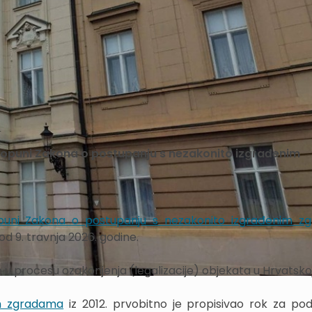
i
dopuni Zakona o postupanju s nezakonito izgrađenim
opuni Zakona o postupanju s nezakonito izgrađenim z
od 9. travnja 2026. godine.
 procesu ozakonjenja (legalizacije) objekata u Hrvatskoj
im zgradama
iz 2012. prvobitno je propisivao rok za po