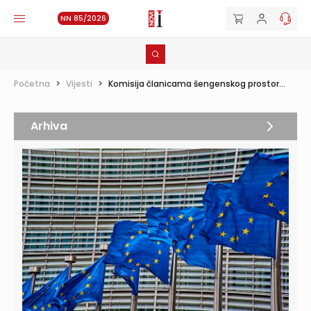
NN 85/2026
Početna
>
Vijesti
>
Komisija članicama šengenskog prostor...
Arhiva