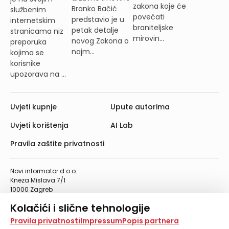
zakona koje će
Branko Bačić
službenim
povećati
predstavio je u
internetskim
braniteljske
petak detalje
stranicama niz
mirovin...
novog Zakona o
preporuka
najm...
kojima se
korisnike
upozorava na ...
Uvjeti kupnje
Upute autorima
Uvjeti korištenja
AI Lab
Pravila zaštite privatnosti
Novi informator d.o.o.
Kneza Mislava 7/1
10000 Zagreb
Telefon: 01/4555-454
Kolačići i slične tehnologije
Telefaks: 01/4612-553
info@informator.hr
Na našoj web stranici koristimo kolačiće i slične
Pravila privatnosti
Impressum
Popis partnera