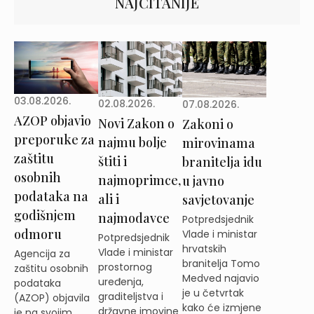
NAJČITANIJE
03.08.2026.
02.08.2026.
07.08.2026.
AZOP objavio
Novi Zakon o
Zakoni o
preporuke za
najmu bolje
mirovinama
zaštitu
štiti i
branitelja idu
osobnih
najmoprimce,
u javno
podataka na
ali i
savjetovanje
godišnjem
najmodavce
Potpredsjednik
odmoru
Vlade i ministar
Potpredsjednik
hrvatskih
Vlade i ministar
Agencija za
branitelja Tomo
prostornog
zaštitu osobnih
Medved najavio
uređenja,
podataka
je u četvrtak
graditeljstva i
(AZOP) objavila
kako će izmjene
državne imovine
je na svojim