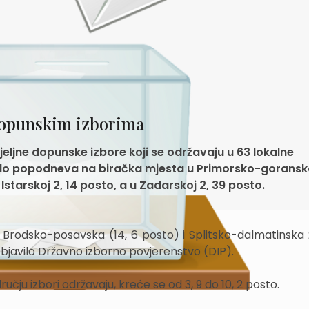
 dopunskim izborima
jeljne dopunske izbore koji se održavaju u 63 lokalne
ka, do popodneva na biračka mjesta u Primorsko-goransk
 Istarskoj 2, 14 posto, a u Zadarskoj 2, 39 posto.
), Brodsko-posavska (14, 6 posto) i Splitsko-dalmatinska 
i objavilo Državno izborno povjerenstvo (DIP).
učju izbori održavaju, kreće se od 3, 9 do 10, 2 posto.