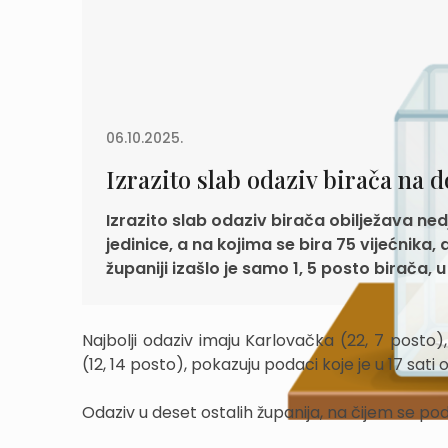
06.10.2025.
Izrazito slab odaziv birača na
Izrazito slab odaziv birača obilježava ned
jedinice, a na kojima se bira 75 vijećni
županiji izašlo je samo 1, 5 posto birača, u
Najbolji odaziv imaju Karlovačka (22, 7 posto
(12, 14 posto), pokazuju podaci koje je u 17 sat
Odaziv u deset ostalih županija, na čijem se podr