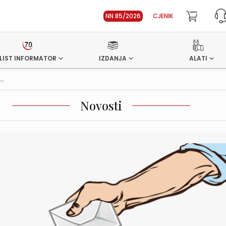
NN 85/2026
CJENIK
LIST INFORMATOR
IZDANJA
ALATI
..
Novosti