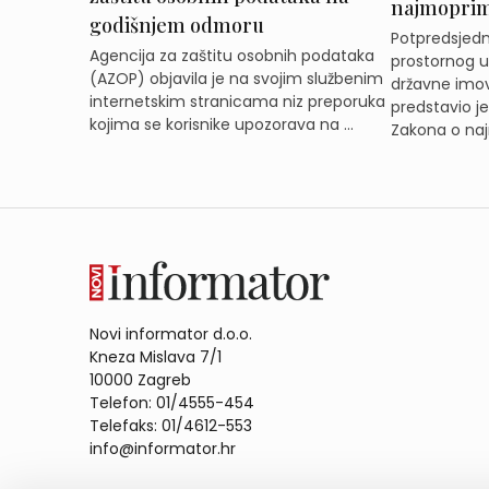
najmoprimc
godišnjem odmoru
Potpredsjedni
Agencija za zaštitu osobnih podataka
prostornog ur
(AZOP) objavila je na svojim službenim
državne imov
internetskim stranicama niz preporuka
predstavio j
kojima se korisnike upozorava na ...
Zakona o naj
Novi informator d.o.o.
Kneza Mislava 7/1
10000 Zagreb
Telefon: 01/4555-454
Telefaks: 01/4612-553
info@informator.hr