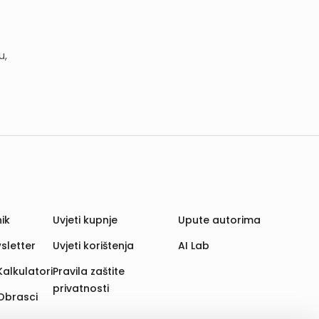
u,
ik
Uvjeti kupnje
Upute autorima
sletter
Uvjeti korištenja
AI Lab
Kalkulatori
Pravila zaštite
privatnosti
Obrasci