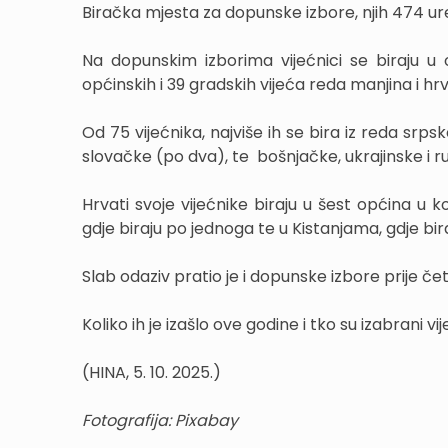
Biračka mjesta za dopunske izbore, njih 474 ured
Na dopunskim izborima vijećnici se biraju u 
općinskih i 39 gradskih vijeća reda manjina i h
Od 75 vijećnika, najviše ih se bira iz reda srp
slovačke (po dva), te bošnjačke, ukrajinske i r
Hrvati svoje vijećnike biraju u šest općina u k
gdje biraju po jednoga te u Kistanjama, gdje bira
Slab odaziv pratio je i dopunske izbore prije čet
Koliko ih je izašlo ove godine i tko su izabrani vij
(HINA, 5. 10. 2025.)
Fotografija: Pixabay