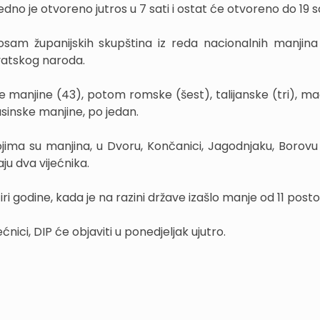
no je otvoreno jutros u 7 sati i ostat će otvoreno do 19 sa
osam županijskih skupština iz reda nacionalnih manjina
rvatskog naroda.
ske manjine (43), potom romske (šest), talijanske (tri), m
usinske manjine, po jedan.
ojima su manjina, u Dvoru, Končanici, Jagodnjaku, Borovu i
ju dva vijećnika.
iri godine, kada je na razini države izašlo manje od 11 posto
ećnici, DIP će objaviti u ponedjeljak ujutro.