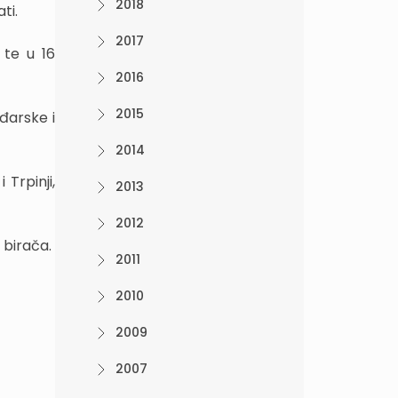
2018
ti.
2017
 te u 16
2016
2015
ađarske i
2014
 Trpinji,
2013
2012
 birača.
2011
2010
2009
2007