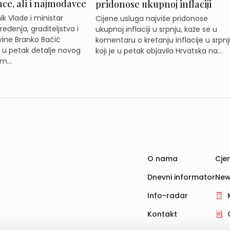
e, ali i najmodavce
pridonose ukupnoj inflaciji
k Vlade i ministar
Cijene usluga najviše pridonose
eđenja, graditeljstva i
ukupnoj inflaciji u srpnju, kaže se u
ine Branko Bačić
komentaru o kretanju inflacije u srpnj
e u petak detalje novog
koji je u petak objavila Hrvatska na...
m...
O nama
Cjen
Dnevni informator
New
Info-radar
Kontakt