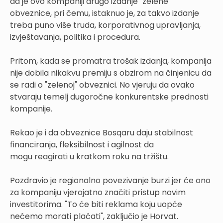
da je ovo kompaniji drugo izdanje "zelene"
obveznice, pri čemu, istaknuo je, za takvo izdanje
treba puno više truda, korporativnog upravljanja,
izvještavanja, politika i procedura.
Pritom, kada se promatra trošak izdanja, kompanija
nije dobila nikakvu premiju s obzirom na činjenicu da
se radi o "zelenoj" obveznici. No vjeruju da ovako
stvaraju temelj dugoročne konkurentske prednosti
kompanije.
Rekao je i da obveznice Bosqaru daju stabilnost
financiranja, fleksibilnost i agilnost da
mogu reagirati u kratkom roku na tržištu.
Pozdravio je regionalno povezivanje burzi jer će ono
za kompaniju vjerojatno značiti pristup novim
investitorima. "To će biti reklama koju uopće
nećemo morati plaćati", zaključio je Horvat.