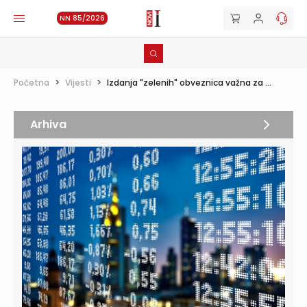
NN 85/2026
Početna
>
Vijesti
>
Izdanja "zelenih" obveznica važna za ...
Arhiva