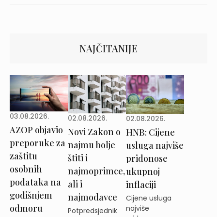
NAJČITANIJE
03.08.2026.
02.08.2026.
02.08.2026.
AZOP objavio
Novi Zakon o
HNB: Cijene
preporuke za
najmu bolje
usluga najviše
zaštitu
štiti i
pridonose
osobnih
najmoprimce,
ukupnoj
podataka na
ali i
inflaciji
godišnjem
najmodavce
Cijene usluga
odmoru
najviše
Potpredsjednik