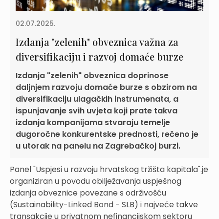
02.07.2025.
Izdanja "zelenih" obveznica važna za
diversifikaciju i razvoj domaće burze
Izdanja "zelenih" obveznica doprinose
daljnjem razvoju domaće burze s obzirom na
diversifikaciju ulagačkih instrumenata, a
ispunjavanje svih uvjeta koji prate takva
izdanja kompanijama stvaraju temelje
dugoročne konkurentske prednosti, rečeno je
u utorak na panelu na Zagrebačkoj burzi.
Panel "Uspjesi u razvoju hrvatskog tržišta kapitala".je
organiziran u povodu obilježavanja uspješnog
izdanja obveznice povezane s održivošću
(Sustainability-Linked Bond - SLB) i najveće takve
transakcije u privatnom nefinancijskom sektoru