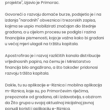
projekte", izjavio je Primorac.
Govoreći o razvoju domaće burze, podsjetio je i na
izdanja "narodnih" obveznica i trezorskih zapisa,
kojima se uspio mobilizirati značajan dio štednje
građana, a u cijelom procesu se podigla i razina
financijske pismenosti, koja je važna kako bi građani
u većoj mjeri ulagali na tržištu kapitala.
Apostrofirao je i razvoj različitih kanala distribucije
vrijednosnih papira, na čemu je i Ministarstvo
financija bilo angažirano, a što također pridonosi
razvoju tržišta kapitala.
Dakle, tu su aplikacije e-Riznica i mobilna aplikacija
m-Riznica, koje su, po Primorčevim riječima,
prepoznate od građana, ali i izdavatelja, s obzirom
da Žito grupa u svojoj aktualnoj inicijalnoj javnoj
ponudi koristi i aplikaciju e-Riznica.