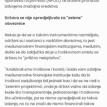
oporavka i otpornosti (NPOO) te državni proračun
izdvojena značajna sredstva.
Država se nije opredjeljivala za "zelene"
obveznice
Rekao je da se o takvim instrumentima razmišljalo,
održani su i sastanci s različitim dionicima, to jest
međunarodnim financijskim institucijama, međutim,
došlo se do zaključka da je u troškovnom smislu za
državu to "prilično neisplativo".
"Analizirali smo troškove i koristi, i kada vam ozbiljne
međunarodne financijske institucije kažu da bi
troškovi zaduživanja bili jednaki kao i da se ne radi o
'zelenim projektima', onda je državi važno da izdanje
bude što transparentnije, jednostavnije i troškovno
što učinkovitije, pa se nismo opredjeljivali za takva
izdanja, no to ne znači da nismo financirali takve