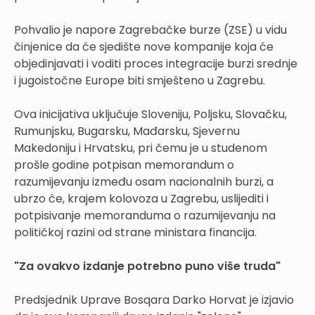
Pohvalio je napore Zagrebačke burze (ZSE) u vidu
činjenice da će sjedište nove kompanije koja će
objedinjavati i voditi proces integracije burzi srednje
i jugoistočne Europe biti smješteno u Zagrebu.
Ova inicijativa uključuje Sloveniju, Poljsku, Slovačku,
Rumunjsku, Bugarsku, Mađarsku, Sjevernu
Makedoniju i Hrvatsku, pri čemu je u studenom
prošle godine potpisan memorandum o
razumijevanju između osam nacionalnih burzi, a
ubrzo će, krajem kolovoza u Zagrebu, uslijediti i
potpisivanje memoranduma o razumijevanju na
političkoj razini od strane ministara financija.
"Za ovakvo izdanje potrebno puno više truda"
Predsjednik Uprave Bosqara Darko Horvat je izjavio