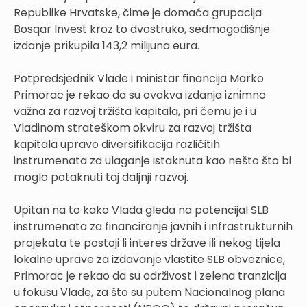
Republike Hrvatske, čime je domaća grupacija
Bosqar Invest kroz to dvostruko, sedmogodišnje
izdanje prikupila 143,2 milijuna eura.
Potpredsjednik Vlade i ministar financija Marko
Primorac je rekao da su ovakva izdanja iznimno
važna za razvoj tržišta kapitala, pri čemu je i u
Vladinom strateškom okviru za razvoj tržišta
kapitala upravo diversifikacija različitih
instrumenata za ulaganje istaknuta kao nešto što bi
moglo potaknuti taj daljnji razvoj.
Upitan na to kako Vlada gleda na potencijal SLB
instrumenata za financiranje javnih i infrastrukturnih
projekata te postoji li interes države ili nekog tijela
lokalne uprave za izdavanje vlastite SLB obveznice,
Primorac je rekao da su održivost i zelena tranzicija
u fokusu Vlade, za što su putem Nacionalnog plana