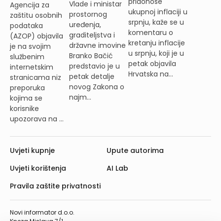
pridonose
Vlade i ministar
Agencija za
ukupnoj inflaciji u
prostornog
zaštitu osobnih
srpnju, kaže se u
uređenja,
podataka
komentaru o
graditeljstva i
(AZOP) objavila
kretanju inflacije
državne imovine
je na svojim
u srpnju, koji je u
Branko Bačić
službenim
petak objavila
predstavio je u
internetskim
Hrvatska na...
petak detalje
stranicama niz
novog Zakona o
preporuka
najm...
kojima se
korisnike
upozorava na ...
Uvjeti kupnje
Upute autorima
Uvjeti korištenja
AI Lab
Pravila zaštite privatnosti
Novi informator d.o.o.