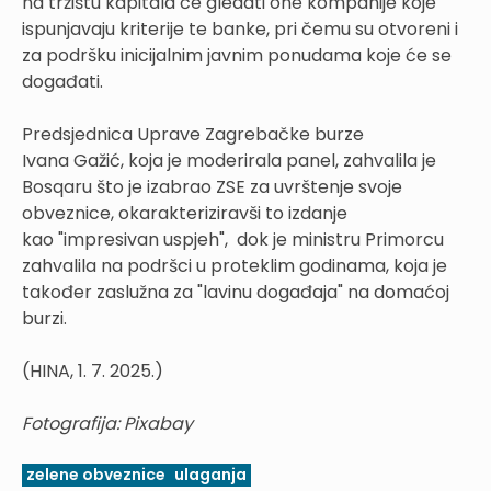
na tržištu kapitala će gledati one kompanije koje
ispunjavaju kriterije te banke, pri čemu su otvoreni i
za podršku inicijalnim javnim ponudama koje će se
događati.
Predsjednica Uprave Zagrebačke burze
Ivana Gažić, koja je moderirala panel, zahvalila je
Bosqaru što je izabrao ZSE za uvrštenje svoje
obveznice, okarakteriziravši to izdanje
kao "impresivan uspjeh", dok je ministru Primorcu
zahvalila na podršci u proteklim godinama, koja je
također zaslužna za "lavinu događaja" na domaćoj
burzi.
(HINA, 1. 7. 2025.)
Fotografija: Pixabay
zelene obveznice
ulaganja