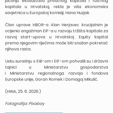
jačanju ekosustava privatnog kapitala i rizičnog
kapitala u Hrvatskoj, rekla je viša ekonomska
savjetnica u Europskoj komisiji, Hana Huzjak.
Član uprave HBOR-a Alan Herjavec krucijalnim je
ocijenio angažman EIF-a u razvoju tržišta kapitala za
razvoj start-upova u Hrvatskoj. Equity kapital
prema njegovim riječima može biti snažan pokretač
njihova rasta.
Usku suradnju s EIB-om i EIF-om pohvalili su i državni
tajnici u Ministarstvu gospodarstva
i Ministarstvu regionalnoga razvoja i fondova
Europske unije, Goran Romek i Domagoj Mikulić.
(HINA, 25. 6. 2026.)
Fotografija: Pixabay