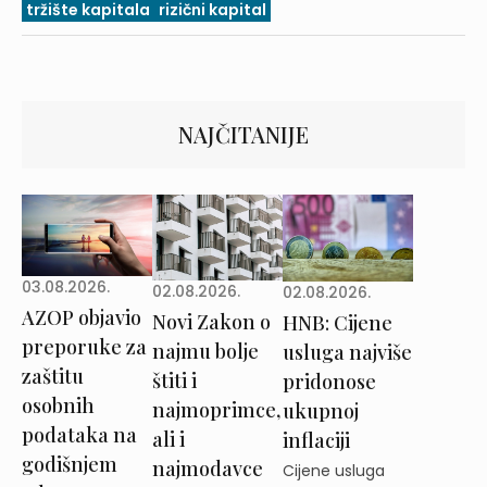
tržište kapitala
rizični kapital
NAJČITANIJE
03.08.2026.
02.08.2026.
02.08.2026.
AZOP objavio
Novi Zakon o
HNB: Cijene
preporuke za
najmu bolje
usluga najviše
zaštitu
štiti i
pridonose
osobnih
najmoprimce,
ukupnoj
podataka na
ali i
inflaciji
godišnjem
najmodavce
Cijene usluga