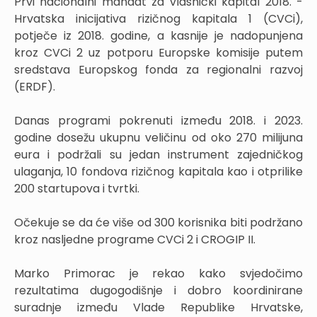
Prvi nacionalni mandat za vlasnički kapital 2018. -
Hrvatska inicijativa rizičnog kapitala 1 (CVCi),
potječe iz 2018. godine, a kasnije je nadopunjena
kroz CVCi 2 uz potporu Europske komisije putem
sredstava Europskog fonda za regionalni razvoj
(ERDF).
Danas programi pokrenuti između 2018. i 2023.
godine dosežu ukupnu veličinu od oko 270 milijuna
eura i podržali su jedan instrument zajedničkog
ulaganja, 10 fondova rizičnog kapitala kao i otprilike
200 startupova i tvrtki.
Očekuje se da će više od 300 korisnika biti podržano
kroz nasljedne programe CVCi 2 i CROGIP II.
Marko Primorac je rekao kako svjedočimo
rezultatima dugogodišnje i dobro koordinirane
suradnje između Vlade Republike Hrvatske,