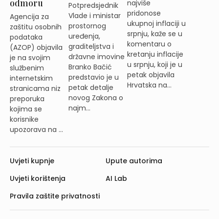
odmoru
najviše
Potpredsjednik
pridonose
Vlade i ministar
Agencija za
ukupnoj inflaciji u
prostornog
zaštitu osobnih
srpnju, kaže se u
uređenja,
podataka
komentaru o
graditeljstva i
(AZOP) objavila
kretanju inflacije
državne imovine
je na svojim
u srpnju, koji je u
Branko Bačić
službenim
petak objavila
predstavio je u
internetskim
Hrvatska na...
petak detalje
stranicama niz
novog Zakona o
preporuka
najm...
kojima se
korisnike
upozorava na ...
Uvjeti kupnje
Upute autorima
Uvjeti korištenja
AI Lab
Pravila zaštite privatnosti