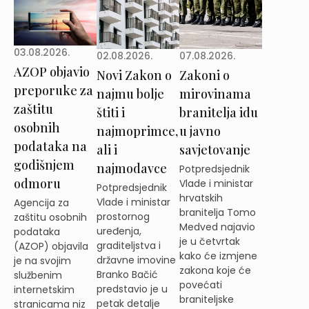
03.08.2026.
02.08.2026.
07.08.2026.
AZOP objavio
Novi Zakon o
Zakoni o
preporuke za
najmu bolje
mirovinama
zaštitu
štiti i
branitelja idu
osobnih
najmoprimce,
u javno
podataka na
ali i
savjetovanje
godišnjem
najmodavce
Potpredsjednik
odmoru
Vlade i ministar
Potpredsjednik
hrvatskih
Vlade i ministar
Agencija za
branitelja Tomo
prostornog
zaštitu osobnih
Medved najavio
uređenja,
podataka
je u četvrtak
graditeljstva i
(AZOP) objavila
kako će izmjene
državne imovine
je na svojim
zakona koje će
Branko Bačić
službenim
povećati
predstavio je u
internetskim
braniteljske
petak detalje
stranicama niz