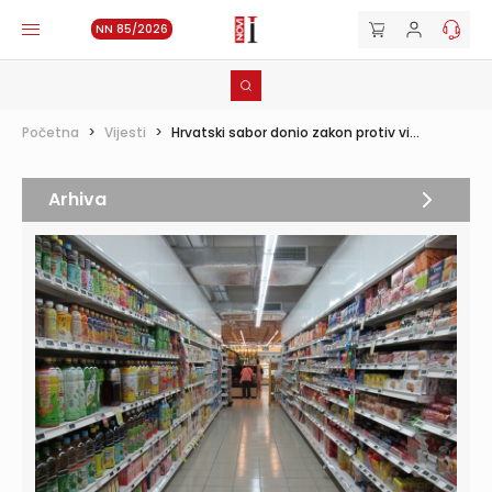
NN 85/2026
Početna
>
Vijesti
>
Hrvatski sabor donio zakon protiv vi...
Arhiva