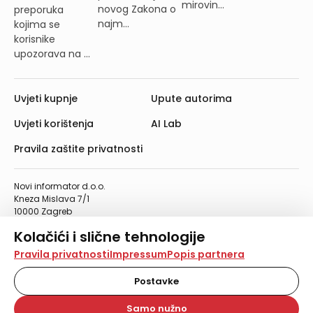
mirovin...
novog Zakona o
preporuka
najm...
kojima se
korisnike
upozorava na ...
Uvjeti kupnje
Upute autorima
Uvjeti korištenja
AI Lab
Pravila zaštite privatnosti
Novi informator d.o.o.
Kneza Mislava 7/1
10000 Zagreb
Telefon: 01/4555-454
Kolačići i slične tehnologije
Telefaks: 01/4612-553
info@informator.hr
Na našoj web stranici koristimo kolačiće i slične
Pravila privatnosti
Impressum
Popis partnera
tehnologije za pohranu, čitanje i obradu informacija na
vašem uređaju. Time poboljšavamo korisničko iskustvo,
Postavke
PRATITE NAS:
analiziramo promet na stranici te prikazujemo sadržaje i
oglase koji vas zanimaju. Korisnički profili mogu se kreirati
Samo nužno