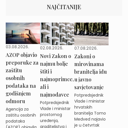
NAJČITANIJE
03.08.2026.
02.08.2026.
07.08.2026.
AZOP objavio
Novi Zakon o
Zakoni o
preporuke za
najmu bolje
mirovinama
zaštitu
štiti i
branitelja idu
osobnih
najmoprimce,
u javno
podataka na
ali i
savjetovanje
godišnjem
najmodavce
Potpredsjednik
odmoru
Vlade i ministar
Potpredsjednik
hrvatskih
Vlade i ministar
Agencija za
branitelja Tomo
prostornog
zaštitu osobnih
Medved najavio
uređenja,
podataka
je u četvrtak
graditeljstva i
(AZOP) objavila