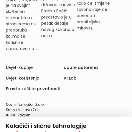
kako će izmjene
državne imovine
je na svojim
zakona koje će
Branko Bačić
službenim
povećati
predstavio je u
internetskim
braniteljske
petak detalje
stranicama niz
mirovin...
novog Zakona o
preporuka
najm...
kojima se
korisnike
upozorava na ...
Uvjeti kupnje
Upute autorima
Uvjeti korištenja
AI Lab
Pravila zaštite privatnosti
Novi informator d.o.o.
Kneza Mislava 7/1
10000 Zagreb
Telefon: 01/4555-454
Kolačići i slične tehnologije
Telefaks: 01/4612-553
info@informator.hr