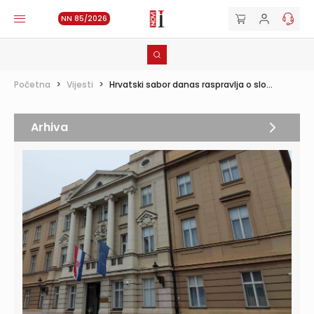
NN 85/2026
Početna
>
Vijesti
>
Hrvatski sabor danas raspravlja o slo...
Arhiva