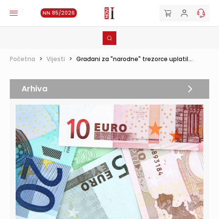
NN 85/2026
Početna
>
Vijesti
>
Građani za "narodne" trezorce uplatil...
Arhiva