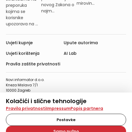
mirovin...
novog Zakona o
preporuka
najm...
kojima se
korisnike
upozorava na ...
Uvjeti kupnje
Upute autorima
Uvjeti korištenja
AI Lab
Pravila zaštite privatnosti
Novi informator d.o.o.
Kneza Mislava 7/1
10000 Zagreb
Telefon: 01/4555-454
Kolačići i slične tehnologije
Telefaks: 01/4612-553
info@informator.hr
Na našoj web stranici koristimo kolačiće i slične
Pravila privatnosti
Impressum
Popis partnera
tehnologije za pohranu, čitanje i obradu informacija na
vašem uređaju. Time poboljšavamo korisničko iskustvo,
Postavke
PRATITE NAS:
analiziramo promet na stranici te prikazujemo sadržaje i
oglase koji vas zanimaju. Korisnički profili mogu se kreirati
Samo nužno