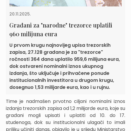
20.11.2025.
Građani za "narodne" trezorce uplatili
960 milijuna eura
U prvom krugu najnovijeg upisa trezorskih
zapisa, 27.128 građana je za "trezorce"
ročnosti 364 dana uplatilo 959,6 milijuna eura,
dok ostvareni nominalni iznos ukupnog
izdanja, što uključuje i prihvaćene ponude
institucionalnih investitora u drugom krugu,
dosegnuo 1,53 milijarde eura, kao i u rujnu.
Time je nadmašen prvotno ciljani nominalni iznos
izdanja trezorskih zapisa od 1,2 milijarde eura, koje su
građani mogli upisati i uplatiti od 10. do 17.
studenoga, dok su institucionalni ulagači to imali
priliku učiniti danas, objavilo je u srijedu Ministarstvo