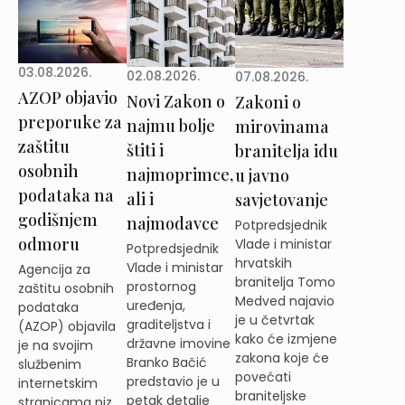
03.08.2026.
02.08.2026.
07.08.2026.
AZOP objavio
Novi Zakon o
Zakoni o
preporuke za
najmu bolje
mirovinama
zaštitu
štiti i
branitelja idu
osobnih
najmoprimce,
u javno
podataka na
ali i
savjetovanje
godišnjem
najmodavce
Potpredsjednik
odmoru
Vlade i ministar
Potpredsjednik
hrvatskih
Vlade i ministar
Agencija za
branitelja Tomo
prostornog
zaštitu osobnih
Medved najavio
uređenja,
podataka
je u četvrtak
graditeljstva i
(AZOP) objavila
kako će izmjene
državne imovine
je na svojim
zakona koje će
Branko Bačić
službenim
povećati
predstavio je u
internetskim
braniteljske
petak detalje
stranicama niz