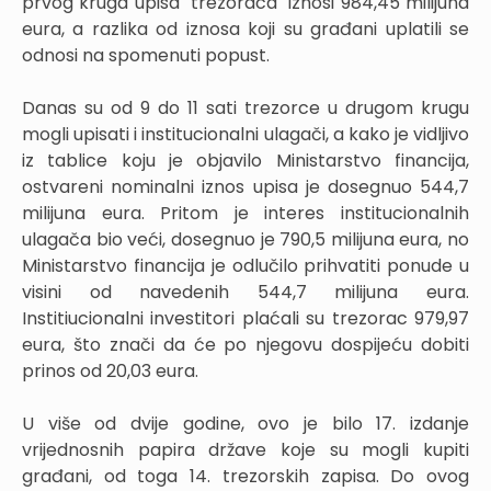
prvog kruga upisa "trezoraca" iznosi 984,45 milijuna
eura, a razlika od iznosa koji su građani uplatili se
odnosi na spomenuti popust.
Danas su od 9 do 11 sati trezorce u drugom krugu
mogli upisati i institucionalni ulagači, a kako je vidljivo
iz tablice koju je objavilo Ministarstvo financija,
ostvareni nominalni iznos upisa je dosegnuo 544,7
milijuna eura. Pritom je interes institucionalnih
ulagača bio veći, dosegnuo je 790,5 milijuna eura, no
Ministarstvo financija je odlučilo prihvatiti ponude u
visini od navedenih 544,7 milijuna eura.
Institiucionalni investitori plaćali su trezorac 979,97
eura, što znači da će po njegovu dospijeću dobiti
prinos od 20,03 eura.
U više od dvije godine, ovo je bilo 17. izdanje
vrijednosnih papira države koje su mogli kupiti
građani, od toga 14. trezorskih zapisa. Do ovog