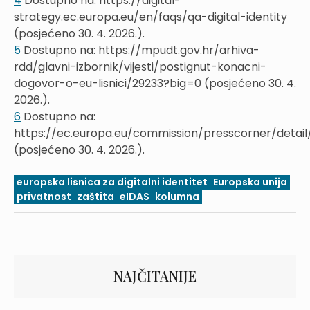
4
Dostupno na: https://digital-
strategy.ec.europa.eu/en/faqs/qa-digital-identity
(posjećeno 30. 4. 2026.).
5
Dostupno na: https://mpudt.gov.hr/arhiva-
rdd/glavni-izbornik/vijesti/postignut-konacni-
dogovor-o-eu-lisnici/29233?big=0 (posjećeno 30. 4.
2026.).
6
Dostupno na:
https://ec.europa.eu/commission/presscorner/detai
(posjećeno 30. 4. 2026.).
europska lisnica za digitalni identitet
Europska unija
privatnost
zaštita
eIDAS
kolumna
NAJČITANIJE