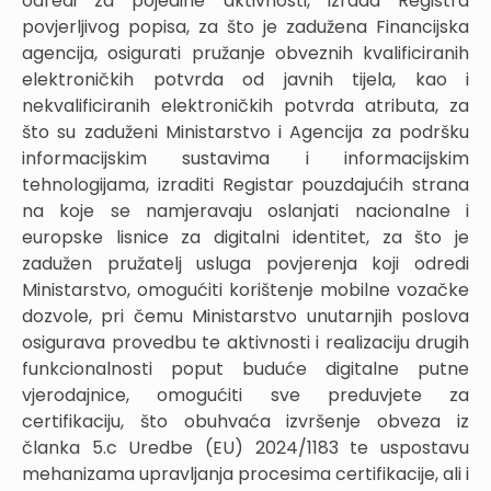
odredi za pojedine aktivnosti, izrada Registra
povjerljivog popisa, za što je zadužena Financijska
agencija, osigurati pružanje obveznih kvalificiranih
elektroničkih potvrda od javnih tijela, kao i
nekvalificiranih elektroničkih potvrda atributa, za
što su zaduženi Ministarstvo i Agencija za podršku
informacijskim sustavima i informacijskim
tehnologijama, izraditi Registar pouzdajućih strana
na koje se namjeravaju oslanjati nacionalne i
europske lisnice za digitalni identitet, za što je
zadužen pružatelj usluga povjerenja koji odredi
Ministarstvo, omogućiti korištenje mobilne vozačke
dozvole, pri čemu Ministarstvo unutarnjih poslova
osigurava provedbu te aktivnosti i realizaciju drugih
funkcionalnosti poput buduće digitalne putne
vjerodajnice, omogućiti sve preduvjete za
certifikaciju, što obuhvaća izvršenje obveza iz
članka 5.c Uredbe (EU) 2024/1183 te uspostavu
mehanizama upravljanja procesima certifikacije, ali i