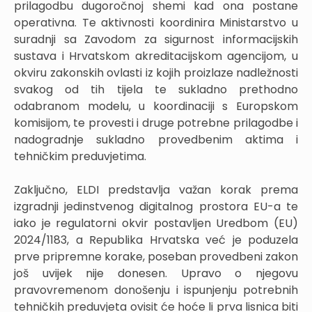
prilagodbu dugoročnoj shemi kad ona postane
operativna. Te aktivnosti koordinira Ministarstvo u
suradnji sa Zavodom za sigurnost informacijskih
sustava i Hrvatskom akreditacijskom agencijom, u
okviru zakonskih ovlasti iz kojih proizlaze nadležnosti
svakog od tih tijela te sukladno prethodno
odabranom modelu, u koordinaciji s Europskom
komisijom, te provesti i druge potrebne prilagodbe i
nadogradnje sukladno provedbenim aktima i
tehničkim preduvjetima.
Zaključno, ELDI predstavlja važan korak prema
izgradnji jedinstvenog digitalnog prostora EU-a te
iako je regulatorni okvir postavljen Uredbom (EU)
2024/1183, a Republika Hrvatska već je poduzela
prve pripremne korake, poseban provedbeni zakon
još uvijek nije donesen. Upravo o njegovu
pravovremenom donošenju i ispunjenju potrebnih
tehničkih preduvjeta ovisit će hoće li prva lisnica biti