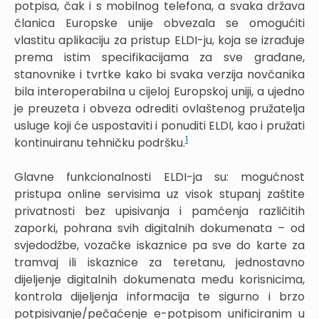
potpisa, čak i s mobilnog telefona, a svaka država
članica Europske unije obvezala se omogućiti
vlastitu aplikaciju za pristup ELDI-ju, koja se izrađuje
prema istim specifikacijama za sve građane,
stanovnike i tvrtke kako bi svaka verzija novčanika
bila interoperabilna u cijeloj Europskoj uniji, a ujedno
je preuzeta i obveza odrediti ovlaštenog pružatelja
usluge koji će uspostaviti i ponuditi ELDI, kao i pružati
1
kontinuiranu tehničku podršku.
Glavne funkcionalnosti ELDI-ja su: mogućnost
pristupa online servisima uz visok stupanj zaštite
privatnosti bez upisivanja i pamćenja različitih
zaporki, pohrana svih digitalnih dokumenata – od
svjedodžbe, vozačke iskaznice pa sve do karte za
tramvaj ili iskaznice za teretanu, jednostavno
dijeljenje digitalnih dokumenata među korisnicima,
kontrola dijeljenja informacija te sigurno i brzo
potpisivanje/pečaćenje e-potpisom unificiranim u