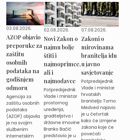
03.08.2026.
02.08.2026.
07.08.2026.
AZOP objavio
Novi Zakon o
Zakoni o
preporuke za
najmu bolje
mirovinama
zaštitu
štiti i
branitelja idu
osobnih
najmoprimce,
u javno
podataka na
ali i
savjetovanje
godišnjem
najmodavce
Potpredsjednik
odmoru
Vlade i ministar
Potpredsjednik
hrvatskih
Vlade i ministar
Agencija za
branitelja Tomo
prostornog
zaštitu osobnih
Medved najavio
uređenja,
podataka
je u četvrtak
graditeljstva i
(AZOP) objavila
kako će izmjene
državne imovine
je na svojim
zakona koje će
Branko Bačić
službenim
povećati
predstavio je u
internetskim