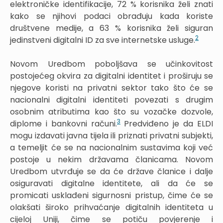
elektroničke identifikacije, 72 % korisnika želi znati
kako se njihovi podaci obrađuju kada koriste
društvene medije, a 63 % korisnika želi siguran
2
jedinstveni digitalni ID za sve internetske usluge.
Novom Uredbom poboljšava se učinkovitost
postojećeg okvira za digitalni identitet i proširuju se
njegove koristi na privatni sektor tako što će se
nacionalni digitalni identiteti povezati s drugim
osobnim atributima kao što su vozačke dozvole,
3
diplome i bankovni računi.
Predviđeno je da ELDI
mogu izdavati javna tijela ili priznati privatni subjekti,
a temeljit će se na nacionalnim sustavima koji već
postoje u nekim državama članicama. Novom
Uredbom utvrđuje se da će države članice i dalje
osiguravati digitalne identitete, ali da će se
promicati usklađeni sigurnosni pristup, čime će se
olakšati široko prihvaćanje digitalnih identiteta u
cijeloj Uniji, čime se potiču povjerenje i