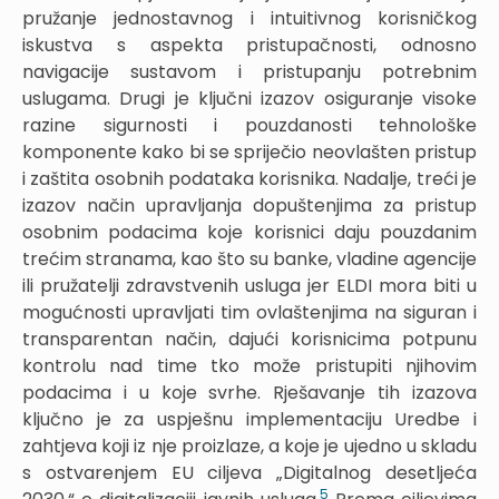
pružanje jednostavnog i intuitivnog korisničkog
iskustva s aspekta pristupačnosti, odnosno
navigacije sustavom i pristupanju potrebnim
uslugama. Drugi je ključni izazov osiguranje visoke
razine sigurnosti i pouzdanosti tehnološke
komponente kako bi se spriječio neovlašten pristup
i zaštita osobnih podataka korisnika. Nadalje, treći je
izazov način upravljanja dopuštenjima za pristup
osobnim podacima koje korisnici daju pouzdanim
trećim stranama, kao što su banke, vladine agencije
ili pružatelji zdravstvenih usluga jer ELDI mora biti u
mogućnosti upravljati tim ovlaštenjima na siguran i
transparentan način, dajući korisnicima potpunu
kontrolu nad time tko može pristupiti njihovim
podacima i u koje svrhe. Rješavanje tih izazova
ključno je za uspješnu implementaciju Uredbe i
zahtjeva koji iz nje proizlaze, a koje je ujedno u skladu
s ostvarenjem EU ciljeva „Digitalnog desetljeća
5