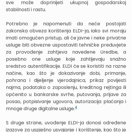
sve može doprinijeti ukupnoj gospodarskoj
stabilnosti i rastu.
Potrebno je napomenuti da neće postojati
zakonska obveza korištenja ELDI-ja, iako svi moraju
imati omogućen pristup, ali će javne i neke privatne
usluge biti obvezne uspostaviti tehničke preduvjete
za provođenje zahtjeva navedene Uredbe, a
posebno one usluge koje zahtijevaju snažno
sredstvo autentifikacije. ELDI će se koristiti na razne
načine, kao što je dokazivanje dobi, primanje,
pohrana i dijeljenje vjerodajnica, prikaz povijesti
najma, podataka o zaposlenju, kreditnog rejtinga ili
općenito u bankarske svrhe, putovanja, prijave za
posao, potpisivanje ugovora, autorizacija plaćanja i
4
mnoge druge digitalne usluge.
S druge strane, uvođenje ELDI-ja donosi određene
izazove za uspješno usvajanje i korištenje, kao što je