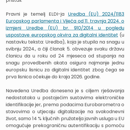
pristali.
Pravni je temelj ELDI-ja
Uredba (EU) 2024/1183
Europskog parlamenta i Vijeća od 11. travnja 2024. o
izmjeni Uredbe (EU) br. 910/2014 u pogledu
uspostave europskog okvira za digitalni identitet
(u
nastavku teksta: Uredba), koja je stupila na snagu u
svibnju 2024., a čiji članak 5. obvezuje svaku državu
članicu da u roku od 24 mjeseca od stupanja na
snagu provedbenih akata osigura najmanje jednu
europsku lisnicu za digitalni identitet zbog čega se
prva lisnica očekuje do kraja 2026. godine.
Navedena Uredba donesena je s ciljem rješavanja
nedostataka u postojećim sustavima elektroničke
identifikacije jer, prema podacima Eurobarometra o
stavovima o utjecaju digitalizacije na svakodnevni
život, samo 14 % ključnih pružatelja javnih usluga u EU
omogućuje prekograničnu autentifikaciju s pomoću