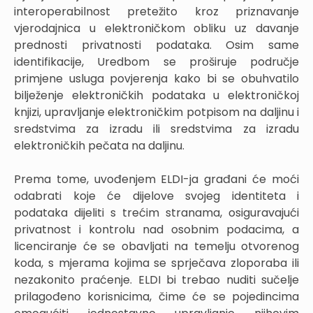
interoperabilnost pretežito kroz priznavanje
vjerodajnica u elektroničkom obliku uz davanje
prednosti privatnosti podataka. Osim same
identifikacije, Uredbom se proširuje područje
primjene usluga povjerenja kako bi se obuhvatilo
bilježenje elektroničkih podataka u elektroničkoj
knjizi, upravljanje elektroničkim potpisom na daljinu i
sredstvima za izradu ili sredstvima za izradu
elektroničkih pečata na daljinu.
Prema tome, uvođenjem ELDI-ja građani će moći
odabrati koje će dijelove svojeg identiteta i
podataka dijeliti s trećim stranama, osiguravajući
privatnost i kontrolu nad osobnim podacima, a
licenciranje će se obavljati na temelju otvorenog
koda, s mjerama kojima se sprječava zloporaba ili
nezakonito praćenje. ELDI bi trebao nuditi sučelje
prilagođeno korisnicima, čime će se pojedincima