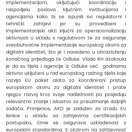
implementacijom, uključujući koordinaciju i
raspodjelu poslova ključnim institucijama i
agencijama kako bi se ispunili svi regulatorni i
tehnički zahtjevi jer su provedbeni i
implementacijski akti ključni za operacionalizaciju
aktivnosti u skladu s regulativom te za osiguranje
sveobuhvatne implementacije europskog okvira za
digitalni identitet, što je i navedeno u obrazloženju
konačnog prijedloga te Odluke. Vlada RH istaknula
je da su tijela i agencije iz Odluke već godinama
aktivno uključeni u rad europskog radnog tijela koje
razvija EU paket alata za koordinirani pristup
europskom okviru za digitalni identitet i prate
njegov razvoj kroz svoje nadležnosti pa posjeduju
relevantno znanje i iskustvo za preuzimanje daljnjih
zadaća. Primjerice, AKD je zadužen za izradu EU
lisnice u skladu sa zahtjevima certifikacijskih
postupaka, čime se osigurava usklađenost s
europskim standardima. S obzirom na zahtjevnost