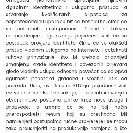
omogućiti jednostavno upravljanje njihovim
digitalnim identitetima i uslugama pristupa, a
stvaranje kvalificiranih e-potpisa za
neprofesionalnu uporabu bit će besplatno, čime će
se poboljšati pristupačnost. Također, takvim
unaprjeđenjem digitalizacije pojednostavnit će se
postupak provjere identiteta, čime će se olakšati
pristup vladinim uslugama na internetu i potaknuti
njihovo prihvaćanje, što bi trebalo pridonijeti
smanjenju krađe identiteta i povezanih prijevara
glede vladinih usluga, odnosno povećat će se opća
sigurnost podataka građana i smanjiti rizik od
povreda. Usto, uvođenjem ELDI-ja pojednostavnit
će se internetske transakcije, pokrenuti inovacije i
otvoriti nove poslovne prilike kroz nove usluge i
proizvode, a ujedno će se na taj način
preraspodijeliti resursi koji su prethodno bili
namijenjeni postupcima ručne provjere jer se mogu
tako preusmjeriti na produktivnije namjene, a što