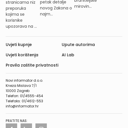
braniteljske
petak detalje
stranicama niz
mirovin...
novog Zakona o
preporuka
najm...
kojima se
korisnike
upozorava na ...
Uvjeti kupnje
Upute autorima
Uvjeti korištenja
AI Lab
Pravila zaštite privatnosti
Novi informator d.o.o.
Kneza Mislava 7/1
10000 Zagreb
Telefon: 01/4555-454
Telefaks: 01/4612-553
info@informator.hr
PRATITE NAS: