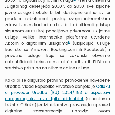
2030.“ o digitalizaciji javnih usluga.
Prema ciljevima
„Digitalnog desetljeća 2030.“, do 2030. sve ključne
javne usluge trebale bi biti dostupne online, svi bi
građani trebali imati pristup svojim internetskim
zdravstvenim kartonima i svi bi trebali imati pristup
sigurnom eID-u koji poboljšava privatnost. Uz javne
usluge, velike internetske platforme utvrđene
6
Aktom o digitalnim uslugama
(uključujući usluge
kao što su Amazon, Booking.com ili Facebook) i
privatne usluge koje su zakonski obvezne
autentificirati korisnika morat će prihvatiti ELDI kao
sredstvo pristupa na njihove online usluge.
Kako bi se osiguralo pravilno provođenje navedene
Uredbe, Vlada Republike Hrvatske donijela je
Odluku
o provedbi Uredbe (EU) 2024/1183 o uspostavi
europskog okvira za digitalni identitet
(u nastavku
teksta: Odluka) jer Ministarstvo pravosuđa, uprave i
digitalne transformacije upravlja ovom