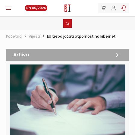
NN 85/2026
Početna
>
Vijesti
>
EU treba jačati otpornost na kibernet...
Arhiva