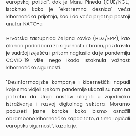
europskoj politici", dok je Manu Pineda (GUE/NGL)
istaknuo kako je "ekstremna desnica" veća
kibernetička prijetnja, kao i da veća prijetnja postoji
unutar NATO-a.
Hrvatska zastupnica Željana Zovko (HDZ/EPP), kao
članica pododbora za sigurnost i obranu, pozdravila
je sadržaj izvješća i pritom naglasila da je pandemija
COVID-19 više nego ikada istaknula važnost
kibernetičke sigurnosti.
"Dezinformacijske kampanje i kibernetički napadi
koje smo vidjeli tijekom pandemije ukazali su nam na
potrebu da Unija nastavi ulagati u zajedničko
istraživanje i razvoj digitalnog sektora. Moramo
poduzeti jasne korake kako bismo osnažili
obrambene kibernetičke kapacitete, a time i ojačali
europsku sigurnost“, kazala je.