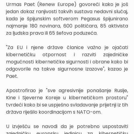
Urmas Paet (Renew Europe) govoreći kako je još
jedan dokaz ranjivosti takvih sustava nedavni slučaj,
kada je špijunskim softverom Pegasus špijunirano
najmanje 180 novinara, 600 političara, 85 aktivista
za ljudska prava ili 65 šefova poduzeća.
"Za EU i njene države članice važno je ojačati
kibernetičku otpornost i razviti zajedničke
mogućnosti kibernetičke sigurnosti i obrane kako bi
odgovorile na takve sigurnosne izazove", kazao je
Paet.
Apostrofirao je "sve agresivnije ponašanje Rusije,
Kine i Sjeverne Koreje u kibernetičkom prostoru"
tvrdeći kako bi se uspješno svladavanje prijetnji iz tih
država riješilo koordinacijom s NATO-om.
U izvješću se navodi da je potrebno uspostaviti
zajedničku europsku jedinicu za kibernetičku