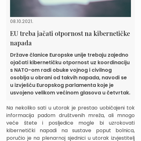
08.10.2021.
EU treba jačati otpornost na kibernetičke
napada
Države članice Europske unije trebaju zajedno
ojačati kibernetičku otpornost uz koordinaciju
s NATO-om radi obuke vojnog i civilnog
osoblja u obrani od takvih napada, navodi se
u izvješću Europskog parlamenta koje je
usvojeno velikom većinom glasova u četvrtak.
Na nekoliko sati u utorak je prestao uobičajeni tok
informacija padom društvenih mreža, ali mnogo
veće štete i posljedice mogle bi uzrokovati
kibernetički napadi na sustave poput bolnica,
poručio je na plenarnoj sjednici u utorak izvjestitelj