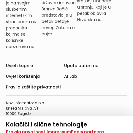
kretanju inflacije
državne imovine
je na svojim
u srpnju, koji je u
Branko Bačić
službenim
petak objavila
predstavio je u
internetskim
Hrvatska na...
petak detalje
stranicama niz
novog Zakona o
preporuka
najm...
kojima se
korisnike
upozorava na ...
Uvjeti kupnje
Upute autorima
Uvjeti korištenja
AI Lab
Pravila zaštite privatnosti
Novi informator d.o.o.
Kneza Mislava 7/1
10000 Zagreb
Telefon: 01/4555-454
Kolačići i slične tehnologije
Telefaks: 01/4612-553
info@informator.hr
Na našoj web stranici koristimo kolačiće i slične
Pravila privatnosti
Impressum
Popis partnera