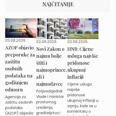
NAJČITANIJE
03.08.2026.
02.08.2026.
02.08.2026.
AZOP objavio
Novi Zakon o
HNB: Cijene
preporuke za
najmu bolje
usluga najviše
zaštitu
štiti i
pridonose
osobnih
najmoprimce,
ukupnoj
podataka na
ali i
inflaciji
godišnjem
najmodavce
Cijene usluga
odmoru
najviše
Potpredsjednik
pridonose
Vlade i ministar
Agencija za
ukupnoj inflaciji u
prostornog
zaštitu osobnih
srpnju, kaže se u
uređenja,
podataka
komentaru o
graditeljstva i
(AZOP) objavila