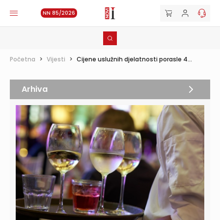
NN 85/2026
Početna
>
Vijesti
>
Cijene uslužnih djelatnosti porasle 4...
Arhiva