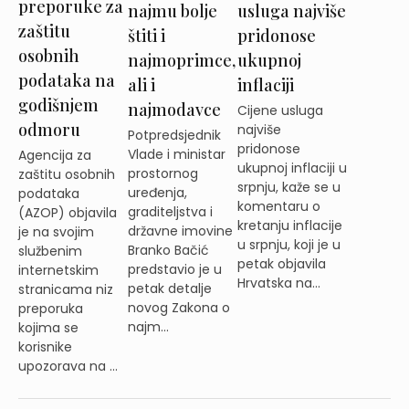
preporuke za
najmu bolje
usluga najviše
zaštitu
štiti i
pridonose
osobnih
najmoprimce,
ukupnoj
podataka na
ali i
inflaciji
godišnjem
najmodavce
Cijene usluga
odmoru
najviše
Potpredsjednik
pridonose
Vlade i ministar
Agencija za
ukupnoj inflaciji u
prostornog
zaštitu osobnih
srpnju, kaže se u
uređenja,
podataka
komentaru o
graditeljstva i
(AZOP) objavila
kretanju inflacije
državne imovine
je na svojim
u srpnju, koji je u
Branko Bačić
službenim
petak objavila
predstavio je u
internetskim
Hrvatska na...
petak detalje
stranicama niz
novog Zakona o
preporuka
najm...
kojima se
korisnike
upozorava na ...