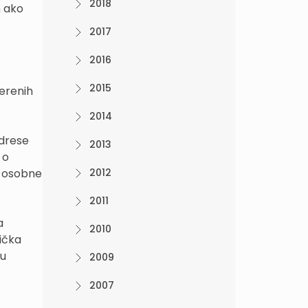
2018
m ako
2017
2016
2015
erenih
2014
adrese
2013
 o
ge osobne
2012
2011
a
2010
ička
su
2009
2007