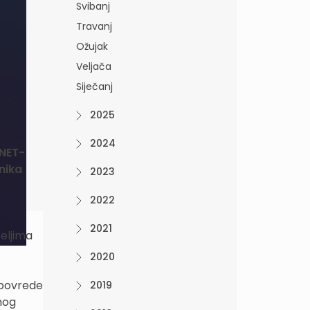
Svibanj
Travanj
Ožujak
Veljača
Siječanj
2025
2024
RNET-
nika
2023
2022
2021
eljima
2020
 povrede
2019
nog