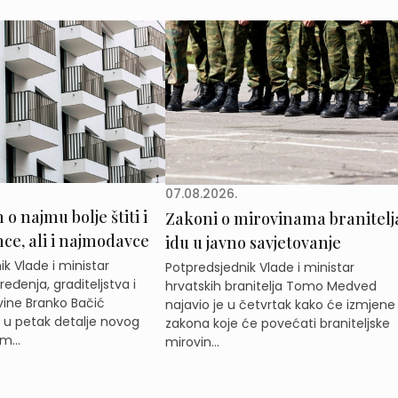
07.08.2026.
o najmu bolje štiti i
Zakoni o mirovinama branitelj
e, ali i najmodavce
idu u javno savjetovanje
k Vlade i ministar
Potpredsjednik Vlade i ministar
eđenja, graditeljstva i
hrvatskih branitelja Tomo Medved
ine Branko Bačić
najavio je u četvrtak kako će izmjene
e u petak detalje novog
zakona koje će povećati braniteljske
m...
mirovin...