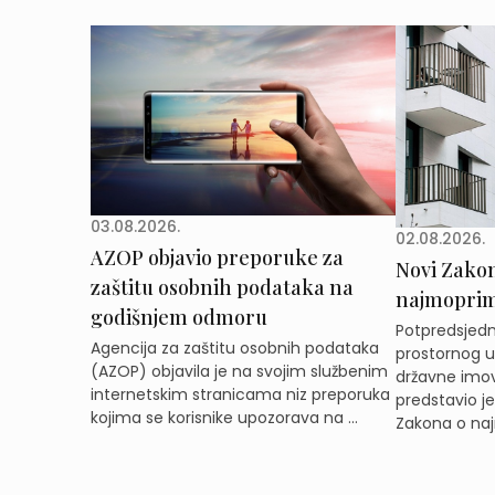
03.08.2026.
02.08.2026.
AZOP objavio preporuke za
Novi Zakon 
zaštitu osobnih podataka na
najmoprimc
godišnjem odmoru
Potpredsjedni
Agencija za zaštitu osobnih podataka
prostornog ur
(AZOP) objavila je na svojim službenim
državne imov
internetskim stranicama niz preporuka
predstavio j
kojima se korisnike upozorava na ...
Zakona o naj