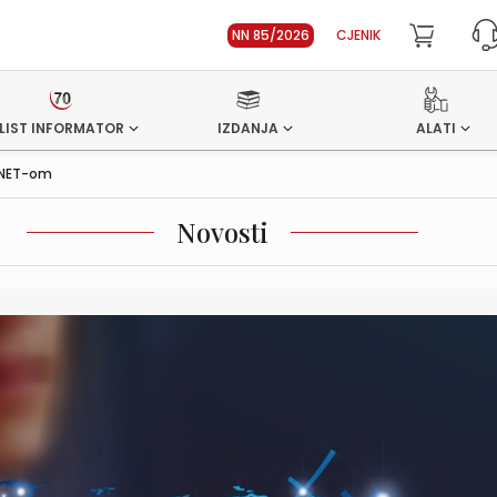
NN 85/2026
CJENIK
LIST INFORMATOR
IZDANJA
ALATI
RNET-om
Novosti