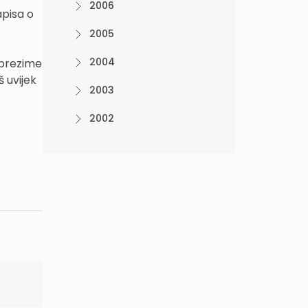
2006
apisa o
2005
2004
 prezime
š uvijek
2003
2002