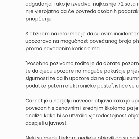
odgađanja, i ako je izvedivo, najkasnije 72 sata
nije vjerojatno da će povreda osobnih podataka 
priopćenju.
S obzirom na informacije da su ovim incidento
upozorava na mogućnost povećanog broja phish
prema navedenim korisnicima.
"Posebno pozivamo roditelje da obrate pozorno
te da djecu upozore na moguće pokušaje prije
sigurnosti te da ih upozore da ne otvaraju sumnj
podatke putem elektroničke pošte", ističe se 
Carnet je u nedjelju navečer objavio kako je u
povezanih s osnovnim i srednjim školama pa j
analiza kako bi se utvrdila vjerodostojnost obja
dospjeli u javnost.
Neki su mediji tijekom nedjelje objavili da su n