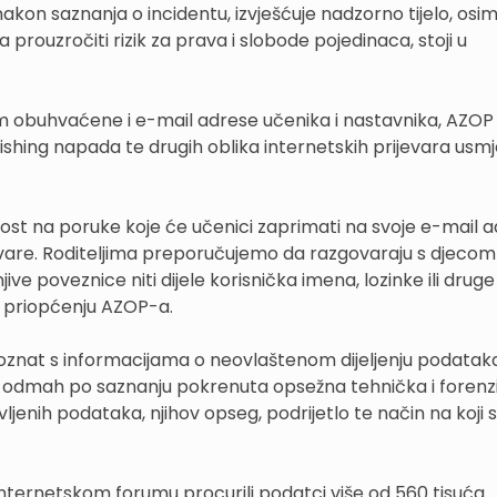
 nakon saznanja o incidentu, izvješćuje nadzorno tijelo, osi
prouzročiti rizik za prava i slobode pojedinaca, stoji u
m obuhvaćene i e-mail adrese učenika i nastavnika, AZOP
ing napada te drugih oblika internetskih prijevara usmj
st na poruke koje će učenici zaprimati na svoje e-mail 
vare. Roditeljima preporučujemo da razgovaraju s djecom
ive poveznice niti dijele korisnička imena, lozinke ili dru
u priopćenju AZOP-a.
poznat s informacijama o neovlaštenom dijeljenju podatak
e odmah po saznanju pokrenuta opsežna tehnička i forenz
vljenih podataka, njihov opseg, podrijetlo te način na koji 
a internetskom forumu procurili podatci više od 560 tisuća