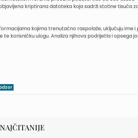
objavljena kriptirana datoteka koja sadrži stotine tisuća z
nformacijama kojima trenutačno raspolaže, uključuju ime i
 te korisničku ulogu. Analiza njihova podrijetla i opsega jo
adzor
NAJČITANIJE