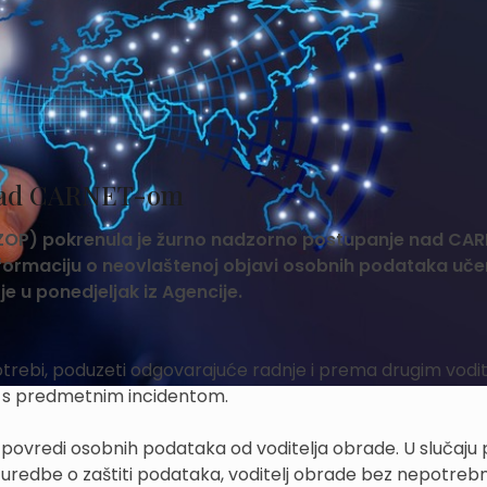
 nad CARNET-om
AZOP) pokrenula je žurno nadzorno postupanje nad CA
nformaciju o neovlaštenoj objavi osobnih podataka uče
je u ponedjeljak iz Agencije.
rebi, poduzeti odgovarajuće radnje i prema drugim vodit
st s predmetnim incidentom.
o povredi osobnih podataka od voditelja obrade. U slučaju
uredbe o zaštiti podataka, voditelj obrade bez nepotreb