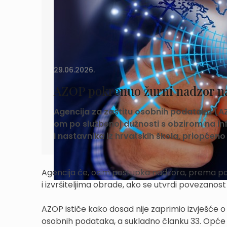
29.06.2026.
AZOP pokrenuo žurni nadzor
Agencija za zaštitu osobnih podataka (
om po službenoj dužnosti s obzirom na i
i nastavnika iz hrvatskih škola, priopćeno 
Agencija će, osim postupka nadzora, prema pot
i izvršiteljima obrade, ako se utvrdi povezano
AZOP ističe kako dosad nije zaprimio izvješće 
osobnih podataka, a sukladno članku 33. Opće 