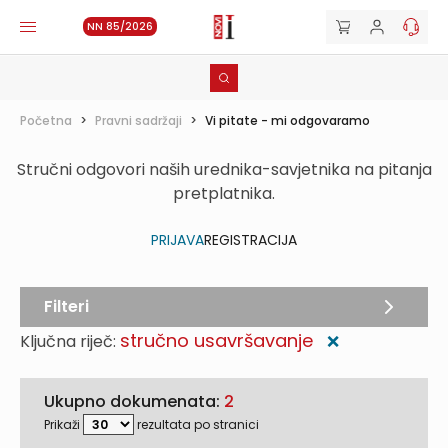
NN 85/2026
Početna
>
Pravni sadržaji
>
Vi pitate - mi odgovaramo
Stručni odgovori naših urednika-savjetnika na pitanja
pretplatnika.
PRIJAVA
REGISTRACIJA
Filteri
stručno usavršavanje
Ključna riječ:
❌
Ukupno dokumenata:
2
Prikaži
rezultata po stranici