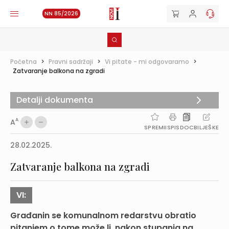
NN 85/2026
Početna
>
Pravni sadržaji
>
Vi pitate - mi odgovaramo
>
Zatvaranje balkona na zgradi
Detalji dokumenta
A
A
SPREMI
ISPIS
DOC
BILJEŠKE
28.02.2025.
Zatvaranje balkona na zgradi
VI:
Građanin se komunalnom redarstvu obratio
pitanjem o tome može li, nakon stupanja na