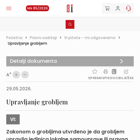
NN 85/2026
Početna
>
Pravni sadržaji
>
Vi pitate - mi odgovaramo
>
Upravljanje grobljem
Detalji dokumenta
A
A
SPREMI
ISPIS
DOC
BILJEŠKE
29.05.2026.
Upravljanje grobljem
VI:
Zakonom o grobljima utvrđeno je da grobljem
upravlja jedinica lokalne samouprave ili pravna