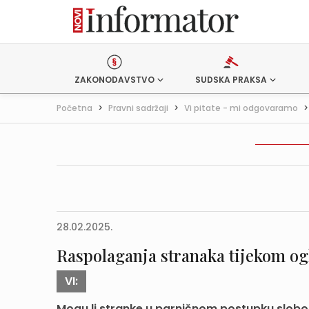
ZAKONODAVSTVO
SUDSKA PRAKSA
Početna
>
Pravni sadržaji
>
Vi pitate - mi odgovaramo
28.02.2025.
Raspolaganja stranaka tijekom o
VI:
Mogu li stranke u parničnom postupku slobodn