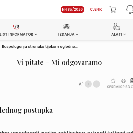
NN 85/2026
CJENIK
LIST INFORMATOR
IZDANJA
ALATI
>
Raspolaganja stranaka tijekom ogledno...
Vi pitate - Mi odgovaramo
A
A
SPREMI
ISPIS
D
glednog postupka
o raspolagati svojim zahtjevima, priznati tužbeni zaht