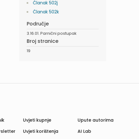
Članak 502j
Članak 502k
Područje
3.16.01. Parnični postupak
Broj stranice
19
ik
Uvjeti kupnje
Upute autorima
sletter
Uvjeti korištenja
AI Lab