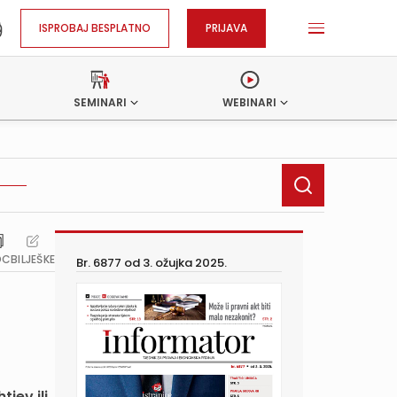
ISPROBAJ BESPLATNO
PRIJAVA
SEMINARI
WEBINARI
OC
BILJEŠKE
Br. 6877 od
3. ožujka 2025.
jev ili