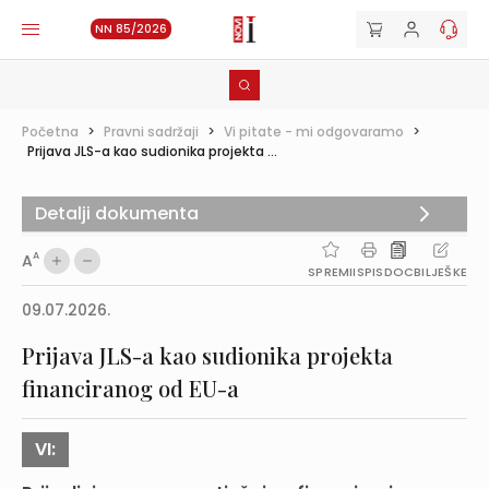
NN 85/2026
Početna
>
Pravni sadržaji
>
Vi pitate - mi odgovaramo
>
Prijava JLS-a kao sudionika projekta ...
Detalji dokumenta
A
A
SPREMI
ISPIS
DOC
BILJEŠKE
09.07.2026.
Prijava JLS-a kao sudionika projekta
financiranog od EU-a
VI: