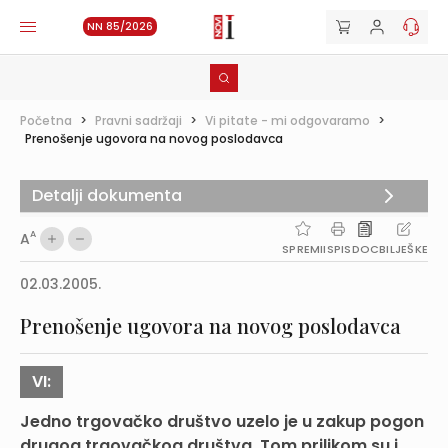
NN 85/2026
Početna
>
Pravni sadržaji
>
Vi pitate - mi odgovaramo
>
Prenošenje ugovora na novog poslodavca
Detalji dokumenta
A
A
SPREMI
ISPIS
DOC
BILJEŠKE
02.03.2005.
Prenošenje ugovora na novog poslodavca
VI:
Jedno trgovačko društvo uzelo je u zakup pogon
drugog trgovačkog društva. Tom prilikom su i