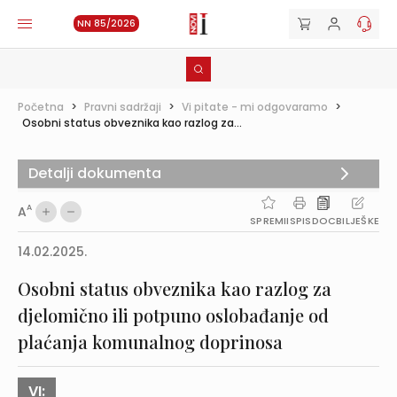
NN 85/2026
Početna
>
Pravni sadržaji
>
Vi pitate - mi odgovaramo
>
Osobni status obveznika kao razlog za...
Detalji dokumenta
A
A
SPREMI
ISPIS
DOC
BILJEŠKE
14.02.2025.
Osobni status obveznika kao razlog za
djelomično ili potpuno oslobađanje od
plaćanja komunalnog doprinosa
VI: