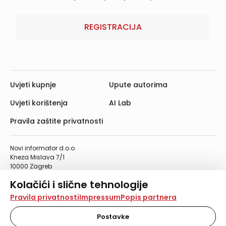
REGISTRACIJA
Uvjeti kupnje
Upute autorima
Uvjeti korištenja
AI Lab
Pravila zaštite privatnosti
Novi informator d.o.o.
Kneza Mislava 7/1
10000 Zagreb
Telefon: 01/4555-454
Kolačići i slične tehnologije
Telefaks: 01/4612-553
info@informator.hr
Na našoj web stranici koristimo kolačiće i slične
Pravila privatnosti
Impressum
Popis partnera
tehnologije za pohranu, čitanje i obradu informacija na
vašem uređaju. Time poboljšavamo korisničko iskustvo,
Postavke
PRATITE NAS:
analiziramo promet na stranici te prikazujemo sadržaje i