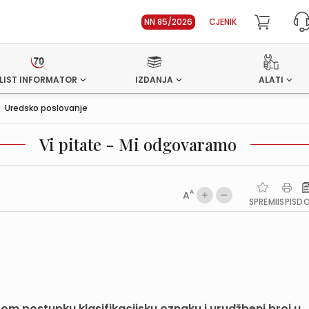
NN 85/2026
CJENIK
LIST INFORMATOR
IZDANJA
ALATI
>
Uredsko poslovanje
Vi pitate - Mi odgovaramo
A
A
SPREMI
ISPIS
D
nom postupku klasifikacijsku oznaku i urudžbeni broj u