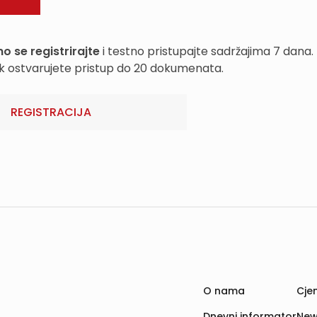
o se registrirajte
i testno pristupajte sadržajima 7 dana.
k ostvarujete pristup do 20 dokumenata.
REGISTRACIJA
O nama
Cjen
Dnevni informator
New