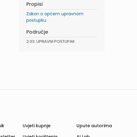
Propisi
Zakon o općem upravnom
postupku
Područje
2.03. UPRAVNI POSTUPAK
ik
Uvjeti kupnje
Upute autorima
sletter
Uvjeti korištenja
AI Lab