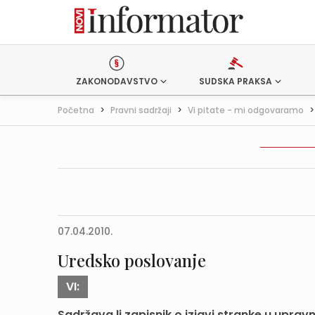
ZAKONODAVSTVO
SUDSKA PRAKSA
Početna
>
Pravni sadržaji
>
Vi pitate - mi odgovaramo
07.04.2010.
Uredsko poslovanje
VI:
Sadržava li zapisnik o izjavi stranke u uprav