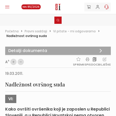
NN 85/2026
Početna
>
Pravni sadržaji
>
Vi pitate - mi odgovaramo
>
Nadležnost ovršnog suda
Detalji dokumenta
A
A
SPREMI
ISPIS
DOC
BILJEŠKE
19.03.2011.
Nadležnost ovršnog suda
VI:
Kako ovršiti ovršenika koji je zaposlen u Republici
Sloveniji, a u Republici Hrvatskoj nema otvoren