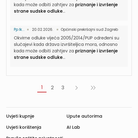
kada može odbiti zahtjev za
priznanje i izvršenje
strane sudske odluke
...
Pp Ik...
20.02.2026.
Općinski prekršajni sud Zagreb
Okvirne odluke vijeća 2005/2014/PUP određeni su
slučajevi kada država izvršiteljica mora, odnosno
kada može odbiti zahtjev za
priznanje i izvršenje
strane sudske odluke
...
1
2
3
Sljedeća
Posljednja
›
»
Uvjeti kupnje
Upute autorima
Uvjeti korištenja
AI Lab