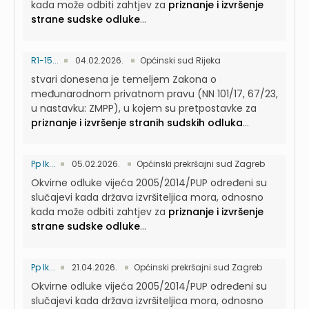
kada može odbiti zahtjev za
priznanje i izvršenje
strane sudske odluke
...
R1-15...
04.02.2026.
Općinski sud Rijeka
stvari donesena je temeljem Zakona o
međunarodnom privatnom pravu (NN 101/17, 67/23,
u nastavku: ZMPP), u kojem su pretpostavke za
priznanje i izvršenje stranih sudskih odluka
...
Pp Ik...
05.02.2026.
Općinski prekršajni sud Zagreb
Okvirne odluke vijeća 2005/2014/PUP određeni su
slučajevi kada država izvršiteljica mora, odnosno
kada može odbiti zahtjev za
priznanje i izvršenje
strane sudske odluke
...
Pp Ik...
21.04.2026.
Općinski prekršajni sud Zagreb
Okvirne odluke vijeća 2005/2014/PUP određeni su
slučajevi kada država izvršiteljica mora, odnosno