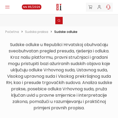
NN 85/2026
Početna
>
Sudska praksa
>
Sudske odluke
Sudske odluke u Republici Hrvatskoj obuhvaćaju
sveobuhvatan pregled presuda, rješenja i odluka.
Kroz našu platformu, pravni stručnjaci i građani
mogu pristupiti bazi ažuriranih sudskih objava koje
uključuju odluke Vrhovnog suda, Ustavnog suda,
Visokog upravnog suda i Visokog prekršajnog suda
RH, kao i presude trgovačkih sudova. Analiza sudske
prakse, posebice odluka Vrhovnog suda, pruža
ključan uvid u pravne smjernice i interpretacije
zakona, pomažući u razumijevanju i praktičnoj
primjeni pravnih propisa.