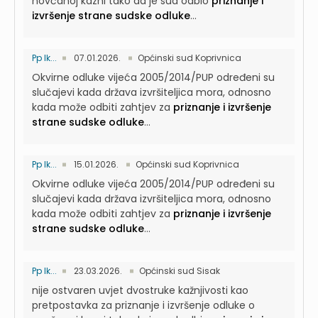
novčanoj kazni tako da je sud odbio
priznanje i
izvršenje strane sudske odluke
...
Pp Ik...
07.01.2026.
Općinski sud Koprivnica
Okvirne odluke vijeća 2005/2014/PUP određeni su
slučajevi kada država izvršiteljica mora, odnosno
kada može odbiti zahtjev za
priznanje i izvršenje
strane sudske odluke
...
Pp Ik...
15.01.2026.
Općinski sud Koprivnica
Okvirne odluke vijeća 2005/2014/PUP određeni su
slučajevi kada država izvršiteljica mora, odnosno
kada može odbiti zahtjev za
priznanje i izvršenje
strane sudske odluke
...
Pp Ik...
23.03.2026.
Općinski sud Sisak
nije ostvaren uvjet dvostruke kažnjivosti kao
pretpostavka za priznanje i izvršenje odluke o