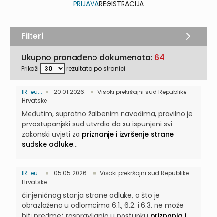
PRIJAVA
REGISTRACIJA
Filteri
Ukupno pronađeno dokumenata:
64
Prikaži
rezultata po stranici
IR-eu...
20.01.2026.
Visoki prekršajni sud Republike
Hrvatske
Međutim, suprotno žalbenim navodima, pravilno je
prvostupanjski sud utvrdio da su ispunjeni svi
zakonski uvjeti za
priznanje i izvršenje strane
sudske odluke
...
IR-eu...
05.05.2026.
Visoki prekršajni sud Republike
Hrvatske
činjeničnog stanja strane odluke, a što je
obrazloženo u odlomcima 6.1., 6.2. i 6.3. ne može
biti predmet raspravljanja u postupku
priznanja i