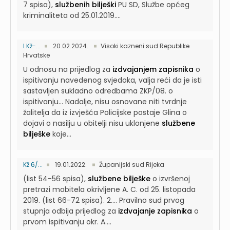
7 spisa),
službenih bilješki
PU SD, Službe općeg
kriminaliteta od 25.01.2019....
I Kž-...
20.02.2024.
Visoki kazneni sud Republike
Hrvatske
U odnosu na prijedlog za
izdvajanjem zapisnika
o
ispitivanju navedenog svjedoka, valja reći da je isti
sastavljen sukladno odredbama ZKP/08. o
ispitivanju...
Nadalje, nisu osnovane niti tvrdnje
žalitelja da iz izvješća Policijske postaje Glina o
dojavi o nasilju u obitelji nisu uklonjene
službene
bilješke
koje...
Kž 6/...
19.01.2022.
Županijski sud Rijeka
(list 54-56 spisa),
službene bilješke
o izvršenoj
pretrazi mobitela okrivljene A. C. od 25. listopada
2019. (list 66-72 spisa). 2....
Pravilno sud prvog
stupnja odbija prijedlog za
izdvajanje zapisnika
o
prvom ispitivanju okr. A....