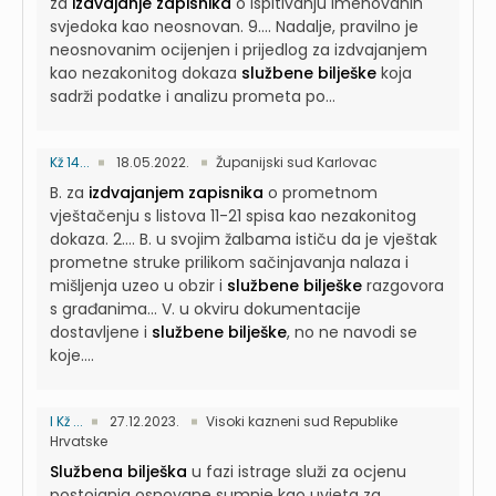
za
izdvajanje zapisnika
o ispitivanju imenovanih
svjedoka kao neosnovan. 9....
Nadalje, pravilno je
neosnovanim ocijenjen i prijedlog za izdvajanjem
kao nezakonitog dokaza
službene bilješke
koja
sadrži podatke i analizu prometa po...
Kž 14...
18.05.2022.
Županijski sud Karlovac
B. za
izdvajanjem zapisnika
o prometnom
vještačenju s listova 11-21 spisa kao nezakonitog
dokaza. 2....
B. u svojim žalbama ističu da je vještak
prometne struke prilikom sačinjavanja nalaza i
mišljenja uzeo u obzir i
službene bilješke
razgovora
s građanima...
V. u okviru dokumentacije
dostavljene i
službene bilješke
, no ne navodi se
koje....
I Kž ...
27.12.2023.
Visoki kazneni sud Republike
Hrvatske
Službena bilješka
u fazi istrage služi za ocjenu
postojanja osnovane sumnje kao uvjeta za