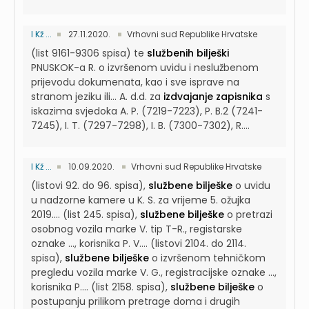
I Kž ...
27.11.2020.
Vrhovni sud Republike Hrvatske
(list 9161-9306 spisa) te
službenih bilješki
PNUSKOK-a R. o izvršenom uvidu i neslužbenom
prijevodu dokumenata, kao i sve isprave na
stranom jeziku ili...
A. d.d. za
izdvajanje zapisnika
s
iskazima svjedoka A. P. (7219-7223), P. B.2 (7241-
7245), I. T. (7297-7298), I. B. (7300-7302), R....
I Kž ...
10.09.2020.
Vrhovni sud Republike Hrvatske
(listovi 92. do 96. spisa),
službene bilješke
o uvidu
u nadzorne kamere u K. S. za vrijeme 5. ožujka
2019....
(list 245. spisa),
službene bilješke
o pretrazi
osobnog vozila marke V. tip T-R., registarske
oznake ..., korisnika P. V....
(listovi 2104. do 2114.
spisa),
službene bilješke
o izvršenom tehničkom
pregledu vozila marke V. G., registracijske oznake ...,
korisnika P....
(list 2158. spisa),
službene bilješke
o
postupanju prilikom pretrage doma i drugih