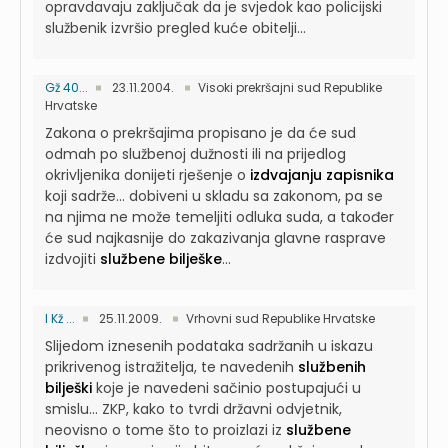
opravdavaju zaključak da je svjedok kao policijski
službenik izvršio pregled kuće obitelji...
Gž 40...
23.11.2004.
Visoki prekršajni sud Republike
Hrvatske
Zakona o prekršajima propisano je da će sud
odmah po službenoj dužnosti ili na prijedlog
okrivljenika donijeti rješenje o
izdvajanju zapisnika
koji sadrže...
dobiveni u skladu sa zakonom, pa se
na njima ne može temeljiti odluka suda, a također
će sud najkasnije do zakazivanja glavne rasprave
izdvojiti
službene bilješke
...
I Kž ...
25.11.2009.
Vrhovni sud Republike Hrvatske
Slijedom iznesenih podataka sadržanih u iskazu
prikrivenog istražitelja, te navedenih
službenih
bilješki
koje je navedeni sačinio postupajući u
smislu...
ZKP, kako to tvrdi državni odvjetnik,
neovisno o tome što to proizlazi iz
službene