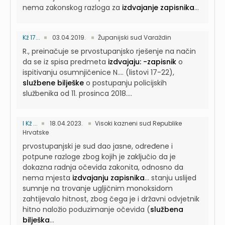
nema zakonskog razloga za
izdvajanje zapisnika
...
Kž 17...
03.04.2019.
Županijski sud Varaždin
R., preinačuje se prvostupanjsko rješenje na način
da se iz spisa predmeta
izdvajaju: -zapisnik
o
ispitivanju osumnjičenice N....
(listovi 17-22),
službene bilješke
o postupanju policijskih
službenika od 11. prosinca 2018....
I Kž ...
18.04.2023.
Visoki kazneni sud Republike
Hrvatske
prvostupanjski je sud dao jasne, određene i
potpune razloge zbog kojih je zaključio da je
dokazna radnja očevida zakonita, odnosno da
nema mjesta
izdvajanju zapisnika
...
stanju uslijed
sumnje na trovanje ugljičnim monoksidom
zahtijevalo hitnost, zbog čega je i državni odvjetnik
hitno naložio poduzimanje očevida (
službena
bilješka
...