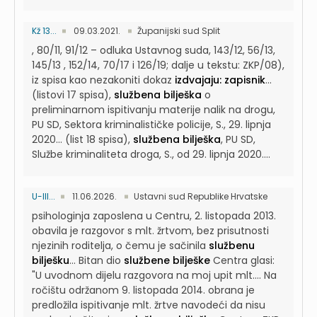
Kž 13...
09.03.2021.
Županijski sud Split
, 80/11, 91/12 – odluka Ustavnog suda, 143/12, 56/13,
145/13 , 152/14, 70/17 i 126/19; dalje u tekstu: ZKP/08),
iz spisa kao nezakoniti dokaz
izdvajaju: zapisnik
...
(listovi 17 spisa),
službena bilješka
o
preliminarnom ispitivanju materije nalik na drogu,
PU SD, Sektora kriminalističke policije, S., 29. lipnja
2020...
(list 18 spisa),
službena bilješka
, PU SD,
Službe kriminaliteta droga, S., od 29. lipnja 2020....
U-III...
11.06.2026.
Ustavni sud Republike Hrvatske
psihologinja zaposlena u Centru, 2. listopada 2013.
obavila je razgovor s mlt. žrtvom, bez prisutnosti
njezinih roditelja, o čemu je sačinila
službenu
bilješku
...
Bitan dio
službene bilješke
Centra glasi:
"U uvodnom dijelu razgovora na moj upit mlt....
Na
ročištu održanom 9. listopada 2014. obrana je
predložila ispitivanje mlt. žrtve navodeći da nisu