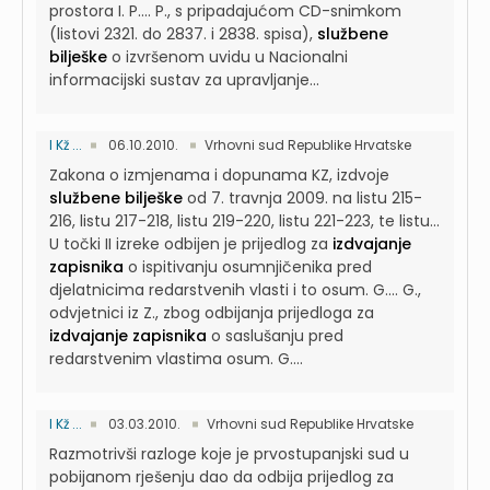
prostora I. P....
P., s pripadajućom CD-snimkom
(listovi 2321. do 2837. i 2838. spisa),
službene
bilješke
o izvršenom uvidu u Nacionalni
informacijski sustav za upravljanje...
I Kž ...
06.10.2010.
Vrhovni sud Republike Hrvatske
Zakona o izmjenama i dopunama KZ, izdvoje
službene bilješke
od 7. travnja 2009. na listu 215-
216, listu 217-218, listu 219-220, listu 221-223, te listu...
U točki II izreke odbijen je prijedlog za
izdvajanje
zapisnika
o ispitivanju osumnjičenika pred
djelatnicima redarstvenih vlasti i to osum. G....
G.,
odvjetnici iz Z., zbog odbijanja prijedloga za
izdvajanje zapisnika
o saslušanju pred
redarstvenim vlastima osum. G....
I Kž ...
03.03.2010.
Vrhovni sud Republike Hrvatske
Razmotrivši razloge koje je prvostupanjski sud u
pobijanom rješenju dao da odbija prijedlog za