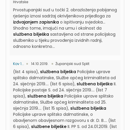
Hrvatske
Prvostupanjski sud u točki 2. obrazloženja pobijanog
rješenja iznosi sadržaj okrivljenikova prijedloga za
izdvajanjem zapisnika
o ispitivanju svjedoka...
Shodno tome, imajući na umu i okolnost da
službena bilješka
sastavljena od strane policijskog
službenika u tijeku provođenja izvidnih radnji,
odnosno konkretno...
Kov 1...
14.10.2019.
Županijski sud Split
(list 4 spisa),
službena bilješka
Policijske uprave
splitsko dalmatinske, Službe općeg kriminaliteta od
24. siječnja 2019....
(list 6 spisa),
službena bilješka
II.
Policijske postaje S. od 24. siječnja 2019....
(list 7
spisa),
službena bilješka
Policijske uprave splitsko
dalmatinske, Službe općeg kriminaliteta od 25.
siječnja 2019....
(list 15 spisa),
službena bilješka
Policijske uprave splitsko dalmatinske, o
obavljenom obavijesnom razgovoru s dr. D. B....
(list
6 spisa),
službene bilješke
II. PP S. od 24.01.2019. (list