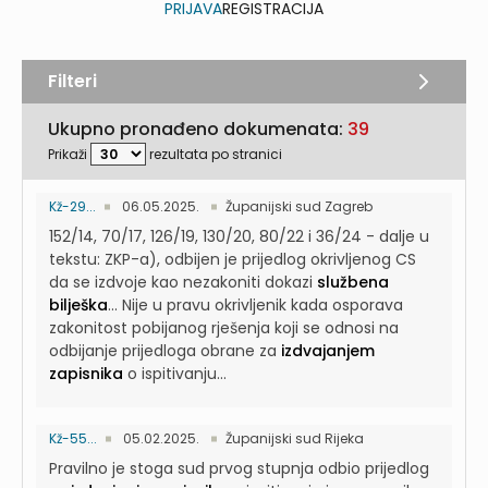
PRIJAVA
REGISTRACIJA
Filteri
Ukupno pronađeno dokumenata:
39
Prikaži
rezultata po stranici
Kž-29...
06.05.2025.
Županijski sud Zagreb
152/14, 70/17, 126/19, 130/20, 80/22 i 36/24 - dalje u
tekstu: ZKP-a), odbijen je prijedlog okrivljenog CS
da se izdvoje kao nezakoniti dokazi
službena
bilješka
...
Nije u pravu okrivljenik kada osporava
zakonitost pobijanog rješenja koji se odnosi na
odbijanje prijedloga obrane za
izdvajanjem
zapisnika
o ispitivanju...
Kž-55...
05.02.2025.
Županijski sud Rijeka
Pravilno je stoga sud prvog stupnja odbio prijedlog