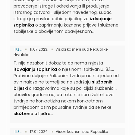
provođenje istrage i određivanja ili produljenja
istražnog zatvora...
Slijedom navedenog, sudac
istrage je pravilno odbio prijedlog za
izdvajanje
zapisnika
o zaprimanju kaznene prijave i službene
zabilješke o obavljenom obavijesnom...
I Kž ...
11.07.2023.
Visoki kazneni sud Republike
Hrvatske
T. nije nezakonit dokaz te da nema mjesta
izdvajanju zapisnika
o njezinom ispitivanju. 8.1....
Protivno daljnjim žalbenim tvrdnjama niti jedan od
ovih nalaza ne temelji se na sadržaju
službenih
bilješki
o razgovorima koje su policijski službenici...
obavili s građanima, pa tako niti sam žalitelj ove
tvrdnje ne konkretizira nekom konkretnom
primjedbom osim paušalne tvrdnje da se neke
službene bilješke
...
I Kž ...
17.01.2024.
Visoki kazneni sud Republike