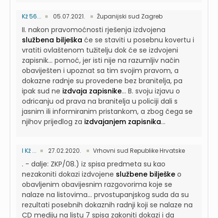
Kž 56...
05.07.2021.
Županijski sud Zagreb
II. nakon pravomoćnosti rješenja izdvojena
službena bilješka
će se staviti u posebnu kovertu i
vratiti ovlaštenom tužitelju dok će se izdvojeni
zapisnik...
pomoć, jer isti nije na razumljiv način
obaviješten i upoznat sa tim svojim pravom, a
dokazne radnje su provedene bez branitelja, pa
ipak sud ne
izdvaja zapisnike
...
B. svoju izjavu o
odricanju od prava na branitelja u policiji dali s
jasnim ili informiranim pristankom, a zbog čega se
njihov prijedlog za
izdvajanjem zapisnika
...
I Kž ...
27.02.2020.
Vrhovni sud Republike Hrvatske
. - dalje: ZKP/08.) iz spisa predmeta su kao
nezakoniti dokazi izdvojene
službene bilješke
o
obavljenim obavijesnim razgovorima koje se
nalaze na listovima...
prvostupanjskog suda da su
rezultati posebnih dokaznih radnji koji se nalaze na
CD mediju na listu 7 spisa zakoniti dokazi i da