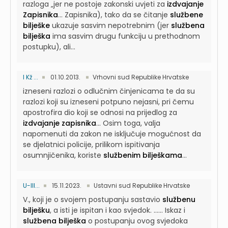
razloga „jer ne postoje zakonski uvjeti za
izdvajanje
Zapisnika
...
Zapisnika), tako da se čitanje
službene
bilješke
ukazuje sasvim nepotrebnim (jer
službena
bilješka
ima sasvim drugu funkciju u prethodnom
postupku), ali...
I Kž ...
01.10.2013.
Vrhovni sud Republike Hrvatske
izneseni razlozi o odlučnim činjenicama te da su
razlozi koji su izneseni potpuno nejasni, pri čemu
apostrofira dio koji se odnosi na prijedlog za
izdvajanje zapisnika
...
Osim toga, valja
napomenuti da zakon ne isključuje mogućnost da
se djelatnici policije, prilikom ispitivanja
osumnjičenika, koriste
službenim bilješkama
...
U-III...
15.11.2023.
Ustavni sud Republike Hrvatske
V., koji je o svojem postupanju sastavio
službenu
bilješku
, a isti je ispitan i kao svjedok. ......
Iskaz i
službena bilješka
o postupanju ovog svjedoka