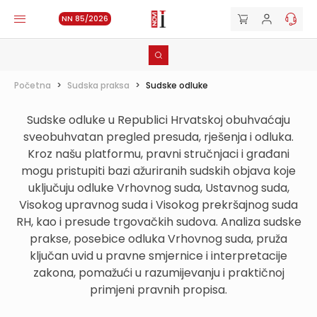
NN 85/2026
Početna
>
Sudska praksa
>
Sudske odluke
Sudske odluke u Republici Hrvatskoj obuhvaćaju
sveobuhvatan pregled presuda, rješenja i odluka.
Kroz našu platformu, pravni stručnjaci i građani
mogu pristupiti bazi ažuriranih sudskih objava koje
uključuju odluke Vrhovnog suda, Ustavnog suda,
Visokog upravnog suda i Visokog prekršajnog suda
RH, kao i presude trgovačkih sudova. Analiza sudske
prakse, posebice odluka Vrhovnog suda, pruža
ključan uvid u pravne smjernice i interpretacije
zakona, pomažući u razumijevanju i praktičnoj
primjeni pravnih propisa.