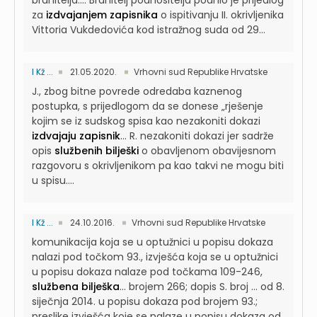
branitelja....
Branitelj podnositelja podnio je prijedlog
za
izdvajanjem zapisnika
o ispitivanju II. okrivljenika
Vittoria Vukdedovića kod istražnog suda od 29...
I Kž ...
21.05.2020.
Vrhovni sud Republike Hrvatske
J., zbog bitne povrede odredaba kaznenog
postupka, s prijedlogom da se donese „rješenje
kojim se iz sudskog spisa kao nezakoniti dokazi
izdvajaju zapisnik
...
R. nezakoniti dokazi jer sadrže
opis
službenih bilješki
o obavljenom obavijesnom
razgovoru s okrivljenikom pa kao takvi ne mogu biti
u spisu....
I Kž ...
24.10.2016.
Vrhovni sud Republike Hrvatske
komunikacija koja se u optužnici u popisu dokaza
nalazi pod točkom 93., izvješća koja se u optužnici
u popisu dokaza nalaze pod točkama 109-246,
službena bilješka
...
brojem 266; dopis S. broj … od 8.
siječnja 2014. u popisu dokaza pod brojem 93.;
preslike izvješća koje se nalaze u popisu dokaza od