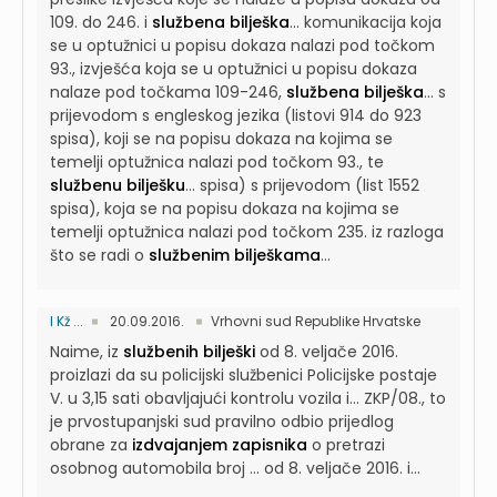
109. do 246. i
službena bilješka
...
komunikacija koja
se u optužnici u popisu dokaza nalazi pod točkom
93., izvješća koja se u optužnici u popisu dokaza
nalaze pod točkama 109-246,
službena bilješka
...
s
prijevodom s engleskog jezika (listovi 914 do 923
spisa), koji se na popisu dokaza na kojima se
temelji optužnica nalazi pod točkom 93., te
službenu bilješku
...
spisa) s prijevodom (list 1552
spisa), koja se na popisu dokaza na kojima se
temelji optužnica nalazi pod točkom 235. iz razloga
što se radi o
službenim bilješkama
...
I Kž ...
20.09.2016.
Vrhovni sud Republike Hrvatske
Naime, iz
službenih bilješki
od 8. veljače 2016.
proizlazi da su policijski službenici Policijske postaje
V. u 3,15 sati obavljajući kontrolu vozila i...
ZKP/08., to
je prvostupanjski sud pravilno odbio prijedlog
obrane za
izdvajanjem zapisnika
o pretrazi
osobnog automobila broj ... od 8. veljače 2016. i...