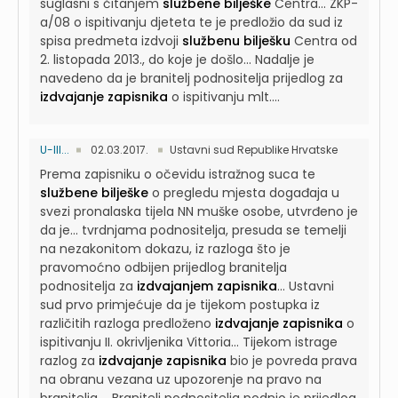
suglasni s čitanjem
službene bilješke
Centra...
ZKP-
a/08 o ispitivanju djeteta te je predložio da sud iz
spisa predmeta izdvoji
službenu bilješku
Centra od
2. listopada 2013., do koje je došlo...
Nadalje je
navedeno da je branitelj podnositelja prijedlog za
izdvajanje zapisnika
o ispitivanju mlt....
U-III...
02.03.2017.
Ustavni sud Republike Hrvatske
Prema zapisniku o očevidu istražnog suca te
službene bilješke
o pregledu mjesta događaja u
svezi pronalaska tijela NN muške osobe, utvrđeno je
da je...
tvrdnjama podnositelja, presuda se temelji
na nezakonitom dokazu, iz razloga što je
pravomoćno odbijen prijedlog branitelja
podnositelja za
izdvajanjem zapisnika
...
Ustavni
sud prvo primjećuje da je tijekom postupka iz
različitih razloga predloženo
izdvajanje zapisnika
o
ispitivanju II. okrivljenika Vittoria...
Tijekom istrage
razlog za
izdvajanje zapisnika
bio je povreda prava
na obranu vezana uz upozorenje na pravo na