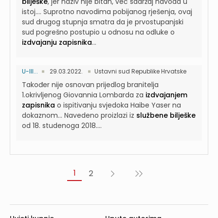
bilješke
, jer naziv nije bitan, već sadržaj navoda u
istoj....
Suprotno navodima pobijanog rješenja, ovaj
sud drugog stupnja smatra da je prvostupanjski
sud pogrešno postupio u odnosu na odluke o
izdvajanju zapisnika
...
U-III...
29.03.2022.
Ustavni sud Republike Hrvatske
Također nije osnovan prijedlog branitelja
1.okrivljenog Giovannia Lombarda za
izdvajanjem
zapisnika
o ispitivanju svjedoka Haibe Yaser na
dokaznom...
Navedeno proizlazi iz
službene bilješke
od 18. studenoga 2018....
1
2
Sljedeća
Posljednja
›
»