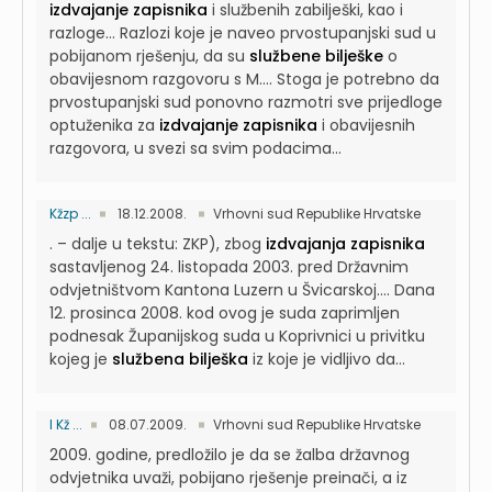
izdvajanje zapisnika
i službenih zabilješki, kao i
razloge...
Razlozi koje je naveo prvostupanjski sud u
pobijanom rješenju, da su
službene bilješke
o
obavijesnom razgovoru s M....
Stoga je potrebno da
prvostupanjski sud ponovno razmotri sve prijedloge
optuženika za
izdvajanje zapisnika
i obavijesnih
razgovora, u svezi sa svim podacima...
Kžzp ...
18.12.2008.
Vrhovni sud Republike Hrvatske
. – dalje u tekstu: ZKP), zbog
izdvajanja zapisnika
sastavljenog 24. listopada 2003. pred Državnim
odvjetništvom Kantona Luzern u Švicarskoj....
Dana
12. prosinca 2008. kod ovog je suda zaprimljen
podnesak Županijskog suda u Koprivnici u privitku
kojeg je
službena bilješka
iz koje je vidljivo da...
I Kž ...
08.07.2009.
Vrhovni sud Republike Hrvatske
2009. godine, predložilo je da se žalba državnog
odvjetnika uvaži, pobijano rješenje preinači, a iz