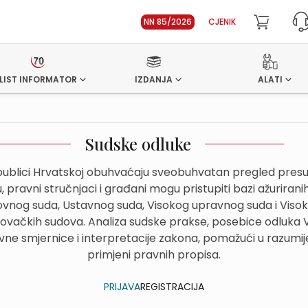
NN 85/2026
CJENIK
LIST INFORMATOR
IZDANJA
ALATI
Sudske odluke
ublici Hrvatskoj obuhvaćaju sveobuhvatan pregled presuda
 pravni stručnjaci i građani mogu pristupiti bazi ažurirani
hovnog suda, Ustavnog suda, Visokog upravnog suda i Viso
govačkih sudova. Analiza sudske prakse, posebice odluka
avne smjernice i interpretacije zakona, pomažući u razumije
primjeni pravnih propisa.
PRIJAVA
REGISTRACIJA