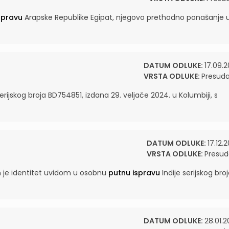
spravu
Arapske Republike Egipat, njegovo prethodno ponašanje 
DATUM ODLUKE:
17.09.2
VRSTA ODLUKE:
Presud
erijskog broja BD754851, izdana 29. veljače 2024. u Kolumbiji, s
DATUM ODLUKE:
17.12.
VRSTA ODLUKE:
Presud
en je identitet uvidom u osobnu
putnu ispravu
Indije serijskog broj
DATUM ODLUKE:
28.01.2