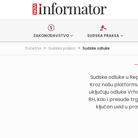
ZAKONODAVSTVO
SUDSKA PRAKSA
Početna
>
Sudska praksa
>
Sudske odluke
Sudske odluke u Rep
Kroz našu platformu,
uključuju odluke Vr
RH, kao i presude tr
ključan uvid u pr