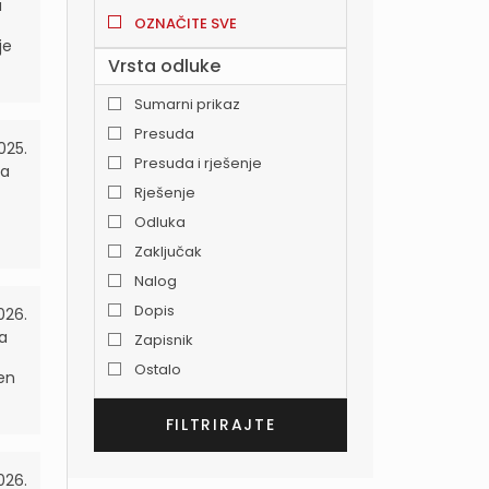
a
OZNAČITE SVE
je
Vrsta odluke
Sumarni prikaz
Presuda
2025.
Presuda i rješenje
da
Rješenje
Odluka
Zaključak
Nalog
Dopis
2026.
a
Zapisnik
Ostalo
jen
026.