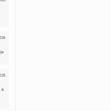
026.
026.
ije
025.
.
ili