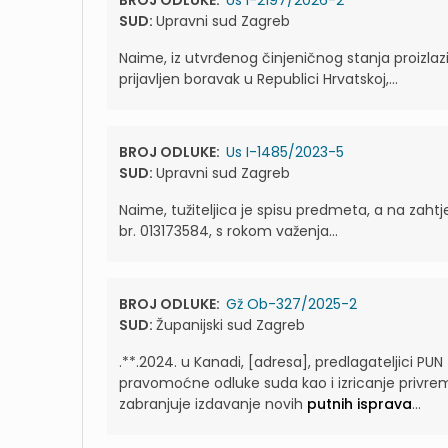
BROJ ODLUKE:
Us I-2197/2026-2
SUD:
Upravni sud Zagreb
Naime, iz utvrđenog činjeničnog stanja proizlaz
prijavljen boravak u Republici Hrvatskoj,...
BROJ ODLUKE:
Us I-1485/2023-5
SUD:
Upravni sud Zagreb
Naime, tužiteljica je spisu predmeta, a na zahtje
br. 013173584, s rokom važenja...
BROJ ODLUKE:
Gž Ob-327/2025-2
SUD:
Županijski sud Zagreb
.**.2024. u Kanadi, [adresa], predlagateljici PUN
pravomoćne odluke suda kao i izricanje privreme
zabranjuje izdavanje novih
putnih isprava
...