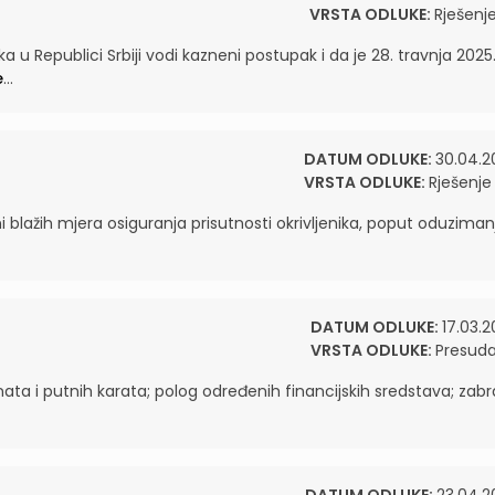
VRSTA ODLUKE:
Rješenj
 u Republici Srbiji vodi kazneni postupak i da je 28. travnja 2025
e
...
DATUM ODLUKE:
30.04.2
VRSTA ODLUKE:
Rješenje
ni blažih mjera osiguranja prisutnosti okrivljenika, poput oduziman
DATUM ODLUKE:
17.03.2
VRSTA ODLUKE:
Presud
ata i putnih karata; polog određenih financijskih sredstava; zab