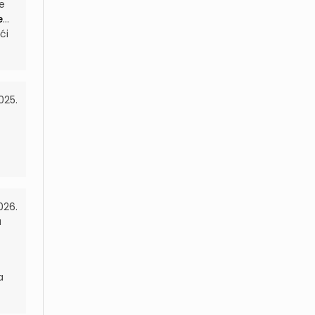
e
e
...
ći
025.
026.
a
a