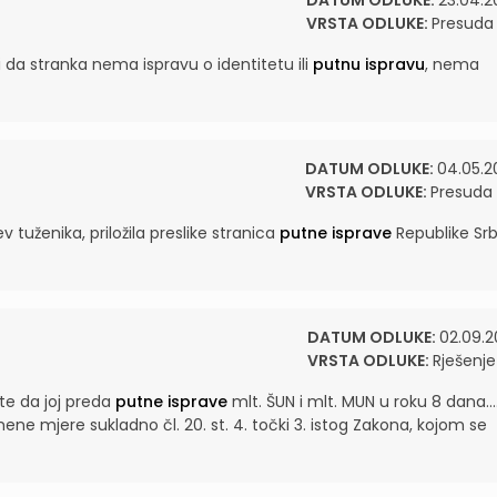
DATUM ODLUKE:
23.04.2
VRSTA ODLUKE:
Presuda
i da stranka nema ispravu o identitetu ili
putnu ispravu
, nema
DATUM ODLUKE:
04.05.2
VRSTA ODLUKE:
Presuda
v tuženika, priložila preslike stranica
putne isprave
Republike Srb
DATUM ODLUKE:
02.09.2
VRSTA ODLUKE:
Rješenje
 te da joj preda
putne isprave
mlt. ŠUN i mlt. MUN u roku 8 dana...
ne mjere sukladno čl. 20. st. 4. točki 3. istog Zakona, kojom se