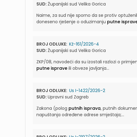
SUD:
Županijski sud Velika Gorica
Naime, za sud nije sporno da se protiv optuženika
doneseno rješenje o oduzimanju
putne isprav
BROJ ODLUKE:
Kž-161/2026-4
SUD:
Županijski sud Velika Gorica
ZKP/08, navodeći da su izostali razlozi o primje
putne isprave
ili obveze javljanja...
BROJ ODLUKE:
Us I-1422/2026-2
SUD:
Upravni sud Zagreb
Zakona (polog
putnih isprava
, putnih dokumen
napuštanja određene adrese smještaja;...