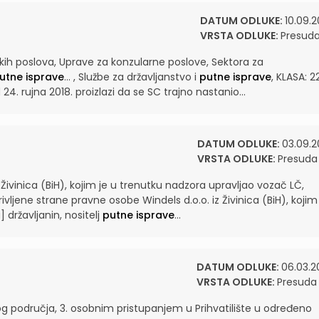
DATUM ODLUKE:
10.09.2
VRSTA ODLUKE:
Presud
skih poslova, Uprave za konzularne poslove, Sektora za
utne isprave
...
, Službe za državljanstvo i
putne isprave
, KLASA: 
4. rujna 2018. proizlazi da se SC trajno nastanio...
DATUM ODLUKE:
03.09.2
VRSTA ODLUKE:
Presuda
 Živinica (BiH), kojim je u trenutku nadzora upravljao vozač LČ,
rivljene strane pravne osobe Windels d.o.o. iz Živinica (BiH), kojim
 državljanin, nositelj
putne isprave
...
DATUM ODLUKE:
06.03.2
VRSTA ODLUKE:
Presuda
nog područja, 3. osobnim pristupanjem u Prihvatilište u određeno