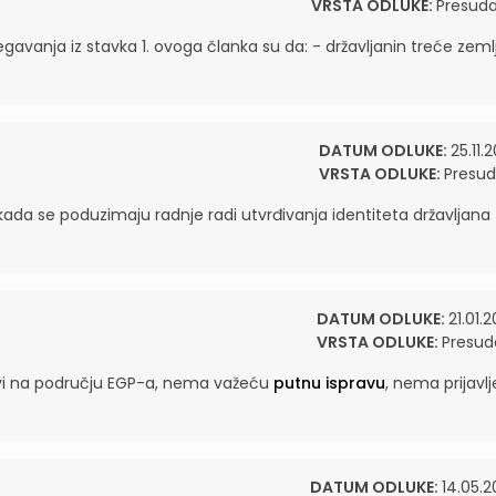
VRSTA ODLUKE:
Presud
egavanja iz stavka 1. ovoga članka su da: - državljanin treće zeml
DATUM ODLUKE:
25.11.
VRSTA ODLUKE:
Presu
u kada se poduzimaju radnje radi utvrđivanja identiteta državljana
DATUM ODLUKE:
21.01.
VRSTA ODLUKE:
Presud
vi na području EGP-a, nema važeću
putnu ispravu
, nema prijavl
DATUM ODLUKE:
14.05.2