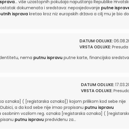
isprava
...
više uzastopnih pokušaja napuštanja Republike Hrvatsk
dostatak dokumenata i sredstava: neposjedovanje
putne isprav
utnih isprava
kretao kroz niz europskih država a cilj mu je bio do
DATUM ODLUKE:
06.08.2
VRSTA ODLUKE:
Presuda
identitetu, nema
putnu ispravu
putne karte, financijska sredstva
DATUM ODLUKE:
17.03.2
VRSTA ODLUKE:
Presud
a oznaka] ( [registarska oznaka]) kojom prilikom kod sebe nije
.
Dubici, a da kod sebe nije imao propisanu
putnu ispravu
 osobnim vozilom reg. oznaka [registarska oznaka] ( [registarsk
opisanu
putnu ispravu
predviđenu za...