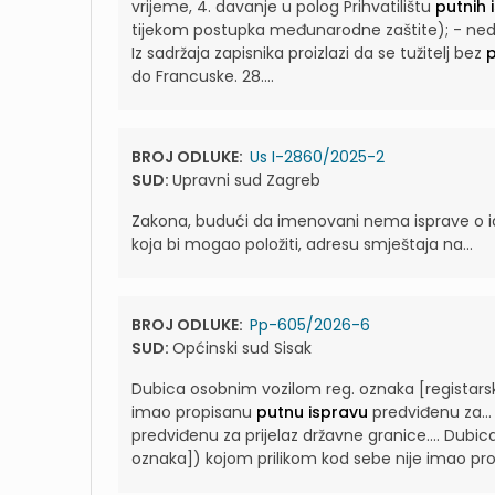
vrijeme, 4. davanje u polog Prihvatilištu
putnih 
tijekom postupka međunarodne zaštite); - ne
Iz sadržaja zapisnika proizlazi da se tužitelj bez
p
do Francuske. 28....
BROJ ODLUKE:
Us I-2860/2025-2
SUD:
Upravni sud Zagreb
Zakona, budući da imenovani nema isprave o 
koja bi mogao položiti, adresu smještaja na...
BROJ ODLUKE:
Pp-605/2026-6
SUD:
Općinski sud Sisak
Dubica osobnim vozilom reg. oznaka [registarsk
imao propisanu
putnu ispravu
predviđenu za..
predviđenu za prijelaz državne granice....
Dubica
oznaka]) kojom prilikom kod sebe nije imao pr