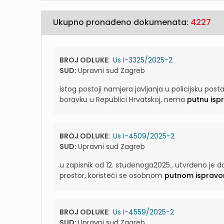
Ukupno pronađeno dokumenata:
4227
BROJ ODLUKE:
Us I-3325/2025-2
SUD:
Upravni sud Zagreb
istog postoji namjera javljanja u policijsku po
boravku u Republici Hrvatskoj, nema
putnu isp
BROJ ODLUKE:
Us I-4509/2025-2
SUD:
Upravni sud Zagreb
u zapisnik od 12. studenoga2025., utvrđeno je da
prostor, koristeći se osobnom
putnom isprav
BROJ ODLUKE:
Us I-4559/2025-2
SUD:
Upravni sud Zagreb