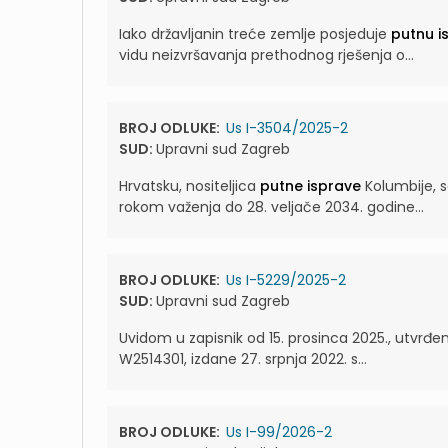
Iako državljanin treće zemlje posjeduje
putnu i
vidu neizvršavanja prethodnog rješenja o...
BROJ ODLUKE:
Us I-3504/2025-2
SUD:
Upravni sud Zagreb
Hrvatsku, nositeljica
putne isprave
Kolumbije, s
rokom važenja do 28. veljače 2034. godine...
BROJ ODLUKE:
Us I-5229/2025-2
SUD:
Upravni sud Zagreb
Uvidom u zapisnik od 15. prosinca 2025., utvrđ
W2514301, izdane 27. srpnja 2022. s...
BROJ ODLUKE:
Us I-99/2026-2