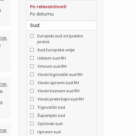
Po relevantnosti
u
Po datumu
Sud
Europski sud za ljudska
025.
prava
a
Sud Europske unije
Ustavni sud RH
Vrhovni sud RH
Visoki trgovački sud RH
Visoki upravni sud RH
2025.
Visoki kazneni sud RH
a
Visoki prekršajni sud RH
a:
Trgovački sud
Županijski sud
Općinski sud
026.
Upravni sud