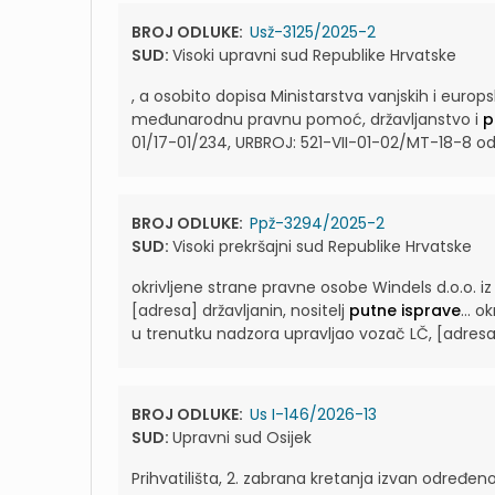
BROJ ODLUKE:
Usž-3125/2025-2
SUD:
Visoki upravni sud Republike Hrvatske
, a osobito dopisa Ministarstva vanjskih i europ
međunarodnu pravnu pomoć, državljanstvo i
p
01/17-01/234, URBROJ: 521-VII-01-02/MT-18-8 od 2
BROJ ODLUKE:
Ppž-3294/2025-2
SUD:
Visoki prekršajni sud Republike Hrvatske
okrivljene strane pravne osobe Windels d.o.o. iz
[adresa] državljanin, nositelj
putne isprave
...
ok
u trenutku nadzora upravljao vozač LČ, [adresa]
BROJ ODLUKE:
Us I-146/2026-13
SUD:
Upravni sud Osijek
Prihvatilišta, 2. zabrana kretanja izvan određe