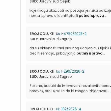
SUD:
Upravni sud Osijek
koje mogu ukazivati na postojanje rizika od izbj
nema ispravu o identitetu ili
putnu ispravu
...
BROJ ODLUKE:
Us I-4750/2025-2
SUD:
Upravni sud Zagreb
da su aktivnosti radi prisilnog udaljenja u tijek
trećih zemalja, pribavljanja
putnih isprava
...
BROJ ODLUKE:
Us I-296/2026-2
SUD:
Upravni sud Zagreb
Zakona, budući da imenovani nezakonito bora
boravak, što ukazuje da bi mogao izbjegavati...
BROJ ODLUKE:
Kž-182/2026-4