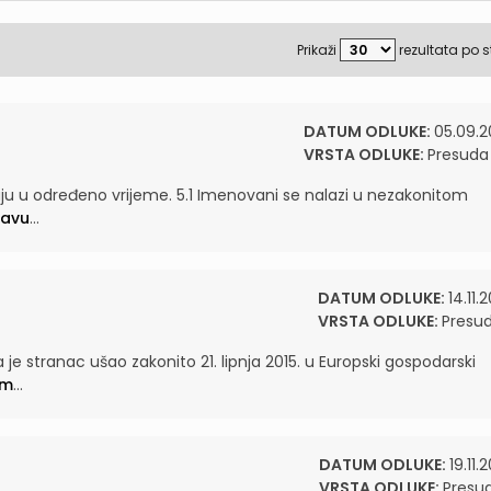
Prikaži
rezultata po s
DATUM ODLUKE:
05.09.2
VRSTA ODLUKE:
Presuda
staju u određeno vrijeme. 5.1 Imenovani se nalazi u nezakonitom
ravu
...
DATUM ODLUKE:
14.11.
VRSTA ODLUKE:
Presu
 je stranac ušao zakonito 21. lipnja 2015. u Europski gospodarski
om
...
DATUM ODLUKE:
19.11.
VRSTA ODLUKE:
Presu